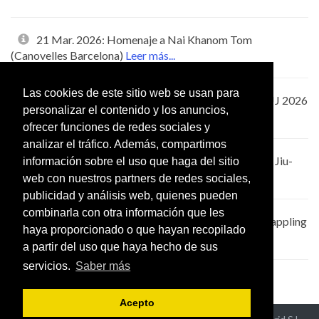
21 Mar. 2026: Homenaje a Nai Khanom Tom
(Canovelles Barcelona)
Leer más...
Las cookies de este sitio web se usan para
15 Mar. 2026: XVII Campeonato de España de BJJ 2026
personalizar el contenido y los anuncios,
(Guadalajara Castilla-La Mancha)
Leer más...
ofrecer funciones de redes sociales y
analizar el tráfico. Además, compartimos
14 Mar. 2026: Kimura Cup Salou 2026 - Brazilian Jiu-
información sobre el uso que haga del sitio
Jitsu (Salou Tarragona)
Leer más...
web con nuestros partners de redes sociales,
publicidad y análisis web, quienes pueden
combinarla con otra información que les
14 Mar. 2026: Galicia International Cup 2026 Grappling
haya proporcionado o que hayan recopilado
(Carballiño Ourense)
Leer más...
a partir del uso que haya hecho de sus
servicios.
Saber más
Acepto