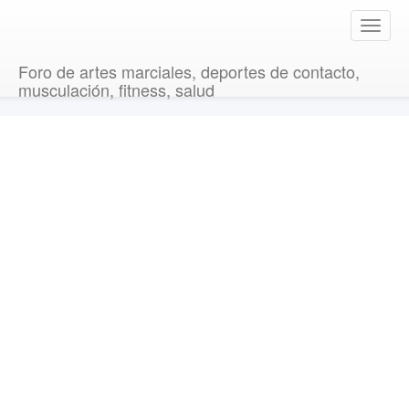
T
o
g
Foro de artes marciales, deportes de contacto,
g
musculación, fitness, salud
l
e
n
a
v
i
g
a
t
i
o
n