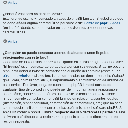
Arriba
¿Por qué este foro no tiene tal cosa?
Este foro fue escrito y licenciado a través de phpBB Limited. Si usted cree que
se debe añadir alguna característica por favor visite
Centro de phpBB Ideas
(en Inglés), donde se puede votar en ideas existentes o sugerir nuevas
características.
Arriba
¿Con quién se puede contactar acerca de abusos o usos ilegales
relacionados con este foro?
Cada uno de los administradores que figuran en la lista del grupo donde dice
“El Equipo” es un contacto apropiado para enviar sus quejas. Si así no obtiene
respuesta debería tratar de contactar con el dueño del dominio (efectúe una
búsqueda whois
) o, si este foro tiene correo sobre un dominio gratuito (Yahoo!,
gmail.com, hotmail.com, etc.), al departamento o administración de abusos de
ese servicio. Por favor, tenga en cuenta que phpBB Limited
carece de
cualquier tipo de control
y no puede ser de ninguna manera responsable
sobre cómo, dónde o por quién es usado este sistema de foros. No tiene
ningún sentido contactar con phpBB Limited en relación a asuntos legales
(difamación, responsabilidad, deformación de comentarios, etc.) que no sean
con respecto al sitio phpbb.com o la discreción misma del software phpBB. Si
envia un correo a phpBB Limited
respecto del uso de terceras partes
de este
software esté dispuesto a recibir una respuesta cortante o directamente no
recibir respuesta.