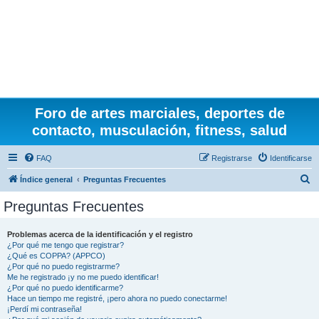
Foro de artes marciales, deportes de
contacto, musculación, fitness, salud
FAQ
Registrarse
Identificarse
B
Índice general
Preguntas Frecuentes
u
Preguntas Frecuentes
s
c
Problemas acerca de la identificación y el registro
¿Por qué me tengo que registrar?
a
¿Qué es COPPA? (APPCO)
r
¿Por qué no puedo registrarme?
Me he registrado ¡y no me puedo identificar!
¿Por qué no puedo identificarme?
Hace un tiempo me registré, ¡pero ahora no puedo conectarme!
¡Perdí mi contraseña!