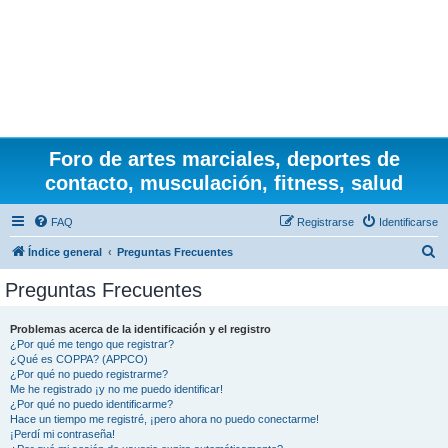
Foro de artes marciales, deportes de
contacto, musculación, fitness, salud
FAQ
Registrarse
Identificarse
B
Índice general
Preguntas Frecuentes
u
Preguntas Frecuentes
s
c
Problemas acerca de la identificación y el registro
¿Por qué me tengo que registrar?
a
¿Qué es COPPA? (APPCO)
r
¿Por qué no puedo registrarme?
Me he registrado ¡y no me puedo identificar!
¿Por qué no puedo identificarme?
Hace un tiempo me registré, ¡pero ahora no puedo conectarme!
¡Perdí mi contraseña!