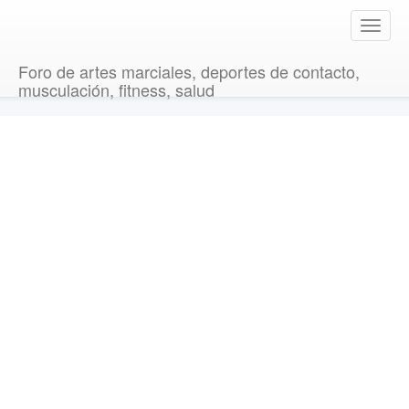
T
o
g
Foro de artes marciales, deportes de contacto,
g
musculación, fitness, salud
l
e
n
a
v
i
g
a
t
i
o
n