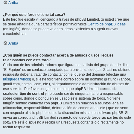
Arriba
¿Por qué este foro no tiene tal cosa?
Este foro fue escrito y licenciado a través de phpBB Limited. Si usted cree que
se debe añadir alguna característica por favor visite
Centro de phpBB Ideas
(en Inglés), donde se puede votar en ideas existentes o sugerir nuevas
características.
Arriba
¿Con quién se puede contactar acerca de abusos o usos ilegales
relacionados con este foro?
Cada uno de los administradores que figuran en la lista del grupo donde dice
“El Equipo” es un contacto apropiado para enviar sus quejas. Si así no obtiene
respuesta debería tratar de contactar con el dueño del dominio (efectúe una
búsqueda whois
) o, si este foro tiene correo sobre un dominio gratuito (Yahoo!,
gmail.com, hotmail.com, etc.), al departamento o administración de abusos de
ese servicio. Por favor, tenga en cuenta que phpBB Limited
carece de
cualquier tipo de control
y no puede ser de ninguna manera responsable
sobre cómo, dónde o por quién es usado este sistema de foros. No tiene
ningún sentido contactar con phpBB Limited en relación a asuntos legales
(difamación, responsabilidad, deformación de comentarios, etc.) que no sean
con respecto al sitio phpbb.com o la discreción misma del software phpBB. Si
envia un correo a phpBB Limited
respecto del uso de terceras partes
de este
software esté dispuesto a recibir una respuesta cortante o directamente no
recibir respuesta.