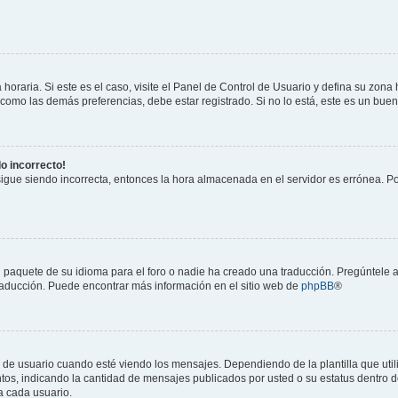
horaria. Si este es el caso, visite el Panel de Control de Usuario y defina su zona
 como las demás preferencias, debe estar registrado. Si no lo está, este es un bu
do incorrecto!
 sigue siendo incorrecta, entonces la hora almacenada en el servidor es errónea. P
 paquete de su idioma para el foro o nadie ha creado una traducción. Pregúntele a
 traducción. Puede encontrar más información en el sitio web de
phpBB
®
suario cuando esté viendo los mensajes. Dependiendo de la plantilla que utilice
ntos, indicando la cantidad de mensajes publicados por usted o su estatus dentro
a cada usuario.