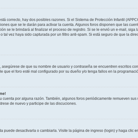
stá correcto, hay dos posibles razones. Si el Sistema de Protección Infantil (APPC
iones que se le darán para activar la cuenta. Algunos foros disponen que las cuen
ón se le brindará al finalizar el proceso de registro. Si se le envió un e-mail, siga
o tal vez haya sido capturada por un filtro anti-spam. Si está seguro de que la di
o, asegúrese de que su nombre de usuario y contraseña se encuentren escritos co
 que el foro esté mal configurado por su dueño y/o tenga fallos en la programació
rme!
su cuenta por alguna razón. También, algunos foros periódicamente remueven sus 
strese de nuevo y participe de las discuciones.
 puede desactivarla o cambiarla. Visite la página de ingreso (login) y haga clic 