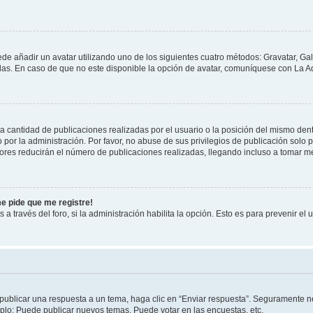
ede añadir un avatar utilizando uno de los siguientes cuatro métodos: Gravatar, Ga
s. En caso de que no este disponible la opción de avatar, comuníquese con La Ad
cantidad de publicaciones realizadas por el usuario o la posición del mismo dentr
r la administración. Por favor, no abuse de sus privilegios de publicación solo p
ores reducirán el número de publicaciones realizadas, llegando incluso a tomar me
me pide que me registre!
 a través del foro, si la administración habilita la opción. Esto es para prevenir e
publicar una respuesta a un tema, haga clic en “Enviar respuesta”. Seguramente ne
mplo: Puede publicar nuevos temas, Puede votar en las encuestas, etc.