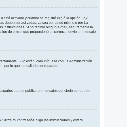
O) está activado y cuando se registró eligió la opción
Soy
tas deben ser activadas, ya sea por usted mismo o por La
 las instrucciones. Si no recibió ningún e-mail, seguramente la
rección de e-mail que proporcionó es correcta, envíe un mensaje
rrectamente. Si lo están, comuníquese con La Administración
n, por lo que necesitaría ser reparado.
usuarios que no publicaron mensajes por cierto periodo de
en
Olvidé mi contraseña
. Siga las instrucciones y estará