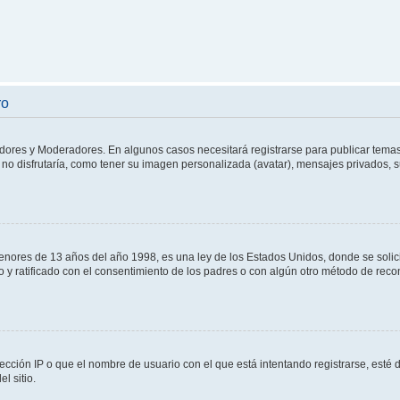
ro
adores y Moderadores. En algunos casos necesitará registrarse para publicar temas
no disfrutaría, como tener su imagen personalizada (avatar), mensajes privados, s
res de 13 años del año 1998, es una ley de los Estados Unidos, donde se solicita 
to y ratificado con el consentimiento de los padres o con algún otro método de rec
ección IP o que el nombre de usuario con el que está intentando registrarse, esté 
l sitio.