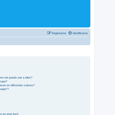
Registrarse
Identificarse
mo me puedo unir a ellos?
Grupo?
ecen en diferentes colores?
inado”?
n en este foro!