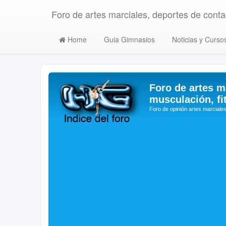
Foro de artes marciales, deportes de contac
Home
Guia Gimnasios
Noticias y Curso
Foro de artes m
musculación, fi
Foro de opinión artes marciales