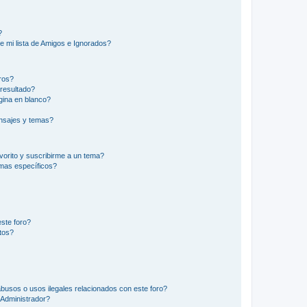
?
e mi lista de Amigos e Ignorados?
ros?
resultado?
ina en blanco?
nsajes y temas?
vorito y suscribirme a un tema?
emas específicos?
ste foro?
tos?
busos o usos ilegales relacionados con este foro?
Administrador?