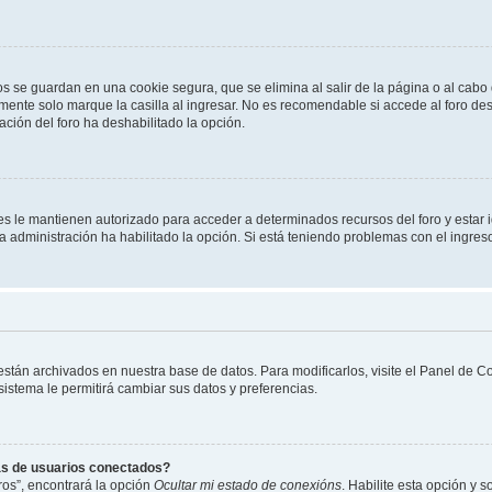
os se guardan en una cookie segura, que se elimina al salir de la página o al cab
ente solo marque la casilla al ingresar. No es recomendable si accede al foro des
tración del foro ha deshabilitado la opción.
les le mantienen autorizado para acceder a determinados recursos del foro y estar
 la administración ha habilitado la opción. Si está teniendo problemas con el ingres
 están archivados en nuestra base de datos. Para modificarlos, visite el Panel de 
 sistema le permitirá cambiar sus datos y preferencias.
as de usuarios conectados?
os”, encontrará la opción
Ocultar mi estado de conexións
. Habilite esta opción y 