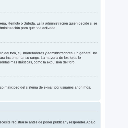
lería, Remoto o Subida. Es la administración quien decide si se
ministración para que sea activada.
o del foro, e.j. moderadores y administradores. En general, no
ara incrementar su rango. La mayoría de los foros lo
didas mas drásticas, como la expulsión del foro.
l uso malicioso del sistema de e-mail por usuarios anónimos.
cesite registrarse antes de poder publicar y responder. Abajo