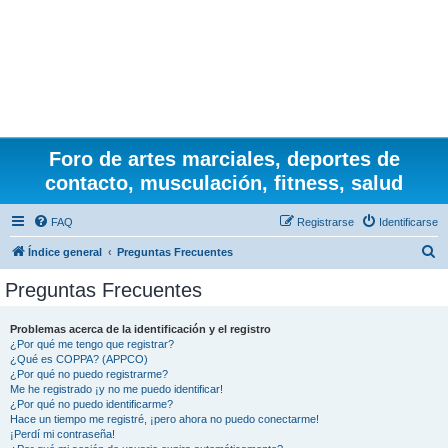
Foro de artes marciales, deportes de
contacto, musculación, fitness, salud
FAQ
Registrarse
Identificarse
B
Índice general
Preguntas Frecuentes
u
Preguntas Frecuentes
s
c
Problemas acerca de la identificación y el registro
¿Por qué me tengo que registrar?
a
¿Qué es COPPA? (APPCO)
r
¿Por qué no puedo registrarme?
Me he registrado ¡y no me puedo identificar!
¿Por qué no puedo identificarme?
Hace un tiempo me registré, ¡pero ahora no puedo conectarme!
¡Perdí mi contraseña!