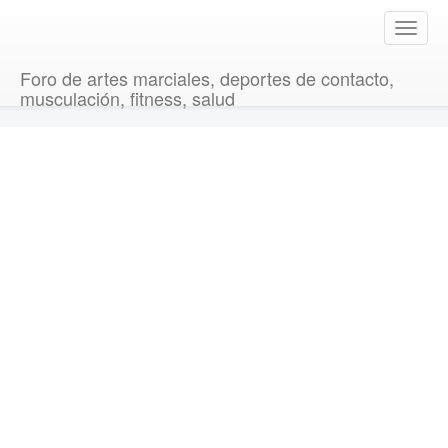
T
o
g
Foro de artes marciales, deportes de contacto,
g
musculación, fitness, salud
l
e
n
a
v
i
g
a
t
i
o
n