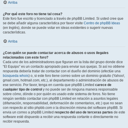
Arriba
¿Por qué este foro no tiene tal cosa?
Este foro fue escrito y licenciado a través de phpBB Limited. Si usted cree que
se debe añadir alguna característica por favor visite
Centro de phpBB Ideas
(en Inglés), donde se puede votar en ideas existentes o sugerir nuevas
características.
Arriba
¿Con quién se puede contactar acerca de abusos o usos ilegales
relacionados con este foro?
Cada uno de los administradores que figuran en la lista del grupo donde dice
“El Equipo” es un contacto apropiado para enviar sus quejas. Si así no obtiene
respuesta debería tratar de contactar con el dueño del dominio (efectúe una
búsqueda whois
) o, si este foro tiene correo sobre un dominio gratuito (Yahoo!,
gmail.com, hotmail.com, etc.), al departamento o administración de abusos de
ese servicio. Por favor, tenga en cuenta que phpBB Limited
carece de
cualquier tipo de control
y no puede ser de ninguna manera responsable
sobre cómo, dónde o por quién es usado este sistema de foros. No tiene
ningún sentido contactar con phpBB Limited en relación a asuntos legales
(difamación, responsabilidad, deformación de comentarios, etc.) que no sean
con respecto al sitio phpbb.com o la discreción misma del software phpBB. Si
envia un correo a phpBB Limited
respecto del uso de terceras partes
de este
software esté dispuesto a recibir una respuesta cortante o directamente no
recibir respuesta.