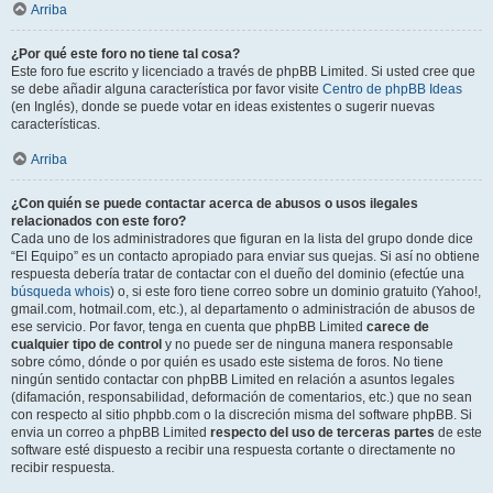
Arriba
¿Por qué este foro no tiene tal cosa?
Este foro fue escrito y licenciado a través de phpBB Limited. Si usted cree que
se debe añadir alguna característica por favor visite
Centro de phpBB Ideas
(en Inglés), donde se puede votar en ideas existentes o sugerir nuevas
características.
Arriba
¿Con quién se puede contactar acerca de abusos o usos ilegales
relacionados con este foro?
Cada uno de los administradores que figuran en la lista del grupo donde dice
“El Equipo” es un contacto apropiado para enviar sus quejas. Si así no obtiene
respuesta debería tratar de contactar con el dueño del dominio (efectúe una
búsqueda whois
) o, si este foro tiene correo sobre un dominio gratuito (Yahoo!,
gmail.com, hotmail.com, etc.), al departamento o administración de abusos de
ese servicio. Por favor, tenga en cuenta que phpBB Limited
carece de
cualquier tipo de control
y no puede ser de ninguna manera responsable
sobre cómo, dónde o por quién es usado este sistema de foros. No tiene
ningún sentido contactar con phpBB Limited en relación a asuntos legales
(difamación, responsabilidad, deformación de comentarios, etc.) que no sean
con respecto al sitio phpbb.com o la discreción misma del software phpBB. Si
envia un correo a phpBB Limited
respecto del uso de terceras partes
de este
software esté dispuesto a recibir una respuesta cortante o directamente no
recibir respuesta.