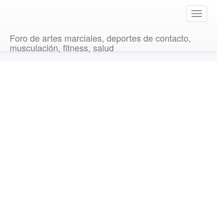
T
o
g
Foro de artes marciales, deportes de contacto,
g
musculación, fitness, salud
l
e
n
a
v
i
g
a
t
i
o
n