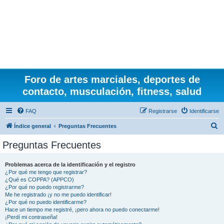
Foro de artes marciales, deportes de
contacto, musculación, fitness, salud
FAQ
Registrarse
Identificarse
B
Índice general
Preguntas Frecuentes
u
Preguntas Frecuentes
s
c
Problemas acerca de la identificación y el registro
¿Por qué me tengo que registrar?
a
¿Qué es COPPA? (APPCO)
r
¿Por qué no puedo registrarme?
Me he registrado ¡y no me puedo identificar!
¿Por qué no puedo identificarme?
Hace un tiempo me registré, ¡pero ahora no puedo conectarme!
¡Perdí mi contraseña!