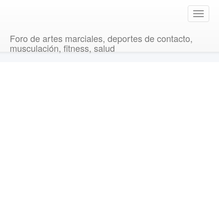
T
o
g
Foro de artes marciales, deportes de contacto,
g
musculación, fitness, salud
l
e
n
a
v
i
g
a
t
i
o
n