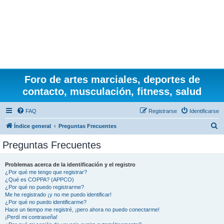
Foro de artes marciales, deportes de
contacto, musculación, fitness, salud
FAQ
Registrarse
Identificarse
B
Índice general
Preguntas Frecuentes
u
Preguntas Frecuentes
s
c
Problemas acerca de la identificación y el registro
¿Por qué me tengo que registrar?
a
¿Qué es COPPA? (APPCO)
r
¿Por qué no puedo registrarme?
Me he registrado ¡y no me puedo identificar!
¿Por qué no puedo identificarme?
Hace un tiempo me registré, ¡pero ahora no puedo conectarme!
¡Perdí mi contraseña!