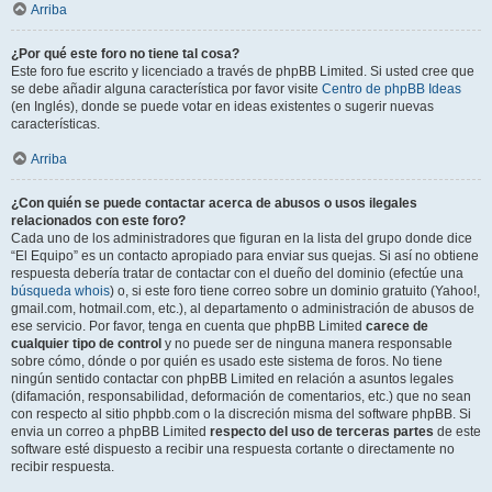
Arriba
¿Por qué este foro no tiene tal cosa?
Este foro fue escrito y licenciado a través de phpBB Limited. Si usted cree que
se debe añadir alguna característica por favor visite
Centro de phpBB Ideas
(en Inglés), donde se puede votar en ideas existentes o sugerir nuevas
características.
Arriba
¿Con quién se puede contactar acerca de abusos o usos ilegales
relacionados con este foro?
Cada uno de los administradores que figuran en la lista del grupo donde dice
“El Equipo” es un contacto apropiado para enviar sus quejas. Si así no obtiene
respuesta debería tratar de contactar con el dueño del dominio (efectúe una
búsqueda whois
) o, si este foro tiene correo sobre un dominio gratuito (Yahoo!,
gmail.com, hotmail.com, etc.), al departamento o administración de abusos de
ese servicio. Por favor, tenga en cuenta que phpBB Limited
carece de
cualquier tipo de control
y no puede ser de ninguna manera responsable
sobre cómo, dónde o por quién es usado este sistema de foros. No tiene
ningún sentido contactar con phpBB Limited en relación a asuntos legales
(difamación, responsabilidad, deformación de comentarios, etc.) que no sean
con respecto al sitio phpbb.com o la discreción misma del software phpBB. Si
envia un correo a phpBB Limited
respecto del uso de terceras partes
de este
software esté dispuesto a recibir una respuesta cortante o directamente no
recibir respuesta.