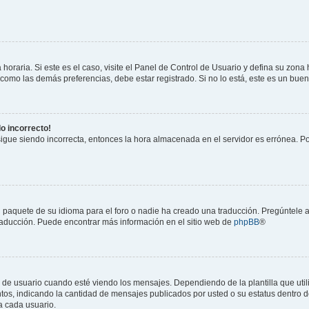
horaria. Si este es el caso, visite el Panel de Control de Usuario y defina su zona
 como las demás preferencias, debe estar registrado. Si no lo está, este es un bu
do incorrecto!
 sigue siendo incorrecta, entonces la hora almacenada en el servidor es errónea. P
 paquete de su idioma para el foro o nadie ha creado una traducción. Pregúntele a
 traducción. Puede encontrar más información en el sitio web de
phpBB
®
suario cuando esté viendo los mensajes. Dependiendo de la plantilla que utilice
ntos, indicando la cantidad de mensajes publicados por usted o su estatus dentro
a cada usuario.