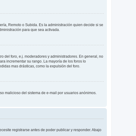
lería, Remoto o Subida. Es la administración quien decide si se
ministración para que sea activada.
o del foro, e.j. moderadores y administradores. En general, no
ara incrementar su rango. La mayoría de los foros lo
didas mas drásticas, como la expulsión del foro.
l uso malicioso del sistema de e-mail por usuarios anónimos.
cesite registrarse antes de poder publicar y responder. Abajo