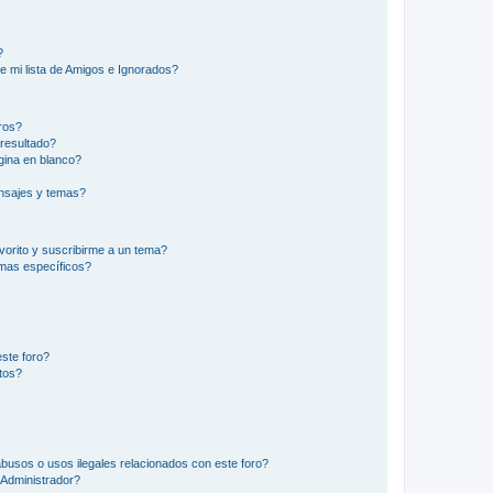
?
e mi lista de Amigos e Ignorados?
ros?
resultado?
ina en blanco?
nsajes y temas?
vorito y suscribirme a un tema?
emas específicos?
ste foro?
tos?
busos o usos ilegales relacionados con este foro?
Administrador?