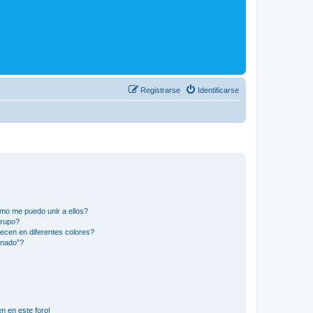
Registrarse
Identificarse
mo me puedo unir a ellos?
Grupo?
ecen en diferentes colores?
inado”?
n en este foro!