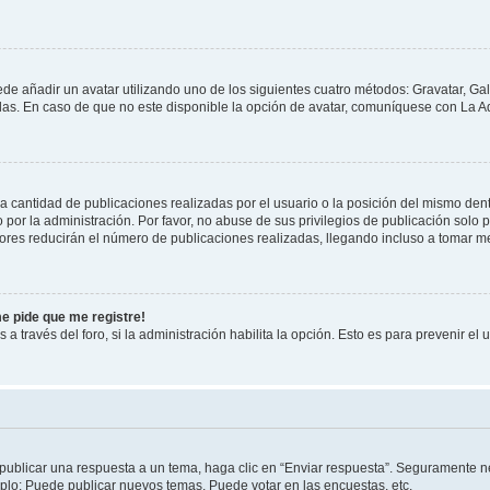
ede añadir un avatar utilizando uno de los siguientes cuatro métodos: Gravatar, Ga
s. En caso de que no este disponible la opción de avatar, comuníquese con La Ad
cantidad de publicaciones realizadas por el usuario o la posición del mismo dentr
r la administración. Por favor, no abuse de sus privilegios de publicación solo p
ores reducirán el número de publicaciones realizadas, llegando incluso a tomar me
me pide que me registre!
 a través del foro, si la administración habilita la opción. Esto es para prevenir e
publicar una respuesta a un tema, haga clic en “Enviar respuesta”. Seguramente ne
mplo: Puede publicar nuevos temas, Puede votar en las encuestas, etc.