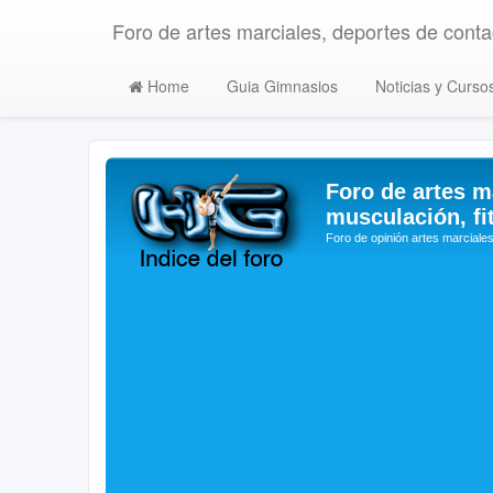
Foro de artes marciales, deportes de contac
Home
Guia Gimnasios
Noticias y Curso
Foro de artes m
musculación, fi
Foro de opinión artes marciales