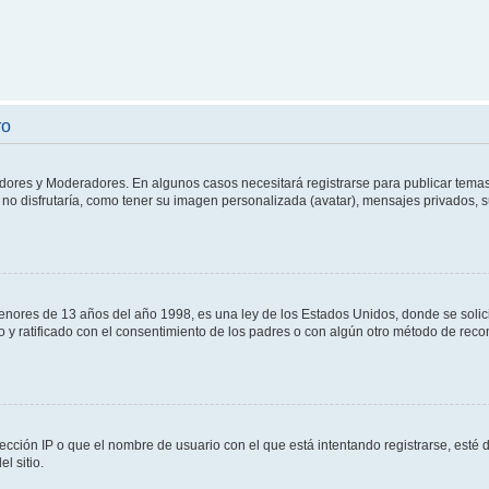
ro
adores y Moderadores. En algunos casos necesitará registrarse para publicar temas
no disfrutaría, como tener su imagen personalizada (avatar), mensajes privados, s
res de 13 años del año 1998, es una ley de los Estados Unidos, donde se solicita 
to y ratificado con el consentimiento de los padres o con algún otro método de rec
ección IP o que el nombre de usuario con el que está intentando registrarse, esté 
l sitio.