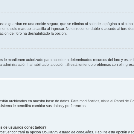
os se guardan en una cookie segura, que se elimina al salir de la página o al cab
ente solo marque la casilla al ingresar. No es recomendable si accede al foro des
tración del foro ha deshabilitado la opción.
les le mantienen autorizado para acceder a determinados recursos del foro y estar
 la administración ha habilitado la opción. Si está teniendo problemas con el ingres
 están archivados en nuestra base de datos. Para modificarlos, visite el Panel de 
 sistema le permitirá cambiar sus datos y preferencias.
as de usuarios conectados?
os”, encontrará la opción
Ocultar mi estado de conexións
. Habilite esta opción y 