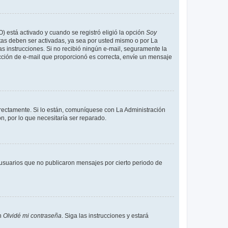
O) está activado y cuando se registró eligió la opción
Soy
tas deben ser activadas, ya sea por usted mismo o por La
 las instrucciones. Si no recibió ningún e-mail, seguramente la
rección de e-mail que proporcionó es correcta, envíe un mensaje
rrectamente. Si lo están, comuníquese con La Administración
n, por lo que necesitaría ser reparado.
usuarios que no publicaron mensajes por cierto periodo de
en
Olvidé mi contraseña
. Siga las instrucciones y estará