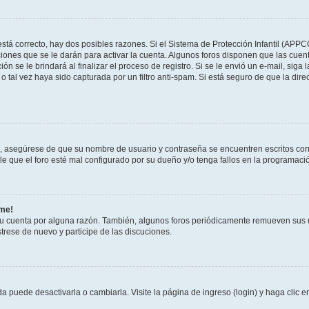
stá correcto, hay dos posibles razones. Si el Sistema de Protección Infantil (APPC
iones que se le darán para activar la cuenta. Algunos foros disponen que las cuen
ón se le brindará al finalizar el proceso de registro. Si se le envió un e-mail, siga
o tal vez haya sido capturada por un filtro anti-spam. Si está seguro de que la di
o, asegúrese de que su nombre de usuario y contraseña se encuentren escritos co
 que el foro esté mal configurado por su dueño y/o tenga fallos en la programació
rme!
su cuenta por alguna razón. También, algunos foros periódicamente remueven sus 
strese de nuevo y participe de las discuciones.
 puede desactivarla o cambiarla. Visite la página de ingreso (login) y haga clic 