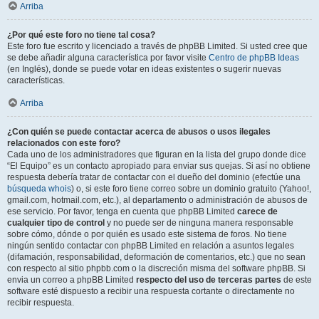
Arriba
¿Por qué este foro no tiene tal cosa?
Este foro fue escrito y licenciado a través de phpBB Limited. Si usted cree que
se debe añadir alguna característica por favor visite
Centro de phpBB Ideas
(en Inglés), donde se puede votar en ideas existentes o sugerir nuevas
características.
Arriba
¿Con quién se puede contactar acerca de abusos o usos ilegales
relacionados con este foro?
Cada uno de los administradores que figuran en la lista del grupo donde dice
“El Equipo” es un contacto apropiado para enviar sus quejas. Si así no obtiene
respuesta debería tratar de contactar con el dueño del dominio (efectúe una
búsqueda whois
) o, si este foro tiene correo sobre un dominio gratuito (Yahoo!,
gmail.com, hotmail.com, etc.), al departamento o administración de abusos de
ese servicio. Por favor, tenga en cuenta que phpBB Limited
carece de
cualquier tipo de control
y no puede ser de ninguna manera responsable
sobre cómo, dónde o por quién es usado este sistema de foros. No tiene
ningún sentido contactar con phpBB Limited en relación a asuntos legales
(difamación, responsabilidad, deformación de comentarios, etc.) que no sean
con respecto al sitio phpbb.com o la discreción misma del software phpBB. Si
envia un correo a phpBB Limited
respecto del uso de terceras partes
de este
software esté dispuesto a recibir una respuesta cortante o directamente no
recibir respuesta.