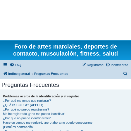
Foro de artes marciales, deportes de
contacto, musculación, fitness, salud
FAQ
Registrarse
Identificarse
B
Índice general
Preguntas Frecuentes
u
Preguntas Frecuentes
s
c
Problemas acerca de la identificación y el registro
¿Por qué me tengo que registrar?
a
¿Qué es COPPA? (APPCO)
r
¿Por qué no puedo registrarme?
Me he registrado ¡y no me puedo identificar!
¿Por qué no puedo identificarme?
Hace un tiempo me registré, ¡pero ahora no puedo conectarme!
¡Perdí mi contraseña!