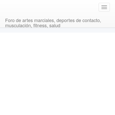
T
o
g
Foro de artes marciales, deportes de contacto,
g
musculación, fitness, salud
l
e
n
a
v
i
g
a
t
i
o
n