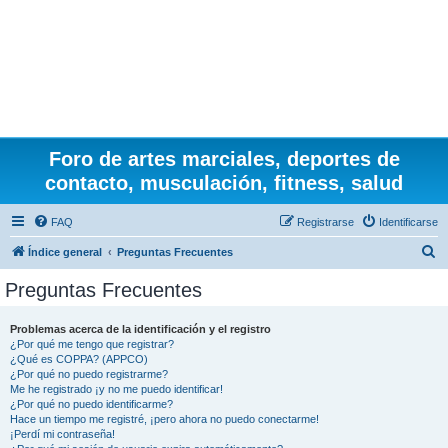
Foro de artes marciales, deportes de
contacto, musculación, fitness, salud
FAQ
Registrarse
Identificarse
B
Índice general
Preguntas Frecuentes
u
Preguntas Frecuentes
s
c
Problemas acerca de la identificación y el registro
¿Por qué me tengo que registrar?
a
¿Qué es COPPA? (APPCO)
r
¿Por qué no puedo registrarme?
Me he registrado ¡y no me puedo identificar!
¿Por qué no puedo identificarme?
Hace un tiempo me registré, ¡pero ahora no puedo conectarme!
¡Perdí mi contraseña!