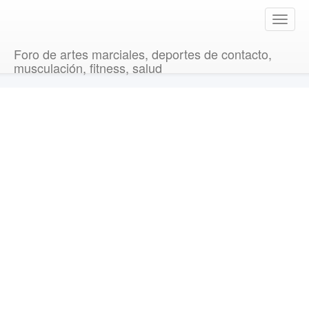
T
o
g
Foro de artes marciales, deportes de contacto,
g
musculación, fitness, salud
l
e
n
a
v
i
g
a
t
i
o
n