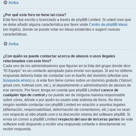
Arriba
¿Por qué este foro no tiene tal cosa?
Este foro fue escrito y licenciado a través de phpBB Limited. Si usted cree que
se debe añadir alguna característica por favor visite
Centro de phpBB Ideas
(en Inglés), donde se puede votar en ideas existentes o sugerir nuevas
características.
Arriba
¿Con quién se puede contactar acerca de abusos o usos ilegales
relacionados con este foro?
Cada uno de los administradores que figuran en la lista del grupo donde dice
“El Equipo” es un contacto apropiado para enviar sus quejas. Si así no obtiene
respuesta debería tratar de contactar con el dueño del dominio (efectúe una
búsqueda whois
) o, si este foro tiene correo sobre un dominio gratuito (Yahoo!,
gmail.com, hotmail.com, etc.), al departamento o administración de abusos de
ese servicio. Por favor, tenga en cuenta que phpBB Limited
carece de
cualquier tipo de control
y no puede ser de ninguna manera responsable
sobre cómo, dónde o por quién es usado este sistema de foros. No tiene
ningún sentido contactar con phpBB Limited en relación a asuntos legales
(difamación, responsabilidad, deformación de comentarios, etc.) que no sean
con respecto al sitio phpbb.com o la discreción misma del software phpBB. Si
envia un correo a phpBB Limited
respecto del uso de terceras partes
de este
software esté dispuesto a recibir una respuesta cortante o directamente no
recibir respuesta.