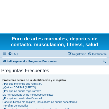
Foro de artes marciales, deportes de
contacto, musculación, fitness, salud
FAQ
Registrarse
Identificarse
B
Índice general
Preguntas Frecuentes
u
Preguntas Frecuentes
s
c
Problemas acerca de la identificación y el registro
¿Por qué me tengo que registrar?
a
¿Qué es COPPA? (APPCO)
r
¿Por qué no puedo registrarme?
Me he registrado ¡y no me puedo identificar!
¿Por qué no puedo identificarme?
Hace un tiempo me registré, ¡pero ahora no puedo conectarme!
¡Perdí mi contraseña!