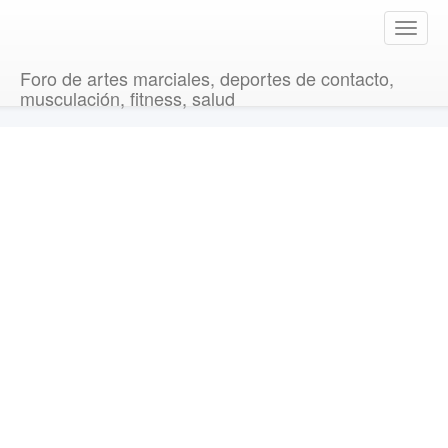
T
o
g
Foro de artes marciales, deportes de contacto,
g
musculación, fitness, salud
l
e
n
a
v
i
g
a
t
i
o
n