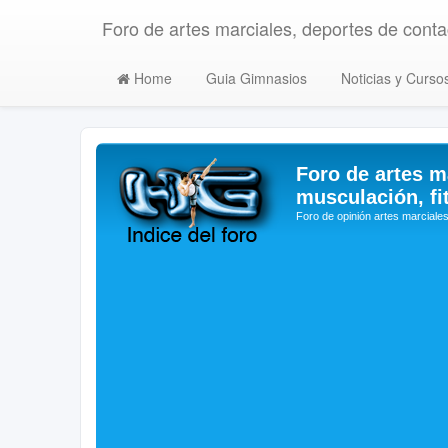
Foro de artes marciales, deportes de contac
Home
Guia Gimnasios
Noticias y Curso
Foro de artes m
musculación, fi
Foro de opinión artes marciales