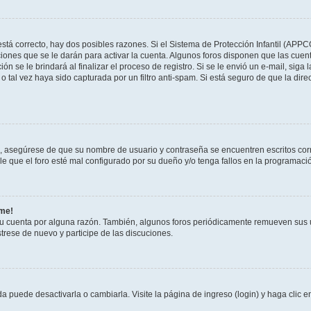
stá correcto, hay dos posibles razones. Si el Sistema de Protección Infantil (APPC
iones que se le darán para activar la cuenta. Algunos foros disponen que las cuen
ón se le brindará al finalizar el proceso de registro. Si se le envió un e-mail, siga
o tal vez haya sido capturada por un filtro anti-spam. Si está seguro de que la di
o, asegúrese de que su nombre de usuario y contraseña se encuentren escritos co
 que el foro esté mal configurado por su dueño y/o tenga fallos en la programació
rme!
su cuenta por alguna razón. También, algunos foros periódicamente remueven sus 
strese de nuevo y participe de las discuciones.
 puede desactivarla o cambiarla. Visite la página de ingreso (login) y haga clic 