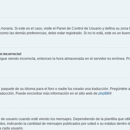
horaria. Si este es el caso, visite el Panel de Control de Usuario y defina su zona
 como las demás preferencias, debe estar registrado. Si no lo está, este es un bu
do incorrecto!
 sigue siendo incorrecta, entonces la hora almacenada en el servidor es errónea. P
 paquete de su idioma para el foro o nadie ha creado una traducción. Pregúntele a
 traducción. Puede encontrar más información en el sitio web de
phpBB
®
suario cuando esté viendo los mensajes. Dependiendo de la plantilla que utilice
ntos, indicando la cantidad de mensajes publicados por usted o su estatus dentro
a cada usuario.