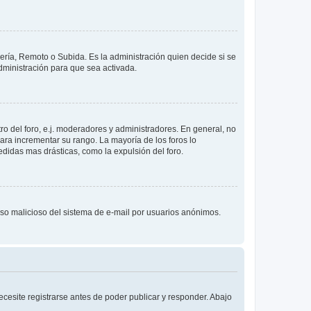
lería, Remoto o Subida. Es la administración quien decide si se
ministración para que sea activada.
o del foro, e.j. moderadores y administradores. En general, no
ara incrementar su rango. La mayoría de los foros lo
didas mas drásticas, como la expulsión del foro.
l uso malicioso del sistema de e-mail por usuarios anónimos.
cesite registrarse antes de poder publicar y responder. Abajo