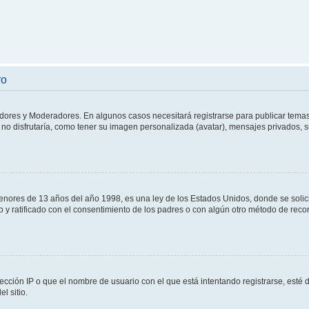
ro
adores y Moderadores. En algunos casos necesitará registrarse para publicar temas
no disfrutaría, como tener su imagen personalizada (avatar), mensajes privados, s
res de 13 años del año 1998, es una ley de los Estados Unidos, donde se solicita 
to y ratificado con el consentimiento de los padres o con algún otro método de rec
ección IP o que el nombre de usuario con el que está intentando registrarse, esté 
l sitio.