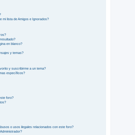
?
e mi lista de Amigos e Ignorados?
ros?
resultado?
ina en blanco?
nsajes y temas?
vorito y suscribirme a un tema?
emas específicos?
ste foro?
tos?
busos o usos ilegales relacionados con este foro?
Administrador?