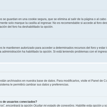
os se guardan en una cookie segura, que se elimina al salir de la página o al cab
ente solo marque la casilla al ingresar. No es recomendable si accede al foro des
tración del foro ha deshabilitado la opción.
les le mantienen autorizado para acceder a determinados recursos del foro y estar
 la administración ha habilitado la opción. Si está teniendo problemas con el ingres
 están archivados en nuestra base de datos. Para modificarlos, visite el Panel de 
 sistema le permitirá cambiar sus datos y preferencias.
as de usuarios conectados?
os”, encontrará la opción
Ocultar mi estado de conexións
. Habilite esta opción y 