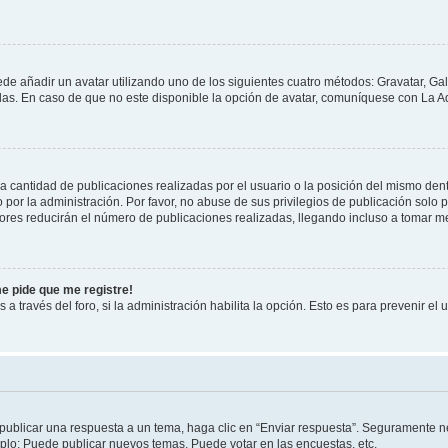
ede añadir un avatar utilizando uno de los siguientes cuatro métodos: Gravatar, Ga
s. En caso de que no este disponible la opción de avatar, comuníquese con La Ad
cantidad de publicaciones realizadas por el usuario o la posición del mismo dentr
r la administración. Por favor, no abuse de sus privilegios de publicación solo p
ores reducirán el número de publicaciones realizadas, llegando incluso a tomar me
me pide que me registre!
 a través del foro, si la administración habilita la opción. Esto es para prevenir e
publicar una respuesta a un tema, haga clic en “Enviar respuesta”. Seguramente ne
mplo: Puede publicar nuevos temas, Puede votar en las encuestas, etc.