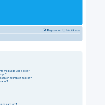
Registrarse
Identificarse
mo me puedo unir a ellos?
Grupo?
ecen en diferentes colores?
inado”?
n en este foro!