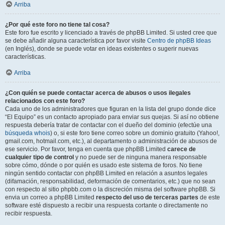
Arriba
¿Por qué este foro no tiene tal cosa?
Este foro fue escrito y licenciado a través de phpBB Limited. Si usted cree que
se debe añadir alguna característica por favor visite
Centro de phpBB Ideas
(en Inglés), donde se puede votar en ideas existentes o sugerir nuevas
características.
Arriba
¿Con quién se puede contactar acerca de abusos o usos ilegales
relacionados con este foro?
Cada uno de los administradores que figuran en la lista del grupo donde dice
“El Equipo” es un contacto apropiado para enviar sus quejas. Si así no obtiene
respuesta debería tratar de contactar con el dueño del dominio (efectúe una
búsqueda whois
) o, si este foro tiene correo sobre un dominio gratuito (Yahoo!,
gmail.com, hotmail.com, etc.), al departamento o administración de abusos de
ese servicio. Por favor, tenga en cuenta que phpBB Limited
carece de
cualquier tipo de control
y no puede ser de ninguna manera responsable
sobre cómo, dónde o por quién es usado este sistema de foros. No tiene
ningún sentido contactar con phpBB Limited en relación a asuntos legales
(difamación, responsabilidad, deformación de comentarios, etc.) que no sean
con respecto al sitio phpbb.com o la discreción misma del software phpBB. Si
envia un correo a phpBB Limited
respecto del uso de terceras partes
de este
software esté dispuesto a recibir una respuesta cortante o directamente no
recibir respuesta.