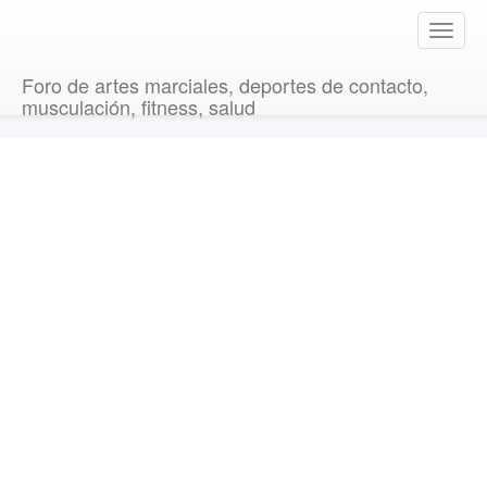
T
o
g
Foro de artes marciales, deportes de contacto,
g
musculación, fitness, salud
l
e
n
a
v
i
g
a
t
i
o
n