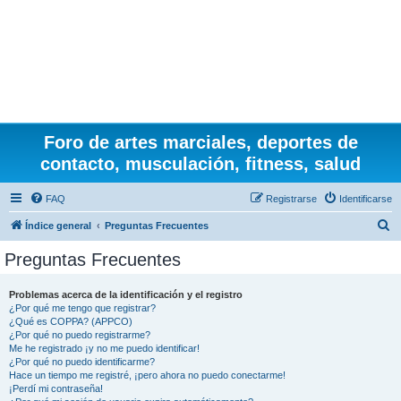
Foro de artes marciales, deportes de
contacto, musculación, fitness, salud
FAQ
Registrarse
Identificarse
B
Índice general
Preguntas Frecuentes
u
Preguntas Frecuentes
s
c
Problemas acerca de la identificación y el registro
¿Por qué me tengo que registrar?
a
¿Qué es COPPA? (APPCO)
r
¿Por qué no puedo registrarme?
Me he registrado ¡y no me puedo identificar!
¿Por qué no puedo identificarme?
Hace un tiempo me registré, ¡pero ahora no puedo conectarme!
¡Perdí mi contraseña!