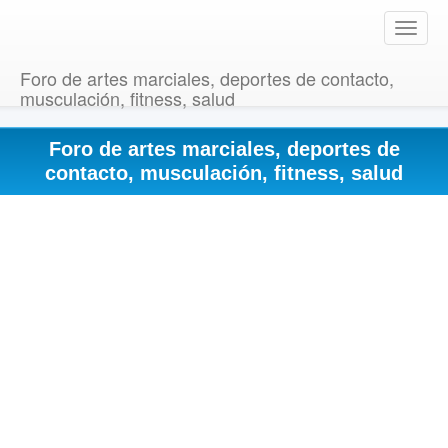
T
o
g
Foro de artes marciales, deportes de contacto,
g
musculación, fitness, salud
l
e
Foro de artes marciales, deportes de
n
a
contacto, musculación, fitness, salud
v
i
g
a
t
i
o
n