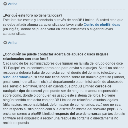
Arriba
¿Por qué este foro no tiene tal cosa?
Este foro fue escrito y licenciado a través de phpBB Limited. Si usted cree que
se debe añadir alguna característica por favor visite
Centro de phpBB Ideas
(en Inglés), donde se puede votar en ideas existentes o sugerir nuevas
características.
Arriba
¿Con quién se puede contactar acerca de abusos o usos ilegales
relacionados con este foro?
Cada uno de los administradores que figuran en la lista del grupo donde dice
“El Equipo” es un contacto apropiado para enviar sus quejas. Si así no obtiene
respuesta debería tratar de contactar con el dueño del dominio (efectúe una
búsqueda whois
) o, si este foro tiene correo sobre un dominio gratuito (Yahoo!,
gmail.com, hotmail.com, etc.), al departamento o administración de abusos de
ese servicio. Por favor, tenga en cuenta que phpBB Limited
carece de
cualquier tipo de control
y no puede ser de ninguna manera responsable
sobre cómo, dónde o por quién es usado este sistema de foros. No tiene
ningún sentido contactar con phpBB Limited en relación a asuntos legales
(difamación, responsabilidad, deformación de comentarios, etc.) que no sean
con respecto al sitio phpbb.com o la discreción misma del software phpBB. Si
envia un correo a phpBB Limited
respecto del uso de terceras partes
de este
software esté dispuesto a recibir una respuesta cortante o directamente no
recibir respuesta.