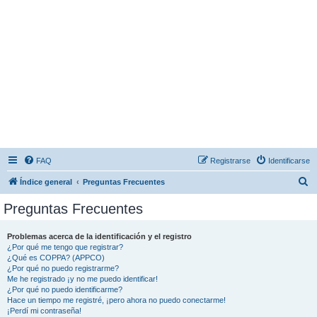
FAQ
Registrarse
Identificarse
B
Índice general
Preguntas Frecuentes
u
Preguntas Frecuentes
s
c
Problemas acerca de la identificación y el registro
¿Por qué me tengo que registrar?
a
¿Qué es COPPA? (APPCO)
r
¿Por qué no puedo registrarme?
Me he registrado ¡y no me puedo identificar!
¿Por qué no puedo identificarme?
Hace un tiempo me registré, ¡pero ahora no puedo conectarme!
¡Perdí mi contraseña!