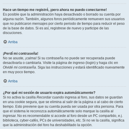
Hace un tiempo me registré, ¡pero ahora no puedo conectarme!
Es posible que la administración haya desactivado o borrado su cuenta por
alguna razón. También, algunos foros periódicamente remueven sus usuarios
que no publicaron mensajes por cierto periodo de tiempo para reducir el peso
de la base de datos. Si es así, registrese de nuevo y participe de las
discuciones.
Arriba
¡Perdí mi contraseña!
No se asuste, ¡calma! Si su contraseña no puede ser recuperada puede
desactivarla o cambiarla. Visite la página de ingreso (login) y haga clic en
Olvidé mi contraseña
. Siga las instrucciones y estará identificado nuevamente
en muy poco tiempo.
Arriba
¿Por qué mi sesión de usuario expira automáticamente?
Si no activa la casilla
Recordar
cuando ingresa al foro, sus datos se guardan
en una cookie segura, que se elimina al salir de la página o al cabo de cierto
tiempo. Esto previene que su cuenta pueda ser usada por otra persona. Para
que el sistema le reconozca automáticamente solo marque la casilla al
ingresar. No es recomendable si accede al foro desde un PC compartido, e.j.
biblioteca, cyber-cafés, PCs de universidades, etc. Si no ve la casilla, significa
que la administración del foro ha deshabilitado la opción.