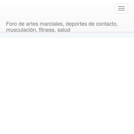
T
o
g
Foro de artes marciales, deportes de contacto,
g
musculación, fitness, salud
l
e
n
a
v
i
g
a
t
i
o
n