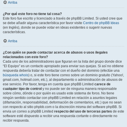
Arriba
¿Por qué este foro no tiene tal cosa?
Este foro fue escrito y licenciado a través de phpBB Limited. Si usted cree que
se debe añadir alguna característica por favor visite
Centro de phpBB Ideas
(en Inglés), donde se puede votar en ideas existentes o sugerir nuevas
características.
Arriba
¿Con quién se puede contactar acerca de abusos o usos ilegales
relacionados con este foro?
Cada uno de los administradores que figuran en la lista del grupo donde dice
“El Equipo” es un contacto apropiado para enviar sus quejas. Si así no obtiene
respuesta debería tratar de contactar con el dueño del dominio (efectúe una
búsqueda whois
) o, si este foro tiene correo sobre un dominio gratuito (Yahoo!,
gmail.com, hotmail.com, etc.), al departamento o administración de abusos de
ese servicio. Por favor, tenga en cuenta que phpBB Limited
carece de
cualquier tipo de control
y no puede ser de ninguna manera responsable
sobre cómo, dónde o por quién es usado este sistema de foros. No tiene
ningún sentido contactar con phpBB Limited en relación a asuntos legales
(difamación, responsabilidad, deformación de comentarios, etc.) que no sean
con respecto al sitio phpbb.com o la discreción misma del software phpBB. Si
envia un correo a phpBB Limited
respecto del uso de terceras partes
de este
software esté dispuesto a recibir una respuesta cortante o directamente no
recibir respuesta.