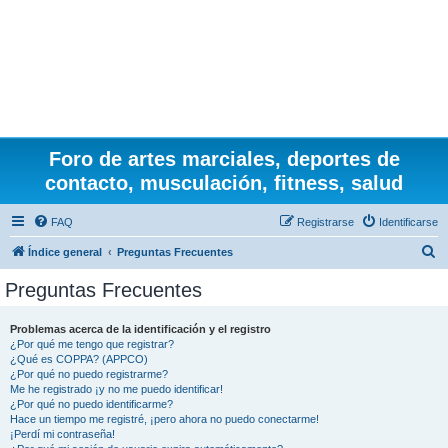
Foro de artes marciales, deportes de
contacto, musculación, fitness, salud
FAQ
Registrarse
Identificarse
B
Índice general
Preguntas Frecuentes
u
Preguntas Frecuentes
s
c
Problemas acerca de la identificación y el registro
¿Por qué me tengo que registrar?
a
¿Qué es COPPA? (APPCO)
r
¿Por qué no puedo registrarme?
Me he registrado ¡y no me puedo identificar!
¿Por qué no puedo identificarme?
Hace un tiempo me registré, ¡pero ahora no puedo conectarme!
¡Perdí mi contraseña!