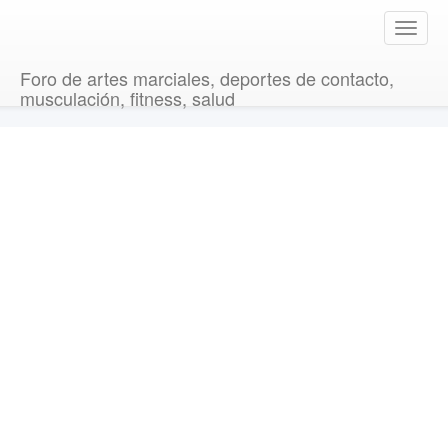
T
o
g
Foro de artes marciales, deportes de contacto,
g
musculación, fitness, salud
l
e
n
a
v
i
g
a
t
i
o
n