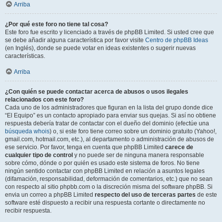
Arriba
¿Por qué este foro no tiene tal cosa?
Este foro fue escrito y licenciado a través de phpBB Limited. Si usted cree que
se debe añadir alguna característica por favor visite
Centro de phpBB Ideas
(en Inglés), donde se puede votar en ideas existentes o sugerir nuevas
características.
Arriba
¿Con quién se puede contactar acerca de abusos o usos ilegales
relacionados con este foro?
Cada uno de los administradores que figuran en la lista del grupo donde dice
“El Equipo” es un contacto apropiado para enviar sus quejas. Si así no obtiene
respuesta debería tratar de contactar con el dueño del dominio (efectúe una
búsqueda whois
) o, si este foro tiene correo sobre un dominio gratuito (Yahoo!,
gmail.com, hotmail.com, etc.), al departamento o administración de abusos de
ese servicio. Por favor, tenga en cuenta que phpBB Limited
carece de
cualquier tipo de control
y no puede ser de ninguna manera responsable
sobre cómo, dónde o por quién es usado este sistema de foros. No tiene
ningún sentido contactar con phpBB Limited en relación a asuntos legales
(difamación, responsabilidad, deformación de comentarios, etc.) que no sean
con respecto al sitio phpbb.com o la discreción misma del software phpBB. Si
envia un correo a phpBB Limited
respecto del uso de terceras partes
de este
software esté dispuesto a recibir una respuesta cortante o directamente no
recibir respuesta.