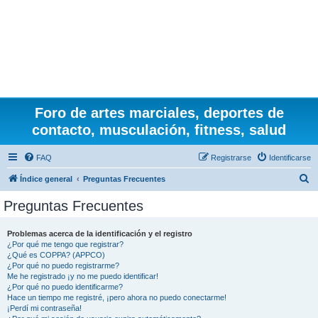
Foro de artes marciales, deportes de
contacto, musculación, fitness, salud
FAQ
Registrarse
Identificarse
B
Índice general
Preguntas Frecuentes
u
Preguntas Frecuentes
s
c
Problemas acerca de la identificación y el registro
¿Por qué me tengo que registrar?
a
¿Qué es COPPA? (APPCO)
r
¿Por qué no puedo registrarme?
Me he registrado ¡y no me puedo identificar!
¿Por qué no puedo identificarme?
Hace un tiempo me registré, ¡pero ahora no puedo conectarme!
¡Perdí mi contraseña!