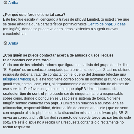
Arriba
¿Por qué este foro no tiene tal cosa?
Este foro fue escrito y licenciado a través de phpBB Limited. Si usted cree que
se debe añadir alguna característica por favor visite
Centro de phpBB Ideas
(en Inglés), donde se puede votar en ideas existentes o sugerir nuevas
características.
Arriba
¿Con quién se puede contactar acerca de abusos o usos ilegales
relacionados con este foro?
Cada uno de los administradores que figuran en la lista del grupo donde dice
“El Equipo” es un contacto apropiado para enviar sus quejas. Si así no obtiene
respuesta debería tratar de contactar con el dueño del dominio (efectúe una
búsqueda whois
) o, si este foro tiene correo sobre un dominio gratuito (Yahoo!,
gmail.com, hotmail.com, etc.), al departamento o administración de abusos de
ese servicio. Por favor, tenga en cuenta que phpBB Limited
carece de
cualquier tipo de control
y no puede ser de ninguna manera responsable
sobre cómo, dónde o por quién es usado este sistema de foros. No tiene
ningún sentido contactar con phpBB Limited en relación a asuntos legales
(difamación, responsabilidad, deformación de comentarios, etc.) que no sean
con respecto al sitio phpbb.com o la discreción misma del software phpBB. Si
envia un correo a phpBB Limited
respecto del uso de terceras partes
de este
software esté dispuesto a recibir una respuesta cortante o directamente no
recibir respuesta.