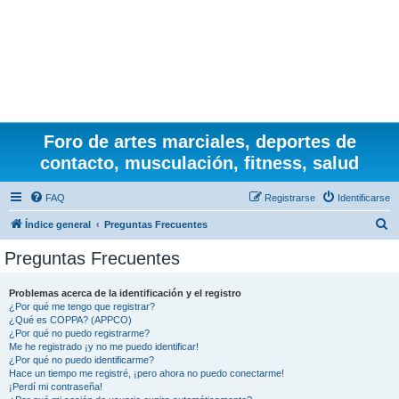
Foro de artes marciales, deportes de
contacto, musculación, fitness, salud
FAQ
Registrarse
Identificarse
B
Índice general
Preguntas Frecuentes
u
Preguntas Frecuentes
s
c
Problemas acerca de la identificación y el registro
¿Por qué me tengo que registrar?
a
¿Qué es COPPA? (APPCO)
r
¿Por qué no puedo registrarme?
Me he registrado ¡y no me puedo identificar!
¿Por qué no puedo identificarme?
Hace un tiempo me registré, ¡pero ahora no puedo conectarme!
¡Perdí mi contraseña!