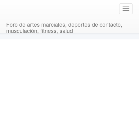
T
o
g
Foro de artes marciales, deportes de contacto,
g
musculación, fitness, salud
l
e
n
a
v
i
g
a
t
i
o
n