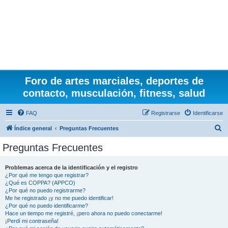
Foro de artes marciales, deportes de
contacto, musculación, fitness, salud
FAQ
Registrarse
Identificarse
B
Índice general
Preguntas Frecuentes
u
Preguntas Frecuentes
s
c
Problemas acerca de la identificación y el registro
¿Por qué me tengo que registrar?
a
¿Qué es COPPA? (APPCO)
r
¿Por qué no puedo registrarme?
Me he registrado ¡y no me puedo identificar!
¿Por qué no puedo identificarme?
Hace un tiempo me registré, ¡pero ahora no puedo conectarme!
¡Perdí mi contraseña!