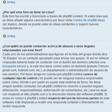
Arriba
¿Por qué este foro no tiene tal cosa?
Este foro fue escrito y licenciado a través de phpBB Limited. Si usted cree que
se debe añadir alguna característica por favor visite
Centro de phpBB Ideas
(en Inglés), donde se puede votar en ideas existentes o sugerir nuevas
características.
Arriba
¿Con quién se puede contactar acerca de abusos o usos ilegales
relacionados con este foro?
Cada uno de los administradores que figuran en la lista del grupo donde dice
“El Equipo” es un contacto apropiado para enviar sus quejas. Si así no obtiene
respuesta debería tratar de contactar con el dueño del dominio (efectúe una
búsqueda whois
) o, si este foro tiene correo sobre un dominio gratuito (Yahoo!,
gmail.com, hotmail.com, etc.), al departamento o administración de abusos de
ese servicio. Por favor, tenga en cuenta que phpBB Limited
carece de
cualquier tipo de control
y no puede ser de ninguna manera responsable
sobre cómo, dónde o por quién es usado este sistema de foros. No tiene
ningún sentido contactar con phpBB Limited en relación a asuntos legales
(difamación, responsabilidad, deformación de comentarios, etc.) que no sean
con respecto al sitio phpbb.com o la discreción misma del software phpBB. Si
envia un correo a phpBB Limited
respecto del uso de terceras partes
de este
software esté dispuesto a recibir una respuesta cortante o directamente no
recibir respuesta.