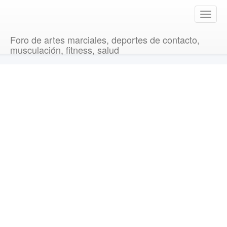
T
o
g
Foro de artes marciales, deportes de contacto,
g
musculación, fitness, salud
l
e
n
a
v
i
g
a
t
i
o
n