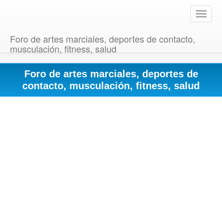
T
o
g
Foro de artes marciales, deportes de contacto,
g
musculación, fitness, salud
l
e
Foro de artes marciales, deportes de
n
a
contacto, musculación, fitness, salud
v
i
g
a
t
i
o
n