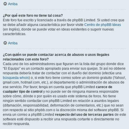
Arriba
¿Por qué este foro no tiene tal cosa?
Este foro fue escrito y licenciado a través de phpBB Limited. Si usted cree que
se debe añadir alguna característica por favor visite
Centro de phpBB Ideas
(en Inglés), donde se puede votar en ideas existentes o sugerir nuevas
características.
Arriba
¿Con quién se puede contactar acerca de abusos o usos ilegales
relacionados con este foro?
Cada uno de los administradores que figuran en la lista del grupo donde dice
“El Equipo” es un contacto apropiado para enviar sus quejas. Si así no obtiene
respuesta debería tratar de contactar con el dueño del dominio (efectúe una
búsqueda whois
) o, si este foro tiene correo sobre un dominio gratuito (Yahoo!,
gmail.com, hotmail.com, etc.), al departamento o administración de abusos de
ese servicio. Por favor, tenga en cuenta que phpBB Limited
carece de
cualquier tipo de control
y no puede ser de ninguna manera responsable
sobre cómo, dónde o por quién es usado este sistema de foros. No tiene
ningún sentido contactar con phpBB Limited en relación a asuntos legales
(difamación, responsabilidad, deformación de comentarios, etc.) que no sean
con respecto al sitio phpbb.com o la discreción misma del software phpBB. Si
envia un correo a phpBB Limited
respecto del uso de terceras partes
de este
software esté dispuesto a recibir una respuesta cortante o directamente no
recibir respuesta.