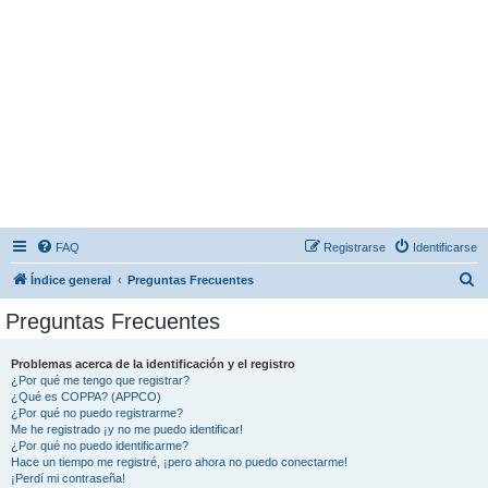
FAQ
Registrarse
Identificarse
B
Índice general
Preguntas Frecuentes
u
Preguntas Frecuentes
s
c
Problemas acerca de la identificación y el registro
¿Por qué me tengo que registrar?
a
¿Qué es COPPA? (APPCO)
r
¿Por qué no puedo registrarme?
Me he registrado ¡y no me puedo identificar!
¿Por qué no puedo identificarme?
Hace un tiempo me registré, ¡pero ahora no puedo conectarme!
¡Perdí mi contraseña!