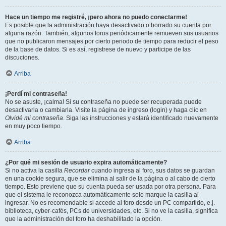
Hace un tiempo me registré, ¡pero ahora no puedo conectarme!
Es posible que la administración haya desactivado o borrado su cuenta por
alguna razón. También, algunos foros periódicamente remueven sus usuarios
que no publicaron mensajes por cierto periodo de tiempo para reducir el peso
de la base de datos. Si es así, registrese de nuevo y participe de las
discuciones.
Arriba
¡Perdí mi contraseña!
No se asuste, ¡calma! Si su contraseña no puede ser recuperada puede
desactivarla o cambiarla. Visite la página de ingreso (login) y haga clic en
Olvidé mi contraseña
. Siga las instrucciones y estará identificado nuevamente
en muy poco tiempo.
Arriba
¿Por qué mi sesión de usuario expira automáticamente?
Si no activa la casilla
Recordar
cuando ingresa al foro, sus datos se guardan
en una cookie segura, que se elimina al salir de la página o al cabo de cierto
tiempo. Esto previene que su cuenta pueda ser usada por otra persona. Para
que el sistema le reconozca automáticamente solo marque la casilla al
ingresar. No es recomendable si accede al foro desde un PC compartido, e.j.
biblioteca, cyber-cafés, PCs de universidades, etc. Si no ve la casilla, significa
que la administración del foro ha deshabilitado la opción.