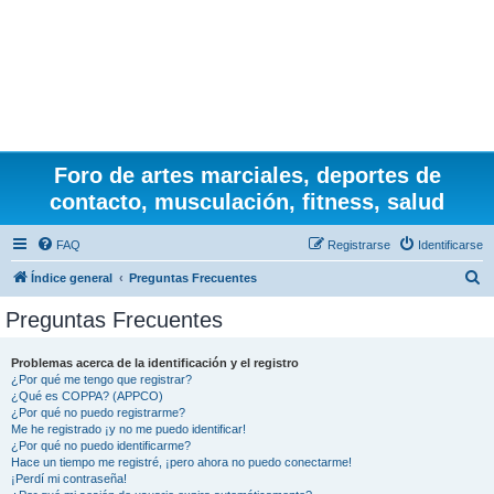
Foro de artes marciales, deportes de
contacto, musculación, fitness, salud
FAQ
Registrarse
Identificarse
B
Índice general
Preguntas Frecuentes
u
Preguntas Frecuentes
s
c
Problemas acerca de la identificación y el registro
¿Por qué me tengo que registrar?
a
¿Qué es COPPA? (APPCO)
r
¿Por qué no puedo registrarme?
Me he registrado ¡y no me puedo identificar!
¿Por qué no puedo identificarme?
Hace un tiempo me registré, ¡pero ahora no puedo conectarme!
¡Perdí mi contraseña!