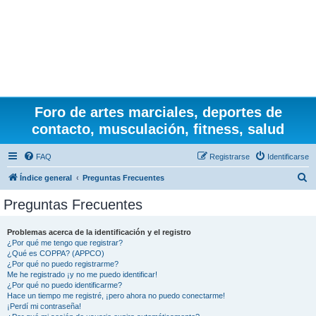
Foro de artes marciales, deportes de
contacto, musculación, fitness, salud
FAQ
Registrarse
Identificarse
B
Índice general
Preguntas Frecuentes
u
Preguntas Frecuentes
s
c
Problemas acerca de la identificación y el registro
¿Por qué me tengo que registrar?
a
¿Qué es COPPA? (APPCO)
r
¿Por qué no puedo registrarme?
Me he registrado ¡y no me puedo identificar!
¿Por qué no puedo identificarme?
Hace un tiempo me registré, ¡pero ahora no puedo conectarme!
¡Perdí mi contraseña!