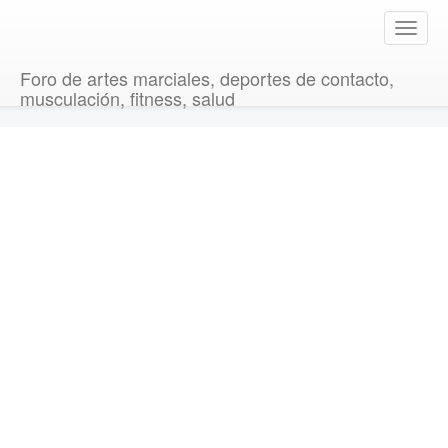
T
o
g
Foro de artes marciales, deportes de contacto,
g
musculación, fitness, salud
l
e
n
a
v
i
g
a
t
i
o
n