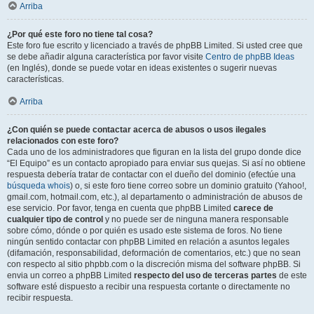
Arriba
¿Por qué este foro no tiene tal cosa?
Este foro fue escrito y licenciado a través de phpBB Limited. Si usted cree que
se debe añadir alguna característica por favor visite
Centro de phpBB Ideas
(en Inglés), donde se puede votar en ideas existentes o sugerir nuevas
características.
Arriba
¿Con quién se puede contactar acerca de abusos o usos ilegales
relacionados con este foro?
Cada uno de los administradores que figuran en la lista del grupo donde dice
“El Equipo” es un contacto apropiado para enviar sus quejas. Si así no obtiene
respuesta debería tratar de contactar con el dueño del dominio (efectúe una
búsqueda whois
) o, si este foro tiene correo sobre un dominio gratuito (Yahoo!,
gmail.com, hotmail.com, etc.), al departamento o administración de abusos de
ese servicio. Por favor, tenga en cuenta que phpBB Limited
carece de
cualquier tipo de control
y no puede ser de ninguna manera responsable
sobre cómo, dónde o por quién es usado este sistema de foros. No tiene
ningún sentido contactar con phpBB Limited en relación a asuntos legales
(difamación, responsabilidad, deformación de comentarios, etc.) que no sean
con respecto al sitio phpbb.com o la discreción misma del software phpBB. Si
envia un correo a phpBB Limited
respecto del uso de terceras partes
de este
software esté dispuesto a recibir una respuesta cortante o directamente no
recibir respuesta.