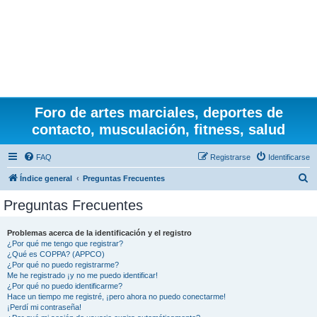
Foro de artes marciales, deportes de
contacto, musculación, fitness, salud
FAQ
Registrarse
Identificarse
B
Índice general
Preguntas Frecuentes
u
Preguntas Frecuentes
s
c
Problemas acerca de la identificación y el registro
¿Por qué me tengo que registrar?
a
¿Qué es COPPA? (APPCO)
r
¿Por qué no puedo registrarme?
Me he registrado ¡y no me puedo identificar!
¿Por qué no puedo identificarme?
Hace un tiempo me registré, ¡pero ahora no puedo conectarme!
¡Perdí mi contraseña!