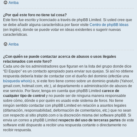
Arriba
¿Por qué este foro no tiene tal cosa?
Este foro fue escrito y licenciado a través de phpBB Limited. Si usted cree que
se debe añadir alguna característica por favor visite
Centro de phpBB Ideas
(en Inglés), donde se puede votar en ideas existentes o sugerir nuevas
características.
Arriba
¿Con quién se puede contactar acerca de abusos o usos ilegales
relacionados con este foro?
Cada uno de los administradores que figuran en la lista del grupo donde dice
“El Equipo” es un contacto apropiado para enviar sus quejas. Si así no obtiene
respuesta debería tratar de contactar con el dueño del dominio (efectúe una
búsqueda whois
) o, si este foro tiene correo sobre un dominio gratuito (Yahoo!,
gmail.com, hotmail.com, etc.), al departamento o administración de abusos de
ese servicio. Por favor, tenga en cuenta que phpBB Limited
carece de
cualquier tipo de control
y no puede ser de ninguna manera responsable
sobre cómo, dónde o por quién es usado este sistema de foros. No tiene
ningún sentido contactar con phpBB Limited en relación a asuntos legales
(difamación, responsabilidad, deformación de comentarios, etc.) que no sean
con respecto al sitio phpbb.com o la discreción misma del software phpBB. Si
envia un correo a phpBB Limited
respecto del uso de terceras partes
de este
software esté dispuesto a recibir una respuesta cortante o directamente no
recibir respuesta.