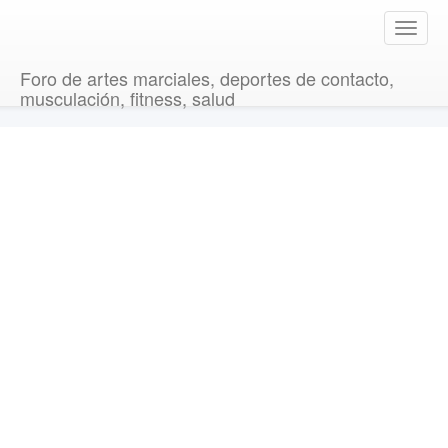
T
o
g
Foro de artes marciales, deportes de contacto,
g
musculación, fitness, salud
l
e
n
a
v
i
g
a
t
i
o
n