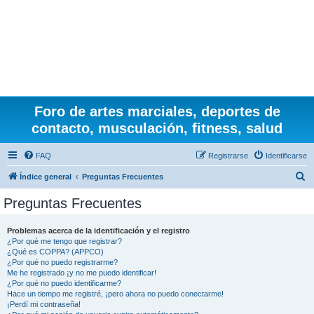
Foro de artes marciales, deportes de
contacto, musculación, fitness, salud
FAQ
Registrarse
Identificarse
B
Índice general
Preguntas Frecuentes
u
Preguntas Frecuentes
s
c
Problemas acerca de la identificación y el registro
¿Por qué me tengo que registrar?
a
¿Qué es COPPA? (APPCO)
r
¿Por qué no puedo registrarme?
Me he registrado ¡y no me puedo identificar!
¿Por qué no puedo identificarme?
Hace un tiempo me registré, ¡pero ahora no puedo conectarme!
¡Perdí mi contraseña!