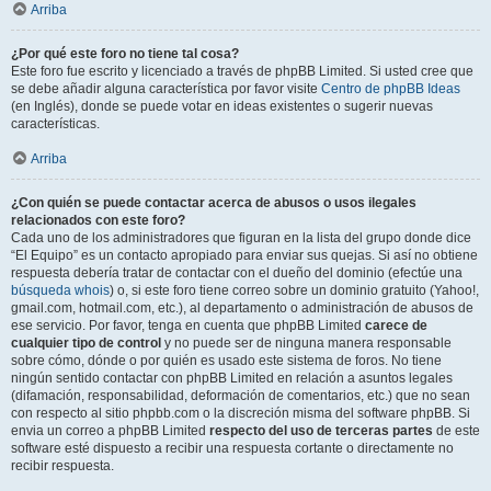
Arriba
¿Por qué este foro no tiene tal cosa?
Este foro fue escrito y licenciado a través de phpBB Limited. Si usted cree que
se debe añadir alguna característica por favor visite
Centro de phpBB Ideas
(en Inglés), donde se puede votar en ideas existentes o sugerir nuevas
características.
Arriba
¿Con quién se puede contactar acerca de abusos o usos ilegales
relacionados con este foro?
Cada uno de los administradores que figuran en la lista del grupo donde dice
“El Equipo” es un contacto apropiado para enviar sus quejas. Si así no obtiene
respuesta debería tratar de contactar con el dueño del dominio (efectúe una
búsqueda whois
) o, si este foro tiene correo sobre un dominio gratuito (Yahoo!,
gmail.com, hotmail.com, etc.), al departamento o administración de abusos de
ese servicio. Por favor, tenga en cuenta que phpBB Limited
carece de
cualquier tipo de control
y no puede ser de ninguna manera responsable
sobre cómo, dónde o por quién es usado este sistema de foros. No tiene
ningún sentido contactar con phpBB Limited en relación a asuntos legales
(difamación, responsabilidad, deformación de comentarios, etc.) que no sean
con respecto al sitio phpbb.com o la discreción misma del software phpBB. Si
envia un correo a phpBB Limited
respecto del uso de terceras partes
de este
software esté dispuesto a recibir una respuesta cortante o directamente no
recibir respuesta.