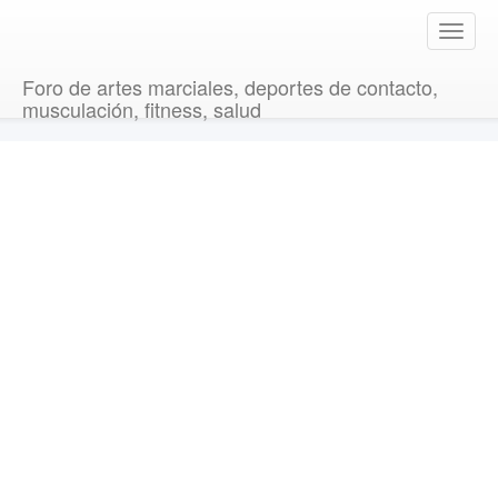
T
o
g
Foro de artes marciales, deportes de contacto,
g
musculación, fitness, salud
l
e
n
a
v
i
g
a
t
i
o
n