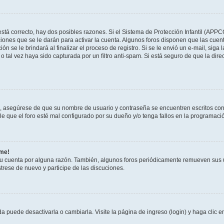
stá correcto, hay dos posibles razones. Si el Sistema de Protección Infantil (APPC
iones que se le darán para activar la cuenta. Algunos foros disponen que las cuen
ón se le brindará al finalizar el proceso de registro. Si se le envió un e-mail, siga
o tal vez haya sido capturada por un filtro anti-spam. Si está seguro de que la di
o, asegúrese de que su nombre de usuario y contraseña se encuentren escritos co
 que el foro esté mal configurado por su dueño y/o tenga fallos en la programació
rme!
su cuenta por alguna razón. También, algunos foros periódicamente remueven sus 
strese de nuevo y participe de las discuciones.
 puede desactivarla o cambiarla. Visite la página de ingreso (login) y haga clic 