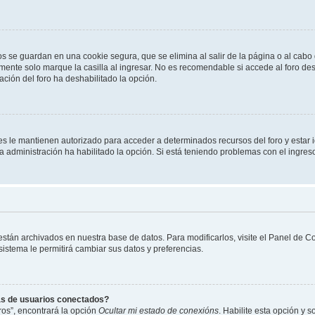
os se guardan en una cookie segura, que se elimina al salir de la página o al cab
ente solo marque la casilla al ingresar. No es recomendable si accede al foro des
tración del foro ha deshabilitado la opción.
les le mantienen autorizado para acceder a determinados recursos del foro y estar
 la administración ha habilitado la opción. Si está teniendo problemas con el ingres
 están archivados en nuestra base de datos. Para modificarlos, visite el Panel de 
 sistema le permitirá cambiar sus datos y preferencias.
as de usuarios conectados?
os”, encontrará la opción
Ocultar mi estado de conexións
. Habilite esta opción y 