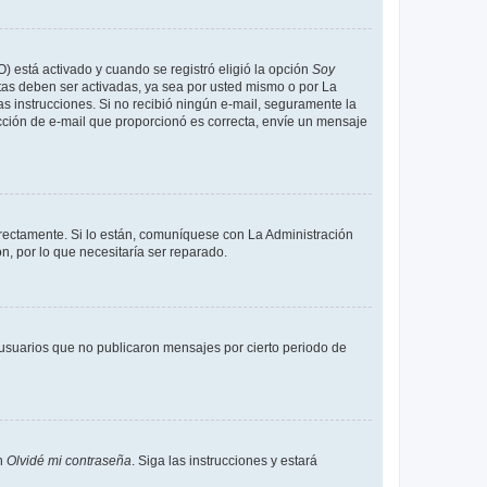
O) está activado y cuando se registró eligió la opción
Soy
tas deben ser activadas, ya sea por usted mismo o por La
 las instrucciones. Si no recibió ningún e-mail, seguramente la
rección de e-mail que proporcionó es correcta, envíe un mensaje
rrectamente. Si lo están, comuníquese con La Administración
n, por lo que necesitaría ser reparado.
usuarios que no publicaron mensajes por cierto periodo de
en
Olvidé mi contraseña
. Siga las instrucciones y estará