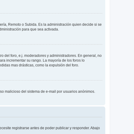
lería, Remoto o Subida. Es la administración quien decide si se
ministración para que sea activada.
o del foro, e.j. moderadores y administradores. En general, no
ara incrementar su rango. La mayoría de los foros lo
didas mas drásticas, como la expulsión del foro.
l uso malicioso del sistema de e-mail por usuarios anónimos.
cesite registrarse antes de poder publicar y responder. Abajo