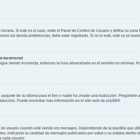
horaria. Si este es el caso, visite el Panel de Control de Usuario y defina su zona
 como las demás preferencias, debe estar registrado. Si no lo está, este es un bu
do incorrecto!
 sigue siendo incorrecta, entonces la hora almacenada en el servidor es errónea. P
 paquete de su idioma para el foro o nadie ha creado una traducción. Pregúntele a
 traducción. Puede encontrar más información en el sitio web de
phpBB
®
suario cuando esté viendo los mensajes. Dependiendo de la plantilla que utilice
ntos, indicando la cantidad de mensajes publicados por usted o su estatus dentro
a cada usuario.