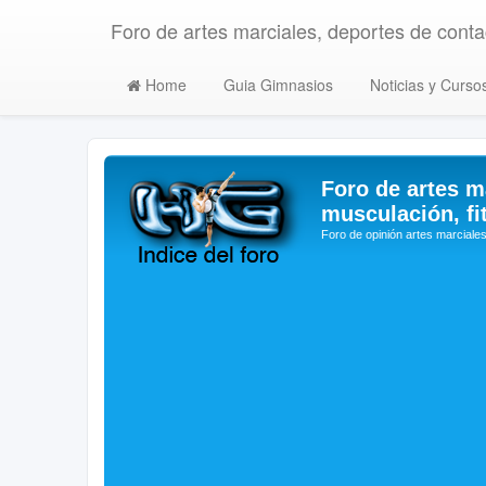
Foro de artes marciales, deportes de contac
Home
Guia Gimnasios
Noticias y Curso
Foro de artes m
musculación, fi
Foro de opinión artes marciales