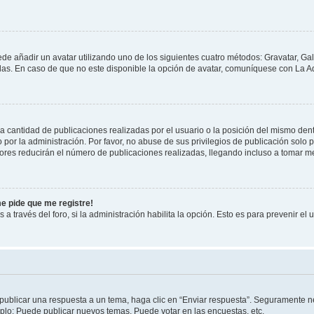
ede añadir un avatar utilizando uno de los siguientes cuatro métodos: Gravatar, Ga
s. En caso de que no este disponible la opción de avatar, comuníquese con La Ad
cantidad de publicaciones realizadas por el usuario o la posición del mismo dentr
r la administración. Por favor, no abuse de sus privilegios de publicación solo p
ores reducirán el número de publicaciones realizadas, llegando incluso a tomar me
me pide que me registre!
 a través del foro, si la administración habilita la opción. Esto es para prevenir e
publicar una respuesta a un tema, haga clic en “Enviar respuesta”. Seguramente ne
mplo: Puede publicar nuevos temas, Puede votar en las encuestas, etc.