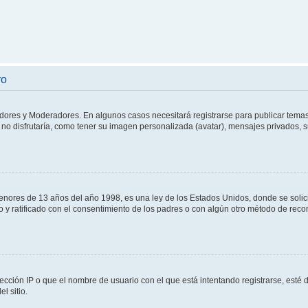
ro
adores y Moderadores. En algunos casos necesitará registrarse para publicar temas
no disfrutaría, como tener su imagen personalizada (avatar), mensajes privados, s
res de 13 años del año 1998, es una ley de los Estados Unidos, donde se solicita 
to y ratificado con el consentimiento de los padres o con algún otro método de rec
ección IP o que el nombre de usuario con el que está intentando registrarse, esté 
l sitio.