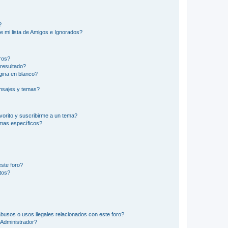
?
e mi lista de Amigos e Ignorados?
ros?
resultado?
ina en blanco?
nsajes y temas?
vorito y suscribirme a un tema?
emas específicos?
ste foro?
tos?
busos o usos ilegales relacionados con este foro?
Administrador?