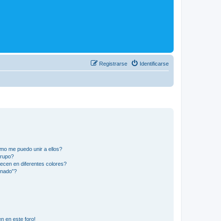
Registrarse
Identificarse
mo me puedo unir a ellos?
Grupo?
ecen en diferentes colores?
inado”?
n en este foro!