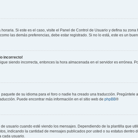
horaria. Si este es el caso, visite el Panel de Control de Usuario y defina su zona
 como las demás preferencias, debe estar registrado. Si no lo está, este es un bu
do incorrecto!
 sigue siendo incorrecta, entonces la hora almacenada en el servidor es errónea. P
 paquete de su idioma para el foro o nadie ha creado una traducción. Pregúntele a
 traducción. Puede encontrar más información en el sitio web de
phpBB
®
suario cuando esté viendo los mensajes. Dependiendo de la plantilla que utilice
ntos, indicando la cantidad de mensajes publicados por usted o su estatus dentro
a cada usuario.