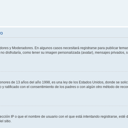
ro
adores y Moderadores. En algunos casos necesitará registrarse para publicar temas
no disfrutaría, como tener su imagen personalizada (avatar), mensajes privados, s
res de 13 años del año 1998, es una ley de los Estados Unidos, donde se solicita 
to y ratificado con el consentimiento de los padres o con algún otro método de rec
ección IP o que el nombre de usuario con el que está intentando registrarse, esté 
l sitio.