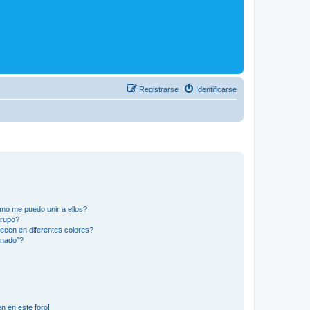
Registrarse
Identificarse
mo me puedo unir a ellos?
Grupo?
ecen en diferentes colores?
inado”?
n en este foro!