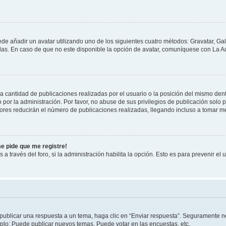
ede añadir un avatar utilizando uno de los siguientes cuatro métodos: Gravatar, Ga
s. En caso de que no este disponible la opción de avatar, comuníquese con La Ad
cantidad de publicaciones realizadas por el usuario o la posición del mismo dentr
r la administración. Por favor, no abuse de sus privilegios de publicación solo p
ores reducirán el número de publicaciones realizadas, llegando incluso a tomar me
me pide que me registre!
 a través del foro, si la administración habilita la opción. Esto es para prevenir e
publicar una respuesta a un tema, haga clic en “Enviar respuesta”. Seguramente ne
mplo: Puede publicar nuevos temas, Puede votar en las encuestas, etc.