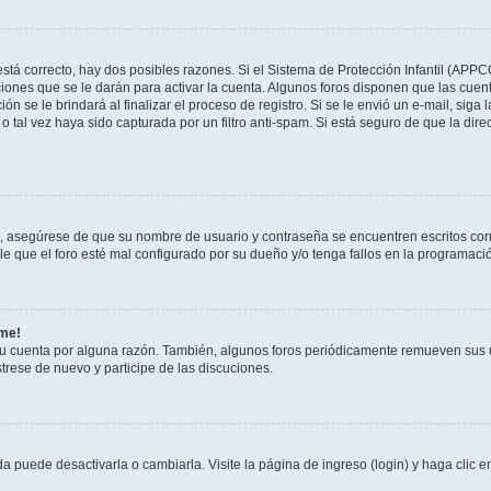
stá correcto, hay dos posibles razones. Si el Sistema de Protección Infantil (APPC
iones que se le darán para activar la cuenta. Algunos foros disponen que las cuen
ón se le brindará al finalizar el proceso de registro. Si se le envió un e-mail, siga
o tal vez haya sido capturada por un filtro anti-spam. Si está seguro de que la di
o, asegúrese de que su nombre de usuario y contraseña se encuentren escritos co
 que el foro esté mal configurado por su dueño y/o tenga fallos en la programació
rme!
su cuenta por alguna razón. También, algunos foros periódicamente remueven sus 
strese de nuevo y participe de las discuciones.
 puede desactivarla o cambiarla. Visite la página de ingreso (login) y haga clic 