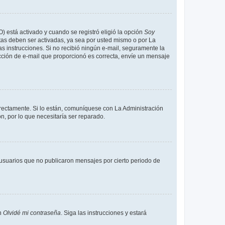
O) está activado y cuando se registró eligió la opción
Soy
tas deben ser activadas, ya sea por usted mismo o por La
 las instrucciones. Si no recibió ningún e-mail, seguramente la
rección de e-mail que proporcionó es correcta, envíe un mensaje
rrectamente. Si lo están, comuníquese con La Administración
n, por lo que necesitaría ser reparado.
usuarios que no publicaron mensajes por cierto periodo de
en
Olvidé mi contraseña
. Siga las instrucciones y estará