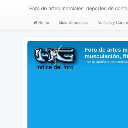
Foro de artes marciales, deportes de contac
Home
Guia Gimnasios
Noticias y Curso
Foro de artes m
musculación, fi
Foro de opinión artes marciales