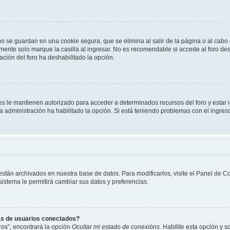
os se guardan en una cookie segura, que se elimina al salir de la página o al cab
ente solo marque la casilla al ingresar. No es recomendable si accede al foro des
tración del foro ha deshabilitado la opción.
les le mantienen autorizado para acceder a determinados recursos del foro y estar
 la administración ha habilitado la opción. Si está teniendo problemas con el ingres
 están archivados en nuestra base de datos. Para modificarlos, visite el Panel de 
 sistema le permitirá cambiar sus datos y preferencias.
as de usuarios conectados?
os”, encontrará la opción
Ocultar mi estado de conexións
. Habilite esta opción y 