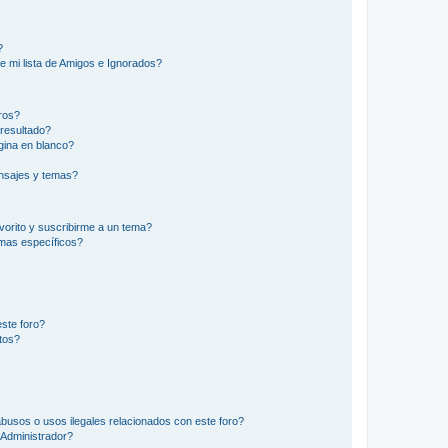
?
e mi lista de Amigos e Ignorados?
ros?
resultado?
ina en blanco?
nsajes y temas?
vorito y suscribirme a un tema?
emas específicos?
ste foro?
tos?
busos o usos ilegales relacionados con este foro?
Administrador?