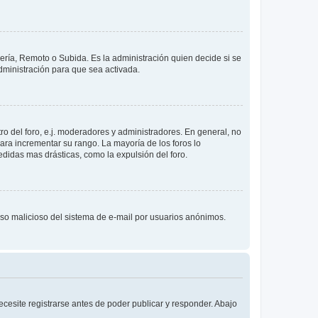
lería, Remoto o Subida. Es la administración quien decide si se
ministración para que sea activada.
o del foro, e.j. moderadores y administradores. En general, no
ara incrementar su rango. La mayoría de los foros lo
didas mas drásticas, como la expulsión del foro.
l uso malicioso del sistema de e-mail por usuarios anónimos.
cesite registrarse antes de poder publicar y responder. Abajo