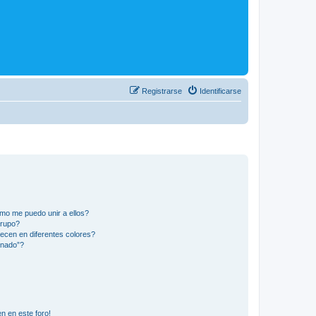
Registrarse
Identificarse
mo me puedo unir a ellos?
Grupo?
ecen en diferentes colores?
inado”?
n en este foro!