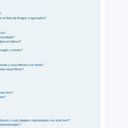
?
e mi lista de Amigos e Ignorados?
ros?
resultado?
ina en blanco?
nsajes y temas?
vorito y suscribirme a un tema?
emas específicos?
ste foro?
tos?
busos o usos ilegales relacionados con este foro?
Administrador?