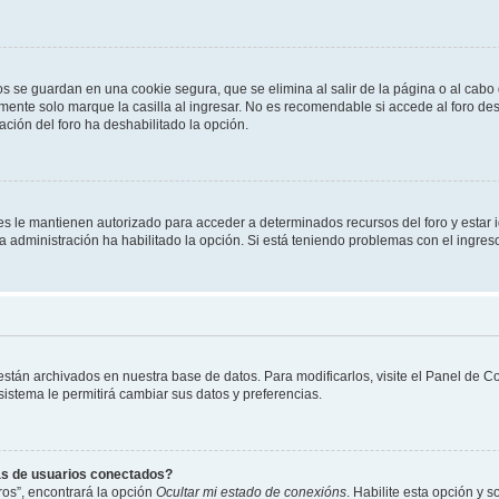
os se guardan en una cookie segura, que se elimina al salir de la página o al cab
ente solo marque la casilla al ingresar. No es recomendable si accede al foro des
tración del foro ha deshabilitado la opción.
les le mantienen autorizado para acceder a determinados recursos del foro y estar
 la administración ha habilitado la opción. Si está teniendo problemas con el ingres
 están archivados en nuestra base de datos. Para modificarlos, visite el Panel de 
 sistema le permitirá cambiar sus datos y preferencias.
as de usuarios conectados?
os”, encontrará la opción
Ocultar mi estado de conexións
. Habilite esta opción y 