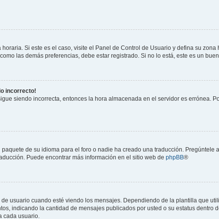
horaria. Si este es el caso, visite el Panel de Control de Usuario y defina su zona
 como las demás preferencias, debe estar registrado. Si no lo está, este es un bu
do incorrecto!
 sigue siendo incorrecta, entonces la hora almacenada en el servidor es errónea. P
 paquete de su idioma para el foro o nadie ha creado una traducción. Pregúntele a
 traducción. Puede encontrar más información en el sitio web de
phpBB
®
suario cuando esté viendo los mensajes. Dependiendo de la plantilla que utilice
ntos, indicando la cantidad de mensajes publicados por usted o su estatus dentro
a cada usuario.