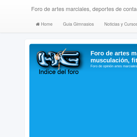
Foro de artes marciales, deportes de contac
Home
Guia Gimnasios
Noticias y Curso
Foro de artes m
musculación, fi
Foro de opinión artes marciales