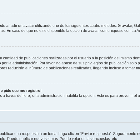
ede añadir un avatar utilizando uno de los siguientes cuatro métodos: Gravatar, Ga
s. En caso de que no este disponible la opción de avatar, comuníquese con La Ad
cantidad de publicaciones realizadas por el usuario o la posición del mismo dentr
r la administración. Por favor, no abuse de sus privilegios de publicación solo p
ores reducirán el número de publicaciones realizadas, llegando incluso a tomar me
me pide que me registre!
 a través del foro, si la administración habilita la opción. Esto es para prevenir e
publicar una respuesta a un tema, haga clic en “Enviar respuesta”. Seguramente ne
mplo: Puede publicar nuevos temas, Puede votar en las encuestas, etc.