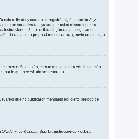
O) está activado y cuando se registró eligió la opción
Soy
tas deben ser activadas, ya sea por usted mismo o por La
 las instrucciones. Si no recibió ningún e-mail, seguramente la
rección de e-mail que proporcionó es correcta, envíe un mensaje
rrectamente. Si lo están, comuníquese con La Administración
n, por lo que necesitaría ser reparado.
usuarios que no publicaron mensajes por cierto periodo de
en
Olvidé mi contraseña
. Siga las instrucciones y estará