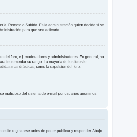
lería, Remoto o Subida. Es la administración quien decide si se
ministración para que sea activada.
o del foro, e.j. moderadores y administradores. En general, no
ara incrementar su rango. La mayoría de los foros lo
didas mas drásticas, como la expulsión del foro.
l uso malicioso del sistema de e-mail por usuarios anónimos.
cesite registrarse antes de poder publicar y responder. Abajo