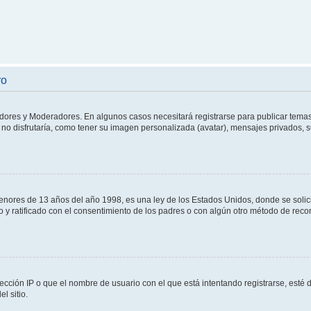
ro
adores y Moderadores. En algunos casos necesitará registrarse para publicar temas
no disfrutaría, como tener su imagen personalizada (avatar), mensajes privados, s
res de 13 años del año 1998, es una ley de los Estados Unidos, donde se solicita 
to y ratificado con el consentimiento de los padres o con algún otro método de rec
ección IP o que el nombre de usuario con el que está intentando registrarse, esté 
l sitio.