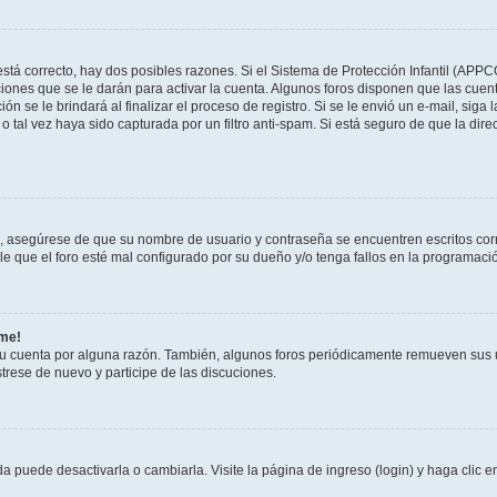
stá correcto, hay dos posibles razones. Si el Sistema de Protección Infantil (APPC
iones que se le darán para activar la cuenta. Algunos foros disponen que las cuen
ón se le brindará al finalizar el proceso de registro. Si se le envió un e-mail, siga
o tal vez haya sido capturada por un filtro anti-spam. Si está seguro de que la di
o, asegúrese de que su nombre de usuario y contraseña se encuentren escritos co
 que el foro esté mal configurado por su dueño y/o tenga fallos en la programació
rme!
su cuenta por alguna razón. También, algunos foros periódicamente remueven sus 
strese de nuevo y participe de las discuciones.
 puede desactivarla o cambiarla. Visite la página de ingreso (login) y haga clic 