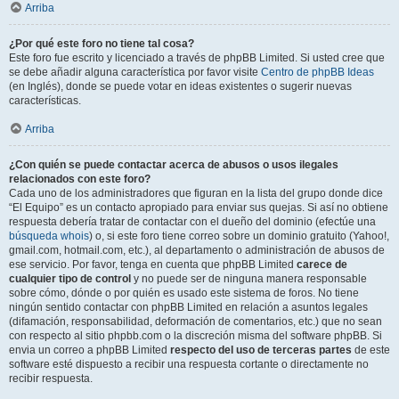
Arriba
¿Por qué este foro no tiene tal cosa?
Este foro fue escrito y licenciado a través de phpBB Limited. Si usted cree que
se debe añadir alguna característica por favor visite
Centro de phpBB Ideas
(en Inglés), donde se puede votar en ideas existentes o sugerir nuevas
características.
Arriba
¿Con quién se puede contactar acerca de abusos o usos ilegales
relacionados con este foro?
Cada uno de los administradores que figuran en la lista del grupo donde dice
“El Equipo” es un contacto apropiado para enviar sus quejas. Si así no obtiene
respuesta debería tratar de contactar con el dueño del dominio (efectúe una
búsqueda whois
) o, si este foro tiene correo sobre un dominio gratuito (Yahoo!,
gmail.com, hotmail.com, etc.), al departamento o administración de abusos de
ese servicio. Por favor, tenga en cuenta que phpBB Limited
carece de
cualquier tipo de control
y no puede ser de ninguna manera responsable
sobre cómo, dónde o por quién es usado este sistema de foros. No tiene
ningún sentido contactar con phpBB Limited en relación a asuntos legales
(difamación, responsabilidad, deformación de comentarios, etc.) que no sean
con respecto al sitio phpbb.com o la discreción misma del software phpBB. Si
envia un correo a phpBB Limited
respecto del uso de terceras partes
de este
software esté dispuesto a recibir una respuesta cortante o directamente no
recibir respuesta.