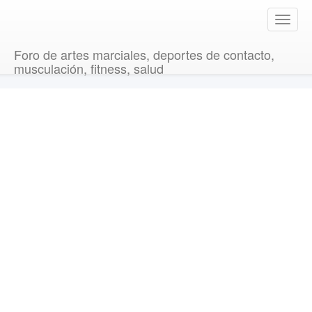
T
o
g
Foro de artes marciales, deportes de contacto,
g
musculación, fitness, salud
l
e
n
a
v
i
g
a
t
i
o
n