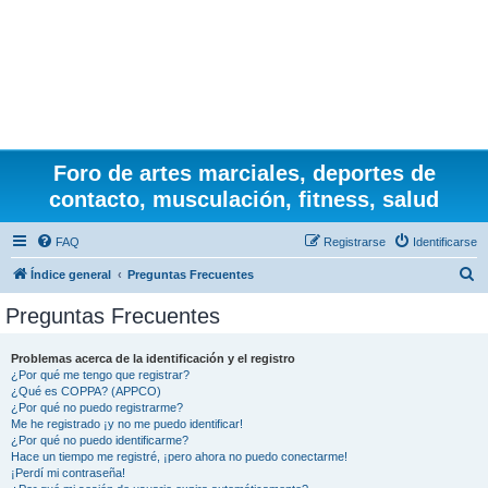
Foro de artes marciales, deportes de
contacto, musculación, fitness, salud
FAQ
Registrarse
Identificarse
B
Índice general
Preguntas Frecuentes
u
Preguntas Frecuentes
s
c
Problemas acerca de la identificación y el registro
¿Por qué me tengo que registrar?
a
¿Qué es COPPA? (APPCO)
r
¿Por qué no puedo registrarme?
Me he registrado ¡y no me puedo identificar!
¿Por qué no puedo identificarme?
Hace un tiempo me registré, ¡pero ahora no puedo conectarme!
¡Perdí mi contraseña!