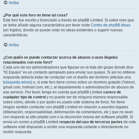
Arriba
¿Por qué este foro no tiene tal cosa?
Este foro fue escrito y licenciado a través de phpBB Limited. Si usted cree que
se debe añadir alguna característica por favor visite
Centro de phpBB Ideas
(en Inglés), donde se puede votar en ideas existentes o sugerir nuevas
características.
Arriba
¿Con quién se puede contactar acerca de abusos o usos ilegales
relacionados con este foro?
Cada uno de los administradores que figuran en la lista del grupo donde dice
“El Equipo” es un contacto apropiado para enviar sus quejas. Si así no obtiene
respuesta debería tratar de contactar con el dueño del dominio (efectúe una
búsqueda whois
) o, si este foro tiene correo sobre un dominio gratuito (Yahoo!,
gmail.com, hotmail.com, etc.), al departamento o administración de abusos de
ese servicio. Por favor, tenga en cuenta que phpBB Limited
carece de
cualquier tipo de control
y no puede ser de ninguna manera responsable
sobre cómo, dónde o por quién es usado este sistema de foros. No tiene
ningún sentido contactar con phpBB Limited en relación a asuntos legales
(difamación, responsabilidad, deformación de comentarios, etc.) que no sean
con respecto al sitio phpbb.com o la discreción misma del software phpBB. Si
envia un correo a phpBB Limited
respecto del uso de terceras partes
de este
software esté dispuesto a recibir una respuesta cortante o directamente no
recibir respuesta.