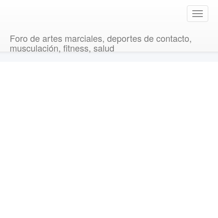
T
o
g
Foro de artes marciales, deportes de contacto,
g
musculación, fitness, salud
l
e
n
a
v
i
g
a
t
i
o
n