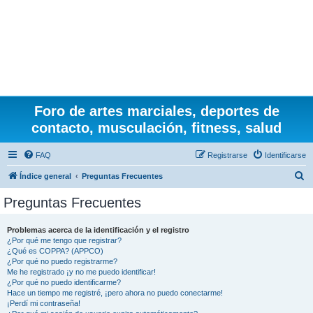
Foro de artes marciales, deportes de
contacto, musculación, fitness, salud
FAQ
Registrarse
Identificarse
B
Índice general
Preguntas Frecuentes
u
Preguntas Frecuentes
s
c
Problemas acerca de la identificación y el registro
¿Por qué me tengo que registrar?
a
¿Qué es COPPA? (APPCO)
r
¿Por qué no puedo registrarme?
Me he registrado ¡y no me puedo identificar!
¿Por qué no puedo identificarme?
Hace un tiempo me registré, ¡pero ahora no puedo conectarme!
¡Perdí mi contraseña!