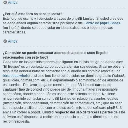
Arriba
¿Por qué este foro no tiene tal cosa?
Este foro fue escrito y licenciado a través de phpBB Limited. Si usted cree que
se debe añadir alguna característica por favor visite
Centro de phpBB Ideas
(en Inglés), donde se puede votar en ideas existentes o sugerir nuevas
características.
Arriba
¿Con quién se puede contactar acerca de abusos o usos ilegales
relacionados con este foro?
Cada uno de los administradores que figuran en la lista del grupo donde dice
“El Equipo” es un contacto apropiado para enviar sus quejas. Si así no obtiene
respuesta debería tratar de contactar con el dueño del dominio (efectúe una
búsqueda whois
) o, si este foro tiene correo sobre un dominio gratuito (Yahoo!,
gmail.com, hotmail.com, etc.), al departamento o administración de abusos de
ese servicio. Por favor, tenga en cuenta que phpBB Limited
carece de
cualquier tipo de control
y no puede ser de ninguna manera responsable
sobre cómo, dónde o por quién es usado este sistema de foros. No tiene
ningún sentido contactar con phpBB Limited en relación a asuntos legales
(difamación, responsabilidad, deformación de comentarios, etc.) que no sean
con respecto al sitio phpbb.com o la discreción misma del software phpBB. Si
envia un correo a phpBB Limited
respecto del uso de terceras partes
de este
software esté dispuesto a recibir una respuesta cortante o directamente no
recibir respuesta.