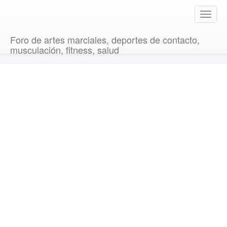
T
o
g
Foro de artes marciales, deportes de contacto,
g
musculación, fitness, salud
l
e
n
a
v
i
g
a
t
i
o
n