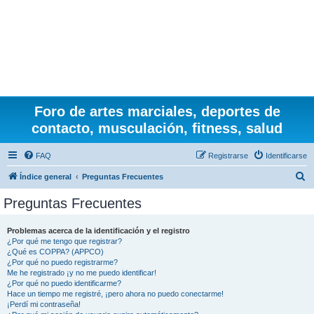
Foro de artes marciales, deportes de
contacto, musculación, fitness, salud
FAQ
Registrarse
Identificarse
B
Índice general
Preguntas Frecuentes
u
Preguntas Frecuentes
s
c
Problemas acerca de la identificación y el registro
¿Por qué me tengo que registrar?
a
¿Qué es COPPA? (APPCO)
r
¿Por qué no puedo registrarme?
Me he registrado ¡y no me puedo identificar!
¿Por qué no puedo identificarme?
Hace un tiempo me registré, ¡pero ahora no puedo conectarme!
¡Perdí mi contraseña!