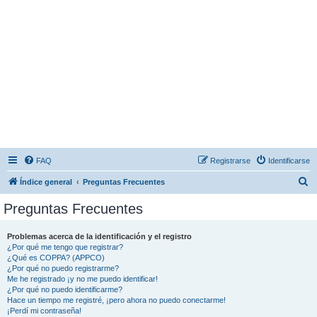
FAQ
Registrarse
Identificarse
B
Índice general
Preguntas Frecuentes
u
Preguntas Frecuentes
s
c
Problemas acerca de la identificación y el registro
¿Por qué me tengo que registrar?
a
¿Qué es COPPA? (APPCO)
r
¿Por qué no puedo registrarme?
Me he registrado ¡y no me puedo identificar!
¿Por qué no puedo identificarme?
Hace un tiempo me registré, ¡pero ahora no puedo conectarme!
¡Perdí mi contraseña!