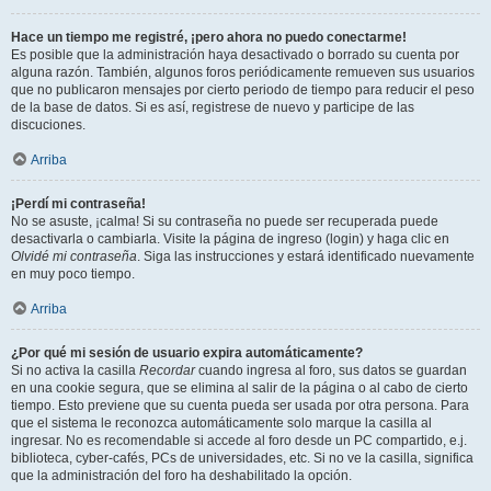
Hace un tiempo me registré, ¡pero ahora no puedo conectarme!
Es posible que la administración haya desactivado o borrado su cuenta por
alguna razón. También, algunos foros periódicamente remueven sus usuarios
que no publicaron mensajes por cierto periodo de tiempo para reducir el peso
de la base de datos. Si es así, registrese de nuevo y participe de las
discuciones.
Arriba
¡Perdí mi contraseña!
No se asuste, ¡calma! Si su contraseña no puede ser recuperada puede
desactivarla o cambiarla. Visite la página de ingreso (login) y haga clic en
Olvidé mi contraseña
. Siga las instrucciones y estará identificado nuevamente
en muy poco tiempo.
Arriba
¿Por qué mi sesión de usuario expira automáticamente?
Si no activa la casilla
Recordar
cuando ingresa al foro, sus datos se guardan
en una cookie segura, que se elimina al salir de la página o al cabo de cierto
tiempo. Esto previene que su cuenta pueda ser usada por otra persona. Para
que el sistema le reconozca automáticamente solo marque la casilla al
ingresar. No es recomendable si accede al foro desde un PC compartido, e.j.
biblioteca, cyber-cafés, PCs de universidades, etc. Si no ve la casilla, significa
que la administración del foro ha deshabilitado la opción.