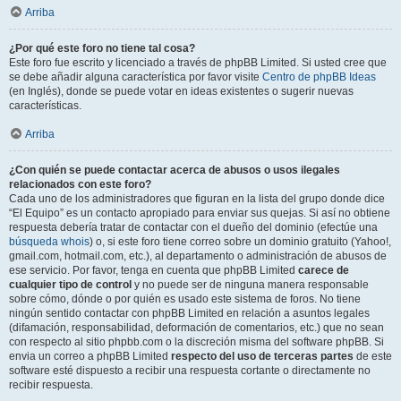
Arriba
¿Por qué este foro no tiene tal cosa?
Este foro fue escrito y licenciado a través de phpBB Limited. Si usted cree que
se debe añadir alguna característica por favor visite
Centro de phpBB Ideas
(en Inglés), donde se puede votar en ideas existentes o sugerir nuevas
características.
Arriba
¿Con quién se puede contactar acerca de abusos o usos ilegales
relacionados con este foro?
Cada uno de los administradores que figuran en la lista del grupo donde dice
“El Equipo” es un contacto apropiado para enviar sus quejas. Si así no obtiene
respuesta debería tratar de contactar con el dueño del dominio (efectúe una
búsqueda whois
) o, si este foro tiene correo sobre un dominio gratuito (Yahoo!,
gmail.com, hotmail.com, etc.), al departamento o administración de abusos de
ese servicio. Por favor, tenga en cuenta que phpBB Limited
carece de
cualquier tipo de control
y no puede ser de ninguna manera responsable
sobre cómo, dónde o por quién es usado este sistema de foros. No tiene
ningún sentido contactar con phpBB Limited en relación a asuntos legales
(difamación, responsabilidad, deformación de comentarios, etc.) que no sean
con respecto al sitio phpbb.com o la discreción misma del software phpBB. Si
envia un correo a phpBB Limited
respecto del uso de terceras partes
de este
software esté dispuesto a recibir una respuesta cortante o directamente no
recibir respuesta.