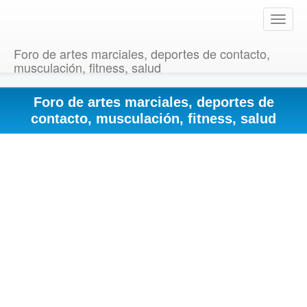
T
o
g
Foro de artes marciales, deportes de contacto,
g
musculación, fitness, salud
l
e
Foro de artes marciales, deportes de
n
a
contacto, musculación, fitness, salud
v
i
g
a
t
i
o
n