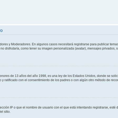
ro
adores y Moderadores. En algunos casos necesitará registrarse para publicar temas
no disfrutaría, como tener su imagen personalizada (avatar), mensajes privados, s
res de 13 años del año 1998, es una ley de los Estados Unidos, donde se solicita 
to y ratificado con el consentimiento de los padres o con algún otro método de rec
ección IP o que el nombre de usuario con el que está intentando registrarse, esté 
l sitio.