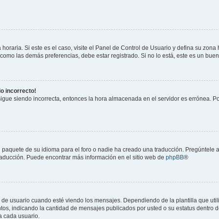
horaria. Si este es el caso, visite el Panel de Control de Usuario y defina su zona
 como las demás preferencias, debe estar registrado. Si no lo está, este es un bu
do incorrecto!
 sigue siendo incorrecta, entonces la hora almacenada en el servidor es errónea. P
 paquete de su idioma para el foro o nadie ha creado una traducción. Pregúntele a
 traducción. Puede encontrar más información en el sitio web de
phpBB
®
suario cuando esté viendo los mensajes. Dependiendo de la plantilla que utilice
ntos, indicando la cantidad de mensajes publicados por usted o su estatus dentro
a cada usuario.