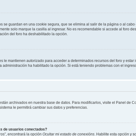
os se guardan en una cookie segura, que se elimina al salir de la página o al cab
ente solo marque la casilla al ingresar. No es recomendable si accede al foro des
tración del foro ha deshabilitado la opción.
les le mantienen autorizado para acceder a determinados recursos del foro y estar
 la administración ha habilitado la opción. Si está teniendo problemas con el ingres
 están archivados en nuestra base de datos. Para modificarlos, visite el Panel de 
 sistema le permitirá cambiar sus datos y preferencias.
as de usuarios conectados?
os”, encontrará la opción
Ocultar mi estado de conexións
. Habilite esta opción y 