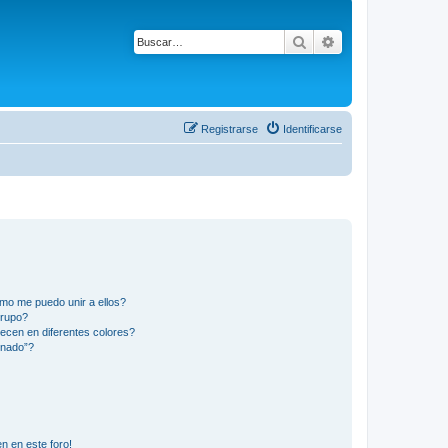
Buscar
Búsqueda avanza
Registrarse
Identificarse
mo me puedo unir a ellos?
Grupo?
ecen en diferentes colores?
inado”?
n en este foro!