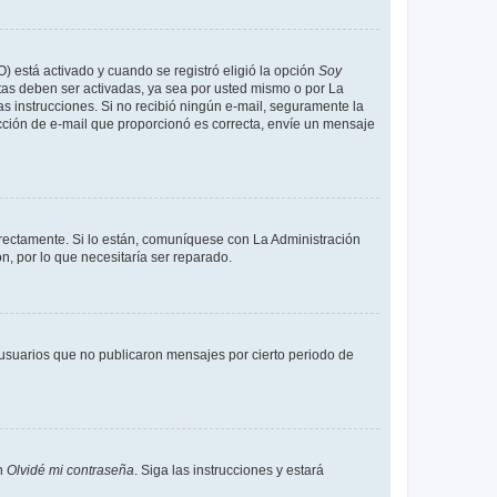
O) está activado y cuando se registró eligió la opción
Soy
tas deben ser activadas, ya sea por usted mismo o por La
 las instrucciones. Si no recibió ningún e-mail, seguramente la
rección de e-mail que proporcionó es correcta, envíe un mensaje
rrectamente. Si lo están, comuníquese con La Administración
n, por lo que necesitaría ser reparado.
usuarios que no publicaron mensajes por cierto periodo de
en
Olvidé mi contraseña
. Siga las instrucciones y estará