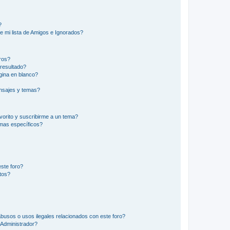
?
e mi lista de Amigos e Ignorados?
ros?
resultado?
ina en blanco?
nsajes y temas?
vorito y suscribirme a un tema?
emas específicos?
ste foro?
tos?
busos o usos ilegales relacionados con este foro?
Administrador?