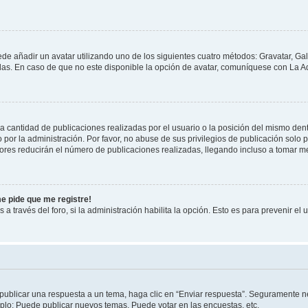
ede añadir un avatar utilizando uno de los siguientes cuatro métodos: Gravatar, Ga
s. En caso de que no este disponible la opción de avatar, comuníquese con La Ad
cantidad de publicaciones realizadas por el usuario o la posición del mismo dentr
r la administración. Por favor, no abuse de sus privilegios de publicación solo p
ores reducirán el número de publicaciones realizadas, llegando incluso a tomar me
me pide que me registre!
 a través del foro, si la administración habilita la opción. Esto es para prevenir e
publicar una respuesta a un tema, haga clic en “Enviar respuesta”. Seguramente ne
mplo: Puede publicar nuevos temas, Puede votar en las encuestas, etc.