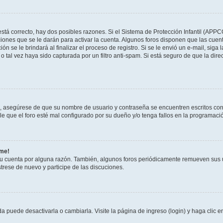
stá correcto, hay dos posibles razones. Si el Sistema de Protección Infantil (APPC
iones que se le darán para activar la cuenta. Algunos foros disponen que las cuen
ón se le brindará al finalizar el proceso de registro. Si se le envió un e-mail, siga
o tal vez haya sido capturada por un filtro anti-spam. Si está seguro de que la di
o, asegúrese de que su nombre de usuario y contraseña se encuentren escritos co
 que el foro esté mal configurado por su dueño y/o tenga fallos en la programació
rme!
su cuenta por alguna razón. También, algunos foros periódicamente remueven sus 
strese de nuevo y participe de las discuciones.
 puede desactivarla o cambiarla. Visite la página de ingreso (login) y haga clic 