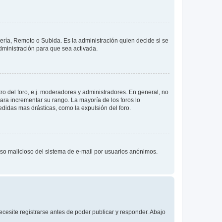
lería, Remoto o Subida. Es la administración quien decide si se
ministración para que sea activada.
o del foro, e.j. moderadores y administradores. En general, no
ara incrementar su rango. La mayoría de los foros lo
didas mas drásticas, como la expulsión del foro.
l uso malicioso del sistema de e-mail por usuarios anónimos.
cesite registrarse antes de poder publicar y responder. Abajo