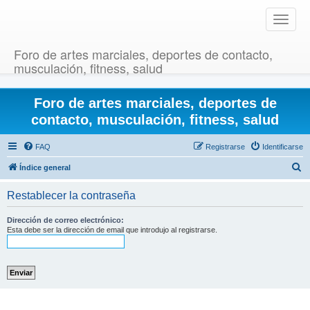
T
o
g
Foro de artes marciales, deportes de contacto,
g
musculación, fitness, salud
l
e
Foro de artes marciales, deportes de
n
a
contacto, musculación, fitness, salud
v
i
FAQ
Registrarse
Identificarse
g
B
Índice general
a
u
t
Restablecer la contraseña
i
s
o
c
Dirección de correo electrónico:
n
Esta debe ser la dirección de email que introdujo al registrarse.
a
r