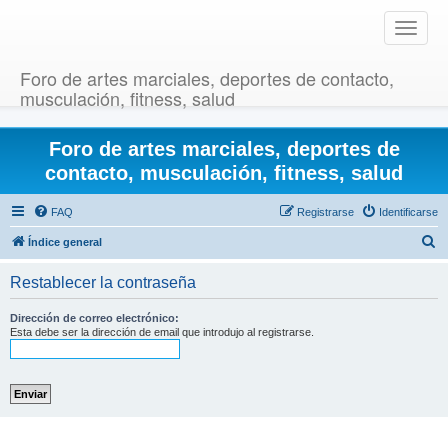
T
o
g
Foro de artes marciales, deportes de contacto,
g
musculación, fitness, salud
l
e
Foro de artes marciales, deportes de
n
a
contacto, musculación, fitness, salud
v
i
FAQ
Registrarse
Identificarse
g
B
Índice general
a
u
t
Restablecer la contraseña
i
s
o
c
Dirección de correo electrónico:
n
Esta debe ser la dirección de email que introdujo al registrarse.
a
r