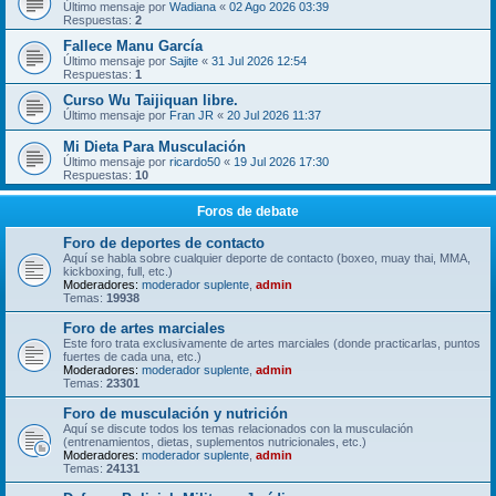
Último mensaje por
Wadiana
«
02 Ago 2026 03:39
Respuestas:
2
Fallece Manu García
Último mensaje por
Sajite
«
31 Jul 2026 12:54
Respuestas:
1
Curso Wu Taijiquan libre.
Último mensaje por
Fran JR
«
20 Jul 2026 11:37
Mi Dieta Para Musculación
Último mensaje por
ricardo50
«
19 Jul 2026 17:30
Respuestas:
10
Foros de debate
Foro de deportes de contacto
Aquí se habla sobre cualquier deporte de contacto (boxeo, muay thai, MMA,
kickboxing, full, etc.)
Moderadores:
moderador suplente
,
admin
Temas:
19938
Foro de artes marciales
Este foro trata exclusivamente de artes marciales (donde practicarlas, puntos
fuertes de cada una, etc.)
Moderadores:
moderador suplente
,
admin
Temas:
23301
Foro de musculación y nutrición
Aquí se discute todos los temas relacionados con la musculación
(entrenamientos, dietas, suplementos nutricionales, etc.)
Moderadores:
moderador suplente
,
admin
Temas:
24131