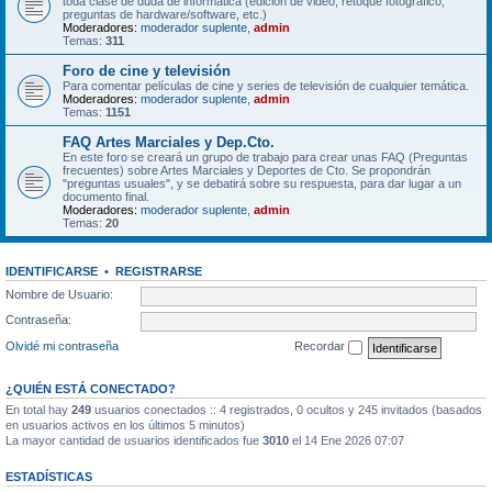
toda clase de duda de informática (edición de video, retoque fotográfico,
preguntas de hardware/software, etc.)
Moderadores:
moderador suplente
,
admin
Temas:
311
Foro de cine y televisión
Para comentar películas de cine y series de televisión de cualquier temática.
Moderadores:
moderador suplente
,
admin
Temas:
1151
FAQ Artes Marciales y Dep.Cto.
En este foro se creará un grupo de trabajo para crear unas FAQ (Preguntas
frecuentes) sobre Artes Marciales y Deportes de Cto. Se propondrán
"preguntas usuales", y se debatirá sobre su respuesta, para dar lugar a un
documento final.
Moderadores:
moderador suplente
,
admin
Temas:
20
IDENTIFICARSE
•
REGISTRARSE
Nombre de Usuario:
Contraseña:
Olvidé mi contraseña
Recordar
¿QUIÉN ESTÁ CONECTADO?
En total hay
249
usuarios conectados :: 4 registrados, 0 ocultos y 245 invitados (basados
en usuarios activos en los últimos 5 minutos)
La mayor cantidad de usuarios identificados fue
3010
el 14 Ene 2026 07:07
ESTADÍSTICAS