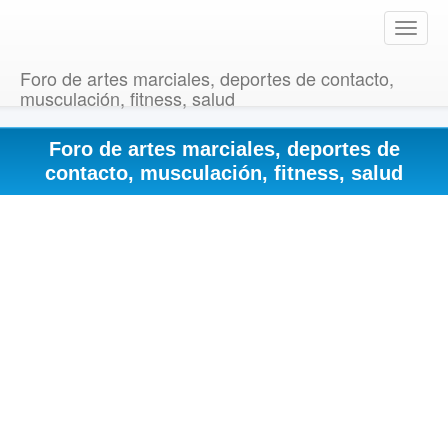
T
o
g
Foro de artes marciales, deportes de contacto,
g
musculación, fitness, salud
l
e
Foro de artes marciales, deportes de
n
a
contacto, musculación, fitness, salud
v
i
g
a
t
i
o
n