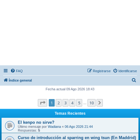
FAQ
Registrarse
Identificarse
B
Índice general
u
Fecha actual 09 Ago 2026 18:43
s
Página
1
de
10
1
2
3
4
5
10
Siguiente
c
…
a
Temas Recientes
r
El kenpo no sirve?
Último mensaje por
Wadiana
«
06 Ago 2026 21:44
Respuestas:
5
Curso de introducción al sparring en wing tsun (En Maddrid)