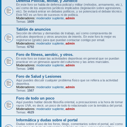
Defensa Policial, Militar, y Jurídico
En este foro se habla de defensa policial y militar (métodos, armamento, etc.),
así como de los aspectos jurídicos implicados (legislación sobre agresiones,
etc). Se evitará entrar en debates políticos, y se potenciará el debate técnico.
Este NO es un foro de sucesos ni de política.
Moderadores:
moderador suplente
,
admin
Temas:
1609
Tablón de anuncios
Sección de ofertas y demandas de trabajo, así como compraventa de
artículos deportivos y otros anuncios de interés. En este foro lo mejor es
registrarse (gratis) para que puedan contactar contigo por email.
Moderadores:
moderador suplente
,
admin
Temas:
6792
Foro de fitness, aerobic, y otros.
En este foro se tratan las actividades deportivas en general que se puedan
practicar en un gimnasio aparte del culturismo y las artes marciales.
Moderadores:
moderador suplente
,
admin
Temas:
1466
Foro de Salud y Lesiones
Aquí puedes discutir cualquier problema físico que se refiera a la actividad
deportiva.
Moderadores:
moderador suplente
,
admin
Temas:
1567
Foro de todo un poco
Aquí puedes hablar desde filosofía oriental, a precauciones a la hora de tomar
rayos UVA, es decir, un poco de todo lo relacionado con la temática del portal.
Moderadores:
moderador suplente
,
admin
Temas:
4629
Informática y dudas sobre el portal
Dudas sobre el uso de los foros, blogs, comentarios sobre el portal, así como