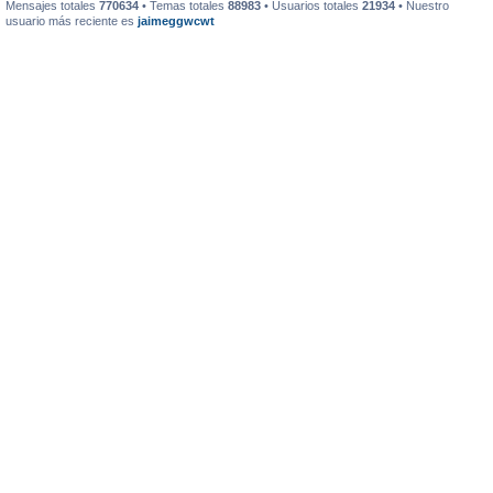
Mensajes totales
770634
• Temas totales
88983
• Usuarios totales
21934
• Nuestro
usuario más reciente es
jaimeggwcwt