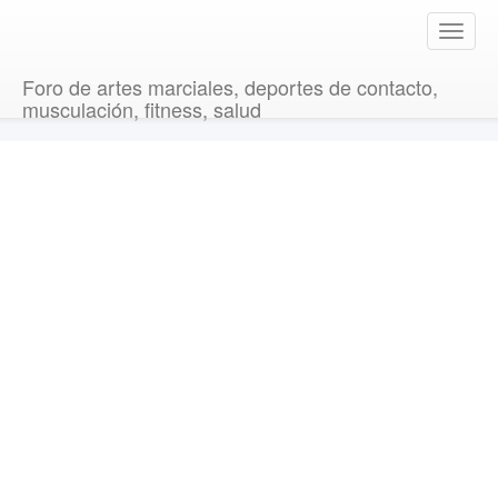
T
o
g
Foro de artes marciales, deportes de contacto,
g
musculación, fitness, salud
l
e
n
a
v
i
g
a
t
i
o
n