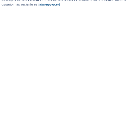
Mensajes totales
770634
• Temas totales
88983
• Usuarios totales
21934
• Nuestro
usuario más reciente es
jaimeggwcwt