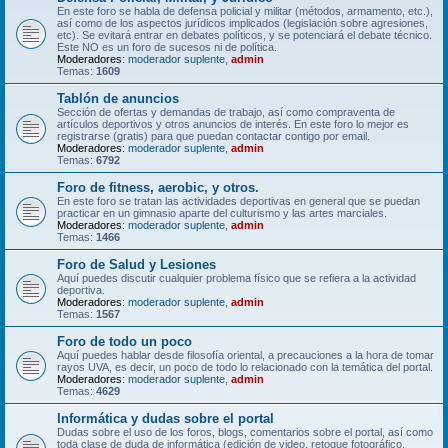
En este foro se habla de defensa policial y militar (métodos, armamento, etc.),
así como de los aspectos jurídicos implicados (legislación sobre agresiones,
etc). Se evitará entrar en debates políticos, y se potenciará el debate técnico.
Este NO es un foro de sucesos ni de política.
Moderadores:
moderador suplente
,
admin
Temas:
1609
Tablón de anuncios
Sección de ofertas y demandas de trabajo, así como compraventa de
artículos deportivos y otros anuncios de interés. En este foro lo mejor es
registrarse (gratis) para que puedan contactar contigo por email.
Moderadores:
moderador suplente
,
admin
Temas:
6792
Foro de fitness, aerobic, y otros.
En este foro se tratan las actividades deportivas en general que se puedan
practicar en un gimnasio aparte del culturismo y las artes marciales.
Moderadores:
moderador suplente
,
admin
Temas:
1466
Foro de Salud y Lesiones
Aquí puedes discutir cualquier problema físico que se refiera a la actividad
deportiva.
Moderadores:
moderador suplente
,
admin
Temas:
1567
Foro de todo un poco
Aquí puedes hablar desde filosofía oriental, a precauciones a la hora de tomar
rayos UVA, es decir, un poco de todo lo relacionado con la temática del portal.
Moderadores:
moderador suplente
,
admin
Temas:
4629
Informática y dudas sobre el portal
Dudas sobre el uso de los foros, blogs, comentarios sobre el portal, así como
toda clase de duda de informática (edición de video, retoque fotográfico,