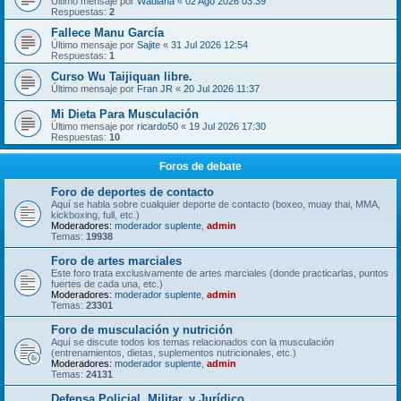
Último mensaje por
Wadiana
«
02 Ago 2026 03:39
Respuestas:
2
Fallece Manu García
Último mensaje por
Sajite
«
31 Jul 2026 12:54
Respuestas:
1
Curso Wu Taijiquan libre.
Último mensaje por
Fran JR
«
20 Jul 2026 11:37
Mi Dieta Para Musculación
Último mensaje por
ricardo50
«
19 Jul 2026 17:30
Respuestas:
10
Foros de debate
Foro de deportes de contacto
Aquí se habla sobre cualquier deporte de contacto (boxeo, muay thai, MMA,
kickboxing, full, etc.)
Moderadores:
moderador suplente
,
admin
Temas:
19938
Foro de artes marciales
Este foro trata exclusivamente de artes marciales (donde practicarlas, puntos
fuertes de cada una, etc.)
Moderadores:
moderador suplente
,
admin
Temas:
23301
Foro de musculación y nutrición
Aquí se discute todos los temas relacionados con la musculación
(entrenamientos, dietas, suplementos nutricionales, etc.)
Moderadores:
moderador suplente
,
admin
Temas:
24131
Defensa Policial, Militar, y Jurídico