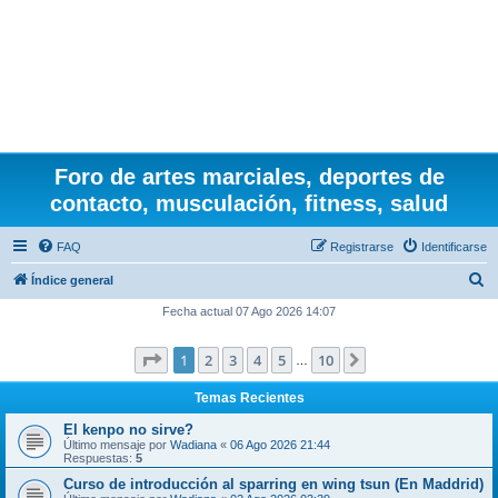
Foro de artes marciales, deportes de
contacto, musculación, fitness, salud
FAQ
Registrarse
Identificarse
B
Índice general
u
Fecha actual 07 Ago 2026 14:07
s
Página
1
de
10
1
2
3
4
5
10
Siguiente
c
…
a
Temas Recientes
r
El kenpo no sirve?
Último mensaje por
Wadiana
«
06 Ago 2026 21:44
Respuestas:
5
Curso de introducción al sparring en wing tsun (En Maddrid)