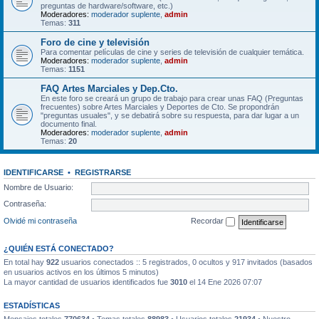
preguntas de hardware/software, etc.)
Moderadores:
moderador suplente
,
admin
Temas:
311
Foro de cine y televisión
Para comentar películas de cine y series de televisión de cualquier temática.
Moderadores:
moderador suplente
,
admin
Temas:
1151
FAQ Artes Marciales y Dep.Cto.
En este foro se creará un grupo de trabajo para crear unas FAQ (Preguntas
frecuentes) sobre Artes Marciales y Deportes de Cto. Se propondrán
"preguntas usuales", y se debatirá sobre su respuesta, para dar lugar a un
documento final.
Moderadores:
moderador suplente
,
admin
Temas:
20
IDENTIFICARSE
•
REGISTRARSE
Nombre de Usuario:
Contraseña:
Olvidé mi contraseña
Recordar
¿QUIÉN ESTÁ CONECTADO?
En total hay
922
usuarios conectados :: 5 registrados, 0 ocultos y 917 invitados (basados
en usuarios activos en los últimos 5 minutos)
La mayor cantidad de usuarios identificados fue
3010
el 14 Ene 2026 07:07
ESTADÍSTICAS