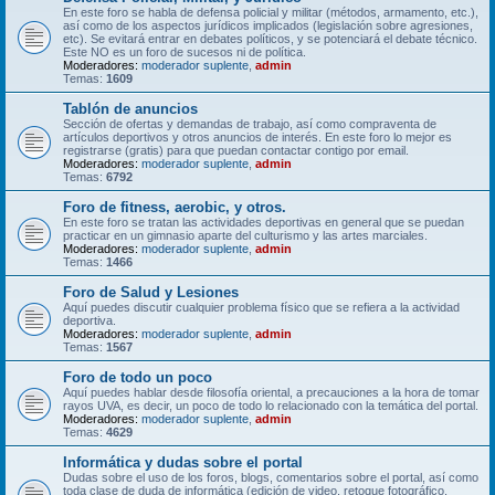
En este foro se habla de defensa policial y militar (métodos, armamento, etc.),
así como de los aspectos jurídicos implicados (legislación sobre agresiones,
etc). Se evitará entrar en debates políticos, y se potenciará el debate técnico.
Este NO es un foro de sucesos ni de política.
Moderadores:
moderador suplente
,
admin
Temas:
1609
Tablón de anuncios
Sección de ofertas y demandas de trabajo, así como compraventa de
artículos deportivos y otros anuncios de interés. En este foro lo mejor es
registrarse (gratis) para que puedan contactar contigo por email.
Moderadores:
moderador suplente
,
admin
Temas:
6792
Foro de fitness, aerobic, y otros.
En este foro se tratan las actividades deportivas en general que se puedan
practicar en un gimnasio aparte del culturismo y las artes marciales.
Moderadores:
moderador suplente
,
admin
Temas:
1466
Foro de Salud y Lesiones
Aquí puedes discutir cualquier problema físico que se refiera a la actividad
deportiva.
Moderadores:
moderador suplente
,
admin
Temas:
1567
Foro de todo un poco
Aquí puedes hablar desde filosofía oriental, a precauciones a la hora de tomar
rayos UVA, es decir, un poco de todo lo relacionado con la temática del portal.
Moderadores:
moderador suplente
,
admin
Temas:
4629
Informática y dudas sobre el portal
Dudas sobre el uso de los foros, blogs, comentarios sobre el portal, así como
toda clase de duda de informática (edición de video, retoque fotográfico,