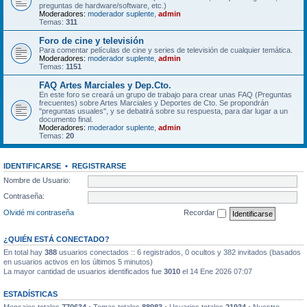
preguntas de hardware/software, etc.)
Moderadores:
moderador suplente
,
admin
Temas:
311
Foro de cine y televisión
Para comentar películas de cine y series de televisión de cualquier temática.
Moderadores:
moderador suplente
,
admin
Temas:
1151
FAQ Artes Marciales y Dep.Cto.
En este foro se creará un grupo de trabajo para crear unas FAQ (Preguntas
frecuentes) sobre Artes Marciales y Deportes de Cto. Se propondrán
"preguntas usuales", y se debatirá sobre su respuesta, para dar lugar a un
documento final.
Moderadores:
moderador suplente
,
admin
Temas:
20
IDENTIFICARSE
•
REGISTRARSE
Nombre de Usuario:
Contraseña:
Olvidé mi contraseña
Recordar
¿QUIÉN ESTÁ CONECTADO?
En total hay
388
usuarios conectados :: 6 registrados, 0 ocultos y 382 invitados (basados
en usuarios activos en los últimos 5 minutos)
La mayor cantidad de usuarios identificados fue
3010
el 14 Ene 2026 07:07
ESTADÍSTICAS