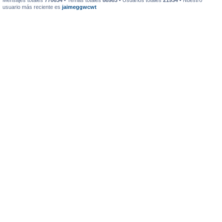
Mensajes totales
770634
• Temas totales
88983
• Usuarios totales
21934
• Nuestro
usuario más reciente es
jaimeggwcwt