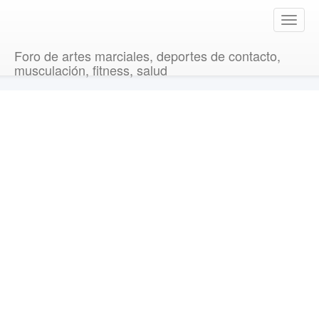
T
o
g
Foro de artes marciales, deportes de contacto,
g
musculación, fitness, salud
l
e
n
a
v
i
g
a
t
i
o
n