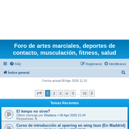
Foro de artes marciales, deportes de
contacto, musculación, fitness, salud
FAQ
Registrarse
Identificarse
B
Índice general
u
Fecha actual 08 Ago 2026 11:15
s
Página
1
de
10
1
2
3
4
5
10
Siguiente
c
…
a
Temas Recientes
r
El kenpo no sirve?
Último mensaje por
Wadiana
«
06 Ago 2026 21:44
Respuestas:
5
Curso de introducción al sparring en wing tsun (En Maddrid)