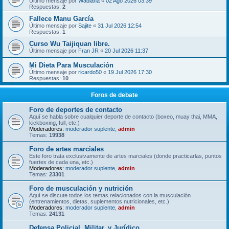
Último mensaje por
Wadiana
«
02 Ago 2026 03:39
Respuestas:
2
Fallece Manu García
Último mensaje por
Sajite
«
31 Jul 2026 12:54
Respuestas:
1
Curso Wu Taijiquan libre.
Último mensaje por
Fran JR
«
20 Jul 2026 11:37
Mi Dieta Para Musculación
Último mensaje por
ricardo50
«
19 Jul 2026 17:30
Respuestas:
10
Foros de debate
Foro de deportes de contacto
Aquí se habla sobre cualquier deporte de contacto (boxeo, muay thai, MMA,
kickboxing, full, etc.)
Moderadores:
moderador suplente
,
admin
Temas:
19938
Foro de artes marciales
Este foro trata exclusivamente de artes marciales (donde practicarlas, puntos
fuertes de cada una, etc.)
Moderadores:
moderador suplente
,
admin
Temas:
23301
Foro de musculación y nutrición
Aquí se discute todos los temas relacionados con la musculación
(entrenamientos, dietas, suplementos nutricionales, etc.)
Moderadores:
moderador suplente
,
admin
Temas:
24131
Defensa Policial, Militar, y Jurídico