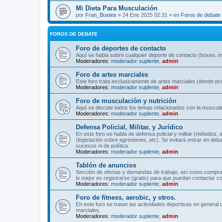
Mi Dieta Para Musculación
por
Fran_Bustes
» 24 Ene 2025 02:31 » en
Foros de debate
FOROS DE DEBATE
Foro de deportes de contacto
Aquí se habla sobre cualquier deporte de contacto (boxeo, mu
Moderadores:
moderador suplente
,
admin
Foro de artes marciales
Este foro trata exclusivamente de artes marciales (donde pra
Moderadores:
moderador suplente
,
admin
Foro de musculación y nutrición
Aquí se discute todos los temas relacionados con la musculac
Moderadores:
moderador suplente
,
admin
Defensa Policial, Militar, y Jurídico
En este foro se habla de defensa policial y militar (métodos,
(legislación sobre agresiones, etc). Se evitará entrar en deb
sucesos ni de política.
Moderadores:
moderador suplente
,
admin
Tablón de anuncios
Sección de ofertas y demandas de trabajo, así como comprave
lo mejor es registrarse (gratis) para que puedan contactar co
Moderadores:
moderador suplente
,
admin
Foro de fitness, aerobic, y otros.
En este foro se tratan las actividades deportivas en general 
marciales.
Moderadores:
moderador suplente
,
admin