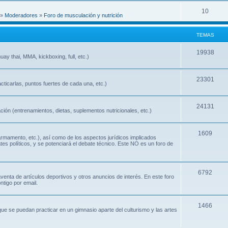
10
»
Moderadores
»
Foro de musculación y nutrición
TEMAS
19938
ay thai, MMA, kickboxing, full, etc.)
23301
cticarlas, puntos fuertes de cada una, etc.)
24131
ión (entrenamientos, dietas, suplementos nutricionales, etc.)
1609
 armamento, etc.), así como de los aspectos jurídicos implicados
ates políticos, y se potenciará el debate técnico. Este NO es un foro de
6792
nta de artículos deportivos y otros anuncios de interés. En este foro
ntigo por email.
1466
que se puedan practicar en un gimnasio aparte del culturismo y las artes