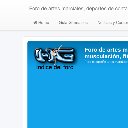
Foro de artes marciales, deportes de contac
Home
Guia Gimnasios
Noticias y Curso
Foro de artes m
musculación, fi
Foro de opinión artes marciales