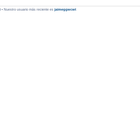
4
• Nuestro usuario más reciente es
jaimeggwcwt