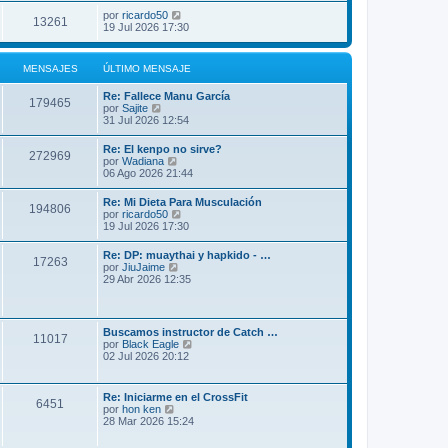
por
ricardo50
13261
19 Jul 2026 17:30
MENSAJES
ÚLTIMO MENSAJE
Re: Fallece Manu García
179465
V
por
Sajite
e
31 Jul 2026 12:54
r
ú
Re: El kenpo no sirve?
272969
l
V
por
Wadiana
t
e
06 Ago 2026 21:44
i
r
m
ú
Re: Mi Dieta Para Musculación
o
194806
l
V
por
ricardo50
m
t
e
19 Jul 2026 17:30
e
i
r
n
m
ú
s
Re: DP: muaythai y hapkido - …
o
17263
l
a
V
por
JiuJaime
m
t
j
e
29 Abr 2026 12:35
e
i
e
r
n
m
ú
s
o
l
a
m
t
j
Buscamos instructor de Catch …
e
11017
i
e
V
por
Black Eagle
n
m
e
02 Jul 2026 20:12
s
o
r
a
m
ú
j
e
l
e
Re: Iniciarme en el CrossFit
n
6451
t
V
por
hon ken
s
i
e
28 Mar 2026 15:24
a
m
r
j
o
ú
e