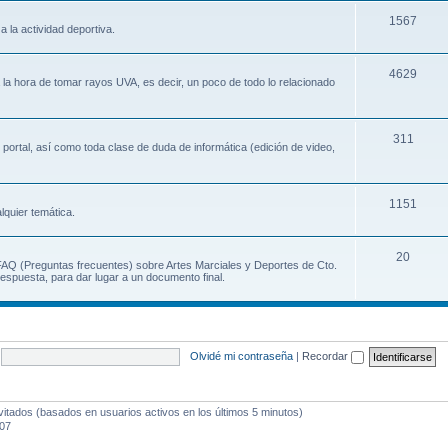
1567
a la actividad deportiva.
4629
a la hora de tomar rayos UVA, es decir, un poco de todo lo relacionado
311
 portal, así como toda clase de duda de informática (edición de video,
1151
lquier temática.
20
 FAQ (Preguntas frecuentes) sobre Artes Marciales y Deportes de Cto.
espuesta, para dar lugar a un documento final.
Olvidé mi contraseña
|
Recordar
vitados (basados en usuarios activos en los últimos 5 minutos)
:07