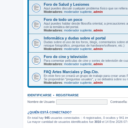
Foro de Salud y Lesiones
Aquí puedes discutir cualquier problema físico que se refiera 
Moderadores:
moderador suplente
,
admin
Foro de todo un poco
Aquí puedes hablar desde filosofía oriental, a precauciones 
con la temática del portal.
Moderadores:
moderador suplente
,
admin
Informática y dudas sobre el portal
Dudas sobre el uso de los foros, blogs, comentarios sobre el
retoque fotográfico, preguntas de hardware/software, etc.)
Moderadores:
moderador suplente
,
admin
Foro de cine y televisión
Para comentar películas de cine y series de televisión de cua
Moderadores:
moderador suplente
,
admin
FAQ Artes Marciales y Dep.Cto.
En este foro se creará un grupo de trabajo para crear unas
Se propondrán "preguntas usuales", y se debatirá sobre su r
Moderadores:
moderador suplente
,
admin
IDENTIFICARSE
•
REGISTRARSE
Nombre de Usuario:
Contraseña:
¿QUIÉN ESTÁ CONECTADO?
En total hay
945
usuarios conectados :: 4 registrados, 0 ocultos y 941 in
La mayor cantidad de usuarios identificados fue
3010
el 14 Ene 2026 07