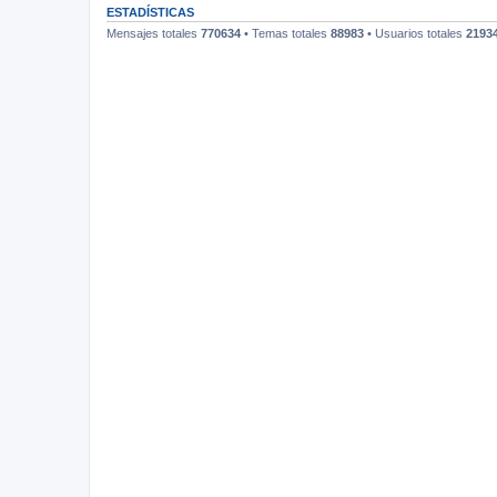
ESTADÍSTICAS
Mensajes totales
770634
• Temas totales
88983
• Usuarios totales
2193