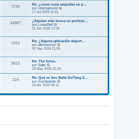
m
l
Re: ¿como curar ampollas en p…
e
7234
t
V
por
cinemainvent
n
i
e
17 Jul 2025 11:41
s
m
r
a
o
ú
j
¿Alguien más busca un profeso…
m
44967
l
e
V
por
LunasBelt
e
t
e
11 Jun 2026 13:34
n
i
r
s
m
ú
a
o
l
j
Re: ¿Alguna aplicación deport…
m
1922
t
e
V
por
aliemansoor
e
i
e
05 Sep 2024 21:59
n
m
r
s
o
ú
a
m
l
j
Re: The furius.
e
5653
t
e
V
por
Sajite
n
i
e
28 May 2026 22:29
s
m
r
a
o
ú
j
Re: Que es Soo Bahk Do/Tang S…
m
224
l
e
V
por
GuzSpartan
e
t
e
29 Abr 2010 09:11
n
i
r
s
m
ú
a
o
l
j
m
t
e
e
i
n
m
s
o
a
m
j
e
e
n
s
a
j
e