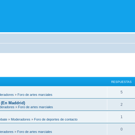
RESPUESTAS
5
eradores
»
Foro de artes marciales
 (En Maddrid)
2
deradores
»
Foro de artes marciales
1
ebate
»
Moderadores
»
Foro de deportes de contacto
0
eradores
»
Foro de artes marciales