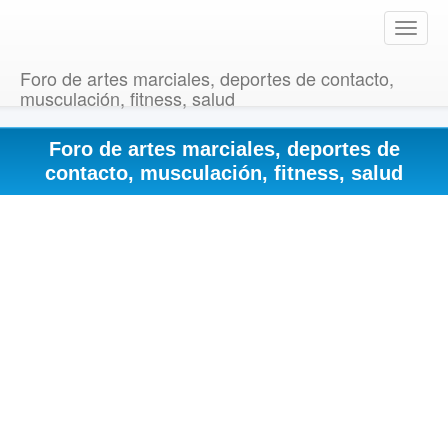
T
o
g
Foro de artes marciales, deportes de contacto,
g
musculación, fitness, salud
l
e
Foro de artes marciales, deportes de
n
a
contacto, musculación, fitness, salud
v
i
g
a
t
i
o
n