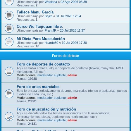
Último mensaje por
Wadiana
«
02 Ago 2026 03:39
Respuestas:
2
Fallece Manu García
Último mensaje por
Sajite
«
31 Jul 2026 12:54
Respuestas:
1
Curso Wu Taijiquan libre.
Último mensaje por
Fran JR
«
20 Jul 2026 11:37
Mi Dieta Para Musculación
Último mensaje por
ricardo50
«
19 Jul 2026 17:30
Respuestas:
10
Foros de debate
Foro de deportes de contacto
Aquí se habla sobre cualquier deporte de contacto (boxeo, muay thai, MMA,
kickboxing, full, etc.)
Moderadores:
moderador suplente
,
admin
Temas:
19938
Foro de artes marciales
Este foro trata exclusivamente de artes marciales (donde practicarlas, puntos
fuertes de cada una, etc.)
Moderadores:
moderador suplente
,
admin
Temas:
23301
Foro de musculación y nutrición
Aquí se discute todos los temas relacionados con la musculación
(entrenamientos, dietas, suplementos nutricionales, etc.)
Moderadores:
moderador suplente
,
admin
Temas:
24131