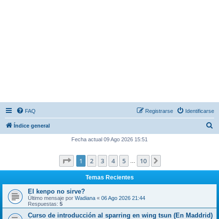
FAQ
Registrarse
Identificarse
B
Índice general
u
Fecha actual 09 Ago 2026 15:51
s
Página
1
de
10
1
2
3
4
5
10
Siguiente
c
…
a
Temas Recientes
r
El kenpo no sirve?
Último mensaje por
Wadiana
«
06 Ago 2026 21:44
Respuestas:
5
Curso de introducción al sparring en wing tsun (En Maddrid)