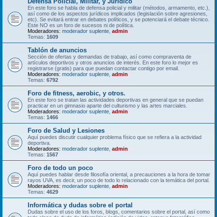
Defensa Policial, Militar, y Jurídico
En este foro se habla de defensa policial y militar (métodos, armamento, etc.),
así como de los aspectos jurídicos implicados (legislación sobre agresiones,
etc). Se evitará entrar en debates políticos, y se potenciará el debate técnico.
Este NO es un foro de sucesos ni de política.
Moderadores:
moderador suplente
,
admin
Temas:
1609
Tablón de anuncios
Sección de ofertas y demandas de trabajo, así como compraventa de
artículos deportivos y otros anuncios de interés. En este foro lo mejor es
registrarse (gratis) para que puedan contactar contigo por email.
Moderadores:
moderador suplente
,
admin
Temas:
6792
Foro de fitness, aerobic, y otros.
En este foro se tratan las actividades deportivas en general que se puedan
practicar en un gimnasio aparte del culturismo y las artes marciales.
Moderadores:
moderador suplente
,
admin
Temas:
1466
Foro de Salud y Lesiones
Aquí puedes discutir cualquier problema físico que se refiera a la actividad
deportiva.
Moderadores:
moderador suplente
,
admin
Temas:
1567
Foro de todo un poco
Aquí puedes hablar desde filosofía oriental, a precauciones a la hora de tomar
rayos UVA, es decir, un poco de todo lo relacionado con la temática del portal.
Moderadores:
moderador suplente
,
admin
Temas:
4629
Informática y dudas sobre el portal
Dudas sobre el uso de los foros, blogs, comentarios sobre el portal, así como