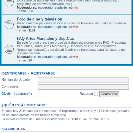
toda clase de duda de informática (edición de video, retoque fotográfico,
preguntas de hardware/software, etc.)
Moderadores:
moderador suplente
,
admin
Temas:
311
Foro de cine y televisión
Para comentar películas de cine y series de televisión de cualquier temática.
Moderadores:
moderador suplente
,
admin
Temas:
1151
FAQ Artes Marciales y Dep.Cto.
En este foro se creará un grupo de trabajo para crear unas FAQ (Preguntas
frecuentes) sobre Artes Marciales y Deportes de Cto. Se propondrán
"preguntas usuales", y se debatirá sobre su respuesta, para dar lugar a un
documento final.
Moderadores:
moderador suplente
,
admin
Temas:
20
IDENTIFICARSE
•
REGISTRARSE
Nombre de Usuario:
Contraseña:
Olvidé mi contraseña
Recordar
¿QUIÉN ESTÁ CONECTADO?
En total hay
219
usuarios conectados :: 5 registrados, 0 ocultos y 214 invitados (basados
en usuarios activos en los últimos 5 minutos)
La mayor cantidad de usuarios identificados fue
3010
el 14 Ene 2026 07:07
ESTADÍSTICAS