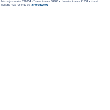
Mensajes totales
770634
• Temas totales
88983
• Usuarios totales
21934
• Nuestro
usuario más reciente es
jaimeggwcwt