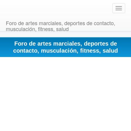
T
o
g
Foro de artes marciales, deportes de contacto,
g
musculación, fitness, salud
l
e
Foro de artes marciales, deportes de
n
a
contacto, musculación, fitness, salud
v
i
g
a
t
i
o
n