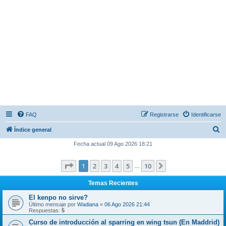
FAQ
Registrarse
Identificarse
B
Índice general
u
Fecha actual 09 Ago 2026 18:21
s
Página
1
de
10
1
2
3
4
5
10
Siguiente
c
…
a
Temas Recientes
r
El kenpo no sirve?
Último mensaje por
Wadiana
«
06 Ago 2026 21:44
Respuestas:
5
Curso de introducción al sparring en wing tsun (En Maddrid)