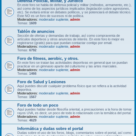
Defensa Policial, Militar, y Jurídico
En este foro se habla de defensa policial y militar (métodos, armamento, etc.),
así como de los aspectos jurídicos implicados (legislación sobre agresiones,
etc). Se evitará entrar en debates políticos, y se potenciará el debate técnico.
Este NO es un foro de sucesos ni de política.
Moderadores:
moderador suplente
,
admin
Temas:
1609
Tablón de anuncios
Sección de ofertas y demandas de trabajo, así como compraventa de
artículos deportivos y otros anuncios de interés. En este foro lo mejor es
registrarse (gratis) para que puedan contactar contigo por email.
Moderadores:
moderador suplente
,
admin
Temas:
6792
Foro de fitness, aerobic, y otros.
En este foro se tratan las actividades deportivas en general que se puedan
practicar en un gimnasio aparte del culturismo y las artes marciales.
Moderadores:
moderador suplente
,
admin
Temas:
1466
Foro de Salud y Lesiones
Aquí puedes discutir cualquier problema físico que se refiera a la actividad
deportiva.
Moderadores:
moderador suplente
,
admin
Temas:
1567
Foro de todo un poco
Aquí puedes hablar desde filosofía oriental, a precauciones a la hora de tomar
rayos UVA, es decir, un poco de todo lo relacionado con la temática del portal.
Moderadores:
moderador suplente
,
admin
Temas:
4629
Informática y dudas sobre el portal
Dudas sobre el uso de los foros, blogs, comentarios sobre el portal, así como