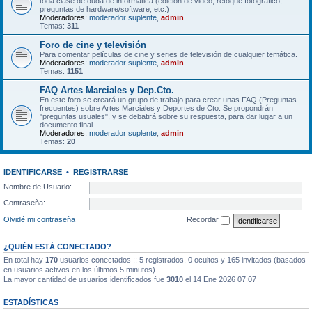
toda clase de duda de informática (edición de video, retoque fotográfico,
preguntas de hardware/software, etc.)
Moderadores:
moderador suplente
,
admin
Temas:
311
Foro de cine y televisión
Para comentar películas de cine y series de televisión de cualquier temática.
Moderadores:
moderador suplente
,
admin
Temas:
1151
FAQ Artes Marciales y Dep.Cto.
En este foro se creará un grupo de trabajo para crear unas FAQ (Preguntas
frecuentes) sobre Artes Marciales y Deportes de Cto. Se propondrán
"preguntas usuales", y se debatirá sobre su respuesta, para dar lugar a un
documento final.
Moderadores:
moderador suplente
,
admin
Temas:
20
IDENTIFICARSE
•
REGISTRARSE
Nombre de Usuario:
Contraseña:
Olvidé mi contraseña
Recordar
¿QUIÉN ESTÁ CONECTADO?
En total hay
170
usuarios conectados :: 5 registrados, 0 ocultos y 165 invitados (basados
en usuarios activos en los últimos 5 minutos)
La mayor cantidad de usuarios identificados fue
3010
el 14 Ene 2026 07:07
ESTADÍSTICAS