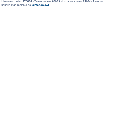
Mensajes totales
770634
• Temas totales
88983
• Usuarios totales
21934
• Nuestro
usuario más reciente es
jaimeggwcwt