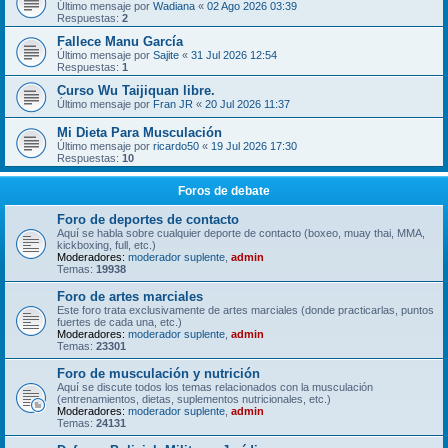
Último mensaje por
Wadiana
«
02 Ago 2026 03:39
Respuestas:
2
Fallece Manu García
Último mensaje por
Sajite
«
31 Jul 2026 12:54
Respuestas:
1
Curso Wu Taijiquan libre.
Último mensaje por
Fran JR
«
20 Jul 2026 11:37
Mi Dieta Para Musculación
Último mensaje por
ricardo50
«
19 Jul 2026 17:30
Respuestas:
10
Foros de debate
Foro de deportes de contacto
Aquí se habla sobre cualquier deporte de contacto (boxeo, muay thai, MMA,
kickboxing, full, etc.)
Moderadores:
moderador suplente
,
admin
Temas:
19938
Foro de artes marciales
Este foro trata exclusivamente de artes marciales (donde practicarlas, puntos
fuertes de cada una, etc.)
Moderadores:
moderador suplente
,
admin
Temas:
23301
Foro de musculación y nutrición
Aquí se discute todos los temas relacionados con la musculación
(entrenamientos, dietas, suplementos nutricionales, etc.)
Moderadores:
moderador suplente
,
admin
Temas:
24131