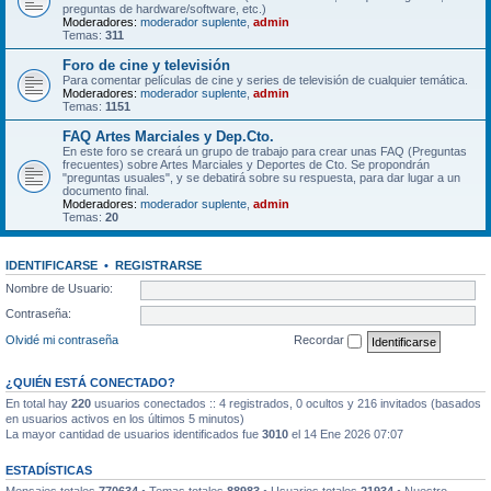
preguntas de hardware/software, etc.)
Moderadores:
moderador suplente
,
admin
Temas:
311
Foro de cine y televisión
Para comentar películas de cine y series de televisión de cualquier temática.
Moderadores:
moderador suplente
,
admin
Temas:
1151
FAQ Artes Marciales y Dep.Cto.
En este foro se creará un grupo de trabajo para crear unas FAQ (Preguntas
frecuentes) sobre Artes Marciales y Deportes de Cto. Se propondrán
"preguntas usuales", y se debatirá sobre su respuesta, para dar lugar a un
documento final.
Moderadores:
moderador suplente
,
admin
Temas:
20
IDENTIFICARSE
•
REGISTRARSE
Nombre de Usuario:
Contraseña:
Olvidé mi contraseña
Recordar
¿QUIÉN ESTÁ CONECTADO?
En total hay
220
usuarios conectados :: 4 registrados, 0 ocultos y 216 invitados (basados
en usuarios activos en los últimos 5 minutos)
La mayor cantidad de usuarios identificados fue
3010
el 14 Ene 2026 07:07
ESTADÍSTICAS