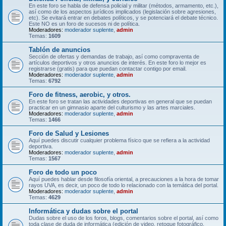
En este foro se habla de defensa policial y militar (métodos, armamento, etc.),
así como de los aspectos jurídicos implicados (legislación sobre agresiones,
etc). Se evitará entrar en debates políticos, y se potenciará el debate técnico.
Este NO es un foro de sucesos ni de política.
Moderadores:
moderador suplente
,
admin
Temas:
1609
Tablón de anuncios
Sección de ofertas y demandas de trabajo, así como compraventa de
artículos deportivos y otros anuncios de interés. En este foro lo mejor es
registrarse (gratis) para que puedan contactar contigo por email.
Moderadores:
moderador suplente
,
admin
Temas:
6792
Foro de fitness, aerobic, y otros.
En este foro se tratan las actividades deportivas en general que se puedan
practicar en un gimnasio aparte del culturismo y las artes marciales.
Moderadores:
moderador suplente
,
admin
Temas:
1466
Foro de Salud y Lesiones
Aquí puedes discutir cualquier problema físico que se refiera a la actividad
deportiva.
Moderadores:
moderador suplente
,
admin
Temas:
1567
Foro de todo un poco
Aquí puedes hablar desde filosofía oriental, a precauciones a la hora de tomar
rayos UVA, es decir, un poco de todo lo relacionado con la temática del portal.
Moderadores:
moderador suplente
,
admin
Temas:
4629
Informática y dudas sobre el portal
Dudas sobre el uso de los foros, blogs, comentarios sobre el portal, así como
toda clase de duda de informática (edición de video, retoque fotográfico,