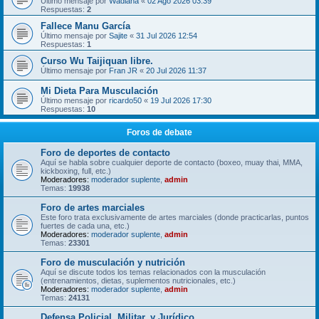
Último mensaje por
Wadiana
«
02 Ago 2026 03:39
Respuestas:
2
Fallece Manu García
Último mensaje por
Sajite
«
31 Jul 2026 12:54
Respuestas:
1
Curso Wu Taijiquan libre.
Último mensaje por
Fran JR
«
20 Jul 2026 11:37
Mi Dieta Para Musculación
Último mensaje por
ricardo50
«
19 Jul 2026 17:30
Respuestas:
10
Foros de debate
Foro de deportes de contacto
Aquí se habla sobre cualquier deporte de contacto (boxeo, muay thai, MMA,
kickboxing, full, etc.)
Moderadores:
moderador suplente
,
admin
Temas:
19938
Foro de artes marciales
Este foro trata exclusivamente de artes marciales (donde practicarlas, puntos
fuertes de cada una, etc.)
Moderadores:
moderador suplente
,
admin
Temas:
23301
Foro de musculación y nutrición
Aquí se discute todos los temas relacionados con la musculación
(entrenamientos, dietas, suplementos nutricionales, etc.)
Moderadores:
moderador suplente
,
admin
Temas:
24131
Defensa Policial, Militar, y Jurídico