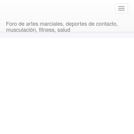
T
o
g
Foro de artes marciales, deportes de contacto,
g
musculación, fitness, salud
l
e
n
a
v
i
g
a
t
i
o
n