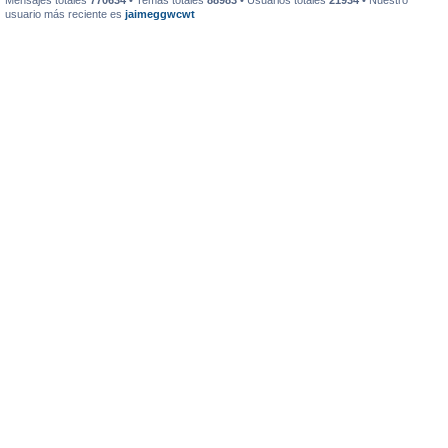
Mensajes totales
770634
• Temas totales
88983
• Usuarios totales
21934
• Nuestro
usuario más reciente es
jaimeggwcwt