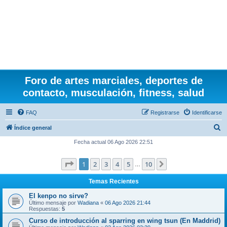
Foro de artes marciales, deportes de
contacto, musculación, fitness, salud
FAQ
Registrarse
Identificarse
B
Índice general
u
Fecha actual 06 Ago 2026 22:51
s
Página
1
de
10
1
2
3
4
5
10
Siguiente
c
…
a
Temas Recientes
r
El kenpo no sirve?
Último mensaje por
Wadiana
«
06 Ago 2026 21:44
Respuestas:
5
Curso de introducción al sparring en wing tsun (En Maddrid)