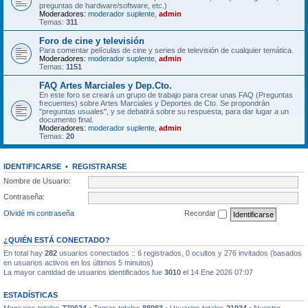
preguntas de hardware/software, etc.)
Moderadores:
moderador suplente
,
admin
Temas:
311
Foro de cine y televisión
Para comentar películas de cine y series de televisión de cualquier temática.
Moderadores:
moderador suplente
,
admin
Temas:
1151
FAQ Artes Marciales y Dep.Cto.
En este foro se creará un grupo de trabajo para crear unas FAQ (Preguntas
frecuentes) sobre Artes Marciales y Deportes de Cto. Se propondrán
"preguntas usuales", y se debatirá sobre su respuesta, para dar lugar a un
documento final.
Moderadores:
moderador suplente
,
admin
Temas:
20
IDENTIFICARSE
•
REGISTRARSE
Nombre de Usuario:
Contraseña:
Olvidé mi contraseña
Recordar
¿QUIÉN ESTÁ CONECTADO?
En total hay
282
usuarios conectados :: 6 registrados, 0 ocultos y 276 invitados (basados
en usuarios activos en los últimos 5 minutos)
La mayor cantidad de usuarios identificados fue
3010
el 14 Ene 2026 07:07
ESTADÍSTICAS