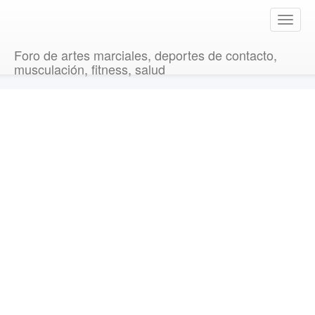
T
o
g
Foro de artes marciales, deportes de contacto,
g
musculación, fitness, salud
l
e
n
a
v
i
g
a
t
i
o
n