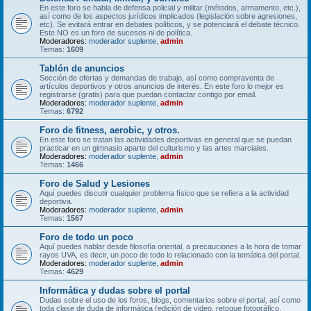
En este foro se habla de defensa policial y militar (métodos, armamento, etc.),
así como de los aspectos jurídicos implicados (legislación sobre agresiones,
etc). Se evitará entrar en debates políticos, y se potenciará el debate técnico.
Este NO es un foro de sucesos ni de política.
Moderadores:
moderador suplente
,
admin
Temas:
1609
Tablón de anuncios
Sección de ofertas y demandas de trabajo, así como compraventa de
artículos deportivos y otros anuncios de interés. En este foro lo mejor es
registrarse (gratis) para que puedan contactar contigo por email.
Moderadores:
moderador suplente
,
admin
Temas:
6792
Foro de fitness, aerobic, y otros.
En este foro se tratan las actividades deportivas en general que se puedan
practicar en un gimnasio aparte del culturismo y las artes marciales.
Moderadores:
moderador suplente
,
admin
Temas:
1466
Foro de Salud y Lesiones
Aquí puedes discutir cualquier problema físico que se refiera a la actividad
deportiva.
Moderadores:
moderador suplente
,
admin
Temas:
1567
Foro de todo un poco
Aquí puedes hablar desde filosofía oriental, a precauciones a la hora de tomar
rayos UVA, es decir, un poco de todo lo relacionado con la temática del portal.
Moderadores:
moderador suplente
,
admin
Temas:
4629
Informática y dudas sobre el portal
Dudas sobre el uso de los foros, blogs, comentarios sobre el portal, así como
toda clase de duda de informática (edición de video, retoque fotográfico,