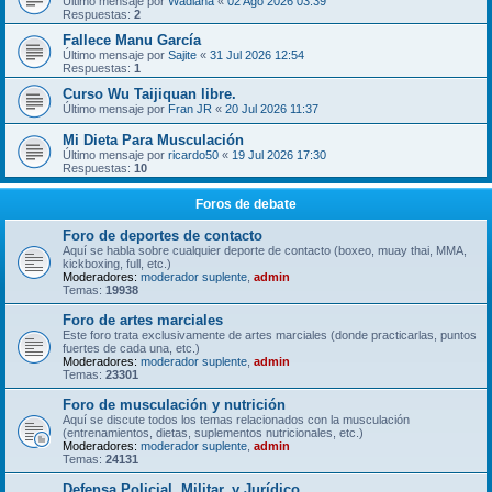
Último mensaje por
Wadiana
«
02 Ago 2026 03:39
Respuestas:
2
Fallece Manu García
Último mensaje por
Sajite
«
31 Jul 2026 12:54
Respuestas:
1
Curso Wu Taijiquan libre.
Último mensaje por
Fran JR
«
20 Jul 2026 11:37
Mi Dieta Para Musculación
Último mensaje por
ricardo50
«
19 Jul 2026 17:30
Respuestas:
10
Foros de debate
Foro de deportes de contacto
Aquí se habla sobre cualquier deporte de contacto (boxeo, muay thai, MMA,
kickboxing, full, etc.)
Moderadores:
moderador suplente
,
admin
Temas:
19938
Foro de artes marciales
Este foro trata exclusivamente de artes marciales (donde practicarlas, puntos
fuertes de cada una, etc.)
Moderadores:
moderador suplente
,
admin
Temas:
23301
Foro de musculación y nutrición
Aquí se discute todos los temas relacionados con la musculación
(entrenamientos, dietas, suplementos nutricionales, etc.)
Moderadores:
moderador suplente
,
admin
Temas:
24131
Defensa Policial, Militar, y Jurídico