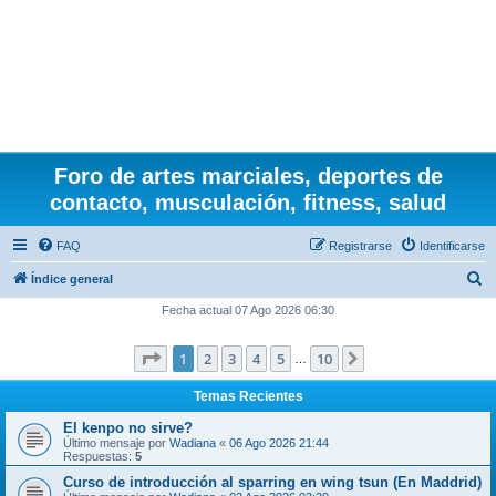
Foro de artes marciales, deportes de
contacto, musculación, fitness, salud
FAQ
Registrarse
Identificarse
B
Índice general
u
Fecha actual 07 Ago 2026 06:30
s
Página
1
de
10
1
2
3
4
5
10
Siguiente
c
…
a
Temas Recientes
r
El kenpo no sirve?
Último mensaje por
Wadiana
«
06 Ago 2026 21:44
Respuestas:
5
Curso de introducción al sparring en wing tsun (En Maddrid)