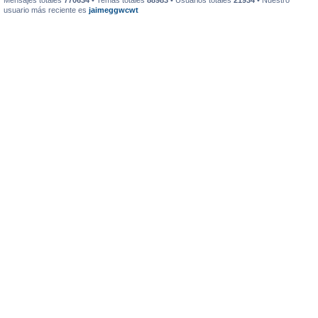
Mensajes totales
770634
• Temas totales
88983
• Usuarios totales
21934
• Nuestro
usuario más reciente es
jaimeggwcwt