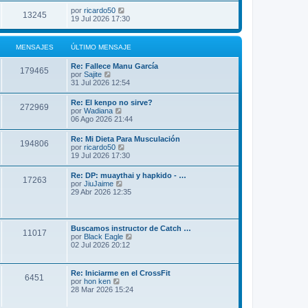
por
ricardo50
13245
19 Jul 2026 17:30
MENSAJES
ÚLTIMO MENSAJE
Re: Fallece Manu García
179465
V
por
Sajite
e
31 Jul 2026 12:54
r
ú
Re: El kenpo no sirve?
272969
l
V
por
Wadiana
t
e
06 Ago 2026 21:44
i
r
m
ú
Re: Mi Dieta Para Musculación
o
194806
l
V
por
ricardo50
m
t
e
19 Jul 2026 17:30
e
i
r
n
m
ú
s
Re: DP: muaythai y hapkido - …
o
17263
l
a
V
por
JiuJaime
m
t
j
e
29 Abr 2026 12:35
e
i
e
r
n
m
ú
s
o
l
a
m
t
j
Buscamos instructor de Catch …
e
11017
i
e
V
por
Black Eagle
n
m
e
02 Jul 2026 20:12
s
o
r
a
m
ú
j
e
l
e
Re: Iniciarme en el CrossFit
n
6451
t
V
por
hon ken
s
i
e
28 Mar 2026 15:24
a
m
r
j
o
ú
e