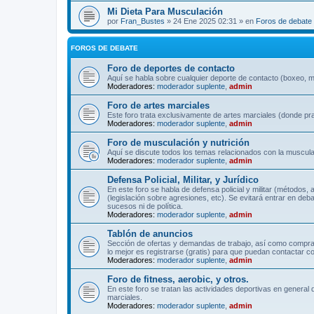
Mi Dieta Para Musculación
por
Fran_Bustes
» 24 Ene 2025 02:31 » en
Foros de debate
FOROS DE DEBATE
Foro de deportes de contacto
Aquí se habla sobre cualquier deporte de contacto (boxeo, mu
Moderadores:
moderador suplente
,
admin
Foro de artes marciales
Este foro trata exclusivamente de artes marciales (donde pra
Moderadores:
moderador suplente
,
admin
Foro de musculación y nutrición
Aquí se discute todos los temas relacionados con la musculac
Moderadores:
moderador suplente
,
admin
Defensa Policial, Militar, y Jurídico
En este foro se habla de defensa policial y militar (métodos,
(legislación sobre agresiones, etc). Se evitará entrar en deb
sucesos ni de política.
Moderadores:
moderador suplente
,
admin
Tablón de anuncios
Sección de ofertas y demandas de trabajo, así como comprave
lo mejor es registrarse (gratis) para que puedan contactar co
Moderadores:
moderador suplente
,
admin
Foro de fitness, aerobic, y otros.
En este foro se tratan las actividades deportivas en general 
marciales.
Moderadores:
moderador suplente
,
admin