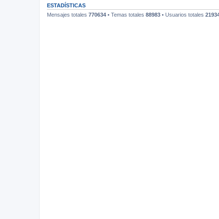
ESTADÍSTICAS
Mensajes totales
770634
• Temas totales
88983
• Usuarios totales
2193