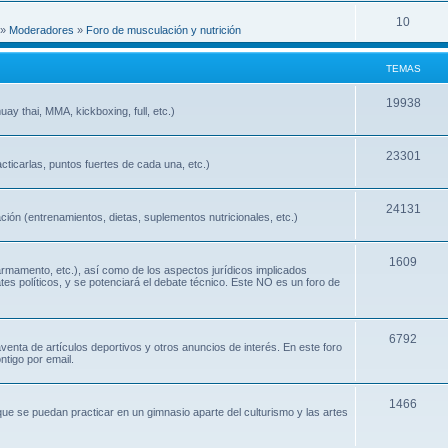
10
»
Moderadores
»
Foro de musculación y nutrición
TEMAS
19938
ay thai, MMA, kickboxing, full, etc.)
23301
cticarlas, puntos fuertes de cada una, etc.)
24131
ión (entrenamientos, dietas, suplementos nutricionales, etc.)
1609
 armamento, etc.), así como de los aspectos jurídicos implicados
ates políticos, y se potenciará el debate técnico. Este NO es un foro de
6792
nta de artículos deportivos y otros anuncios de interés. En este foro
ntigo por email.
1466
que se puedan practicar en un gimnasio aparte del culturismo y las artes