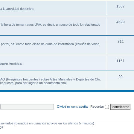
1567
a la actividad deportiva.
4629
a la hora de tomar rayos UVA, es decir, un poco de todo lo relacionado
311
 portal, así como toda clase de duda de informática (edición de video,
1151
lquier temática.
20
 FAQ (Preguntas frecuentes) sobre Artes Marciales y Deportes de Cto.
espuesta, para dar lugar a un documento final.
Olvidé mi contraseña
|
Recordar
 invitados (basados en usuarios activos en los últimos 5 minutos)
:07