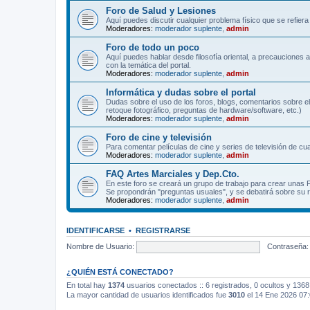
Foro de Salud y Lesiones
Aquí puedes discutir cualquier problema físico que se refiera 
Moderadores:
moderador suplente
,
admin
Foro de todo un poco
Aquí puedes hablar desde filosofía oriental, a precauciones 
con la temática del portal.
Moderadores:
moderador suplente
,
admin
Informática y dudas sobre el portal
Dudas sobre el uso de los foros, blogs, comentarios sobre el
retoque fotográfico, preguntas de hardware/software, etc.)
Moderadores:
moderador suplente
,
admin
Foro de cine y televisión
Para comentar películas de cine y series de televisión de cua
Moderadores:
moderador suplente
,
admin
FAQ Artes Marciales y Dep.Cto.
En este foro se creará un grupo de trabajo para crear unas
Se propondrán "preguntas usuales", y se debatirá sobre su r
Moderadores:
moderador suplente
,
admin
IDENTIFICARSE
•
REGISTRARSE
Nombre de Usuario:
Contraseña:
¿QUIÉN ESTÁ CONECTADO?
En total hay
1374
usuarios conectados :: 6 registrados, 0 ocultos y 1368
La mayor cantidad de usuarios identificados fue
3010
el 14 Ene 2026 07