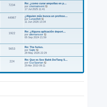
m
l
Re: ¿como curar ampollas en p…
e
7234
t
V
por
cinemainvent
n
i
e
17 Jul 2025 11:41
s
m
r
a
o
ú
j
¿Alguien más busca un profeso…
m
44967
l
e
V
por
LunasBelt
e
t
e
11 Jun 2026 13:34
n
i
r
s
m
ú
a
o
l
j
Re: ¿Alguna aplicación deport…
m
1922
t
e
V
por
aliemansoor
e
i
e
05 Sep 2024 21:59
n
m
r
s
o
ú
a
m
l
j
Re: The furius.
e
5653
t
e
V
por
Sajite
n
i
e
28 May 2026 22:29
s
m
r
a
o
ú
j
Re: Que es Soo Bahk Do/Tang S…
m
224
l
e
V
por
GuzSpartan
e
t
e
29 Abr 2010 09:11
n
i
r
s
m
ú
a
o
l
j
m
t
e
e
i
n
m
s
o
a
m
j
e
e
n
s
a
j
e