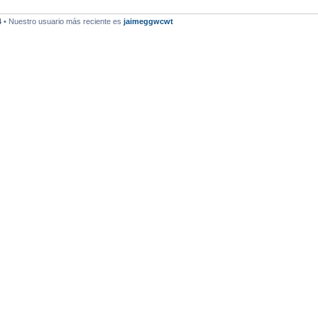
4
• Nuestro usuario más reciente es
jaimeggwcwt