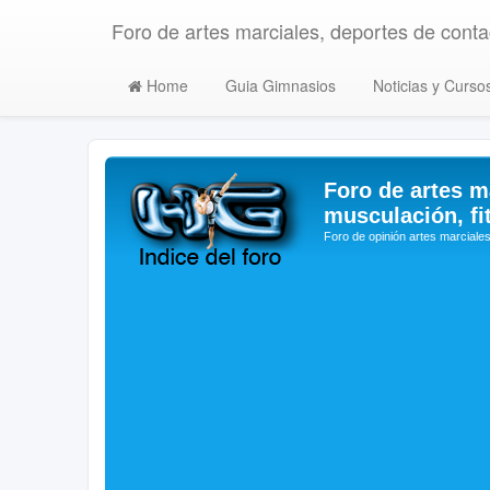
Foro de artes marciales, deportes de contac
Home
Guia Gimnasios
Noticias y Curso
Foro de artes m
musculación, fi
Foro de opinión artes marciales