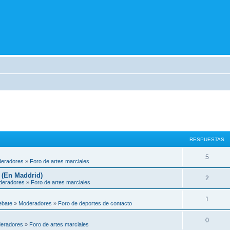
RESPUESTAS
5
eradores
»
Foro de artes marciales
 (En Maddrid)
2
deradores
»
Foro de artes marciales
1
ebate
»
Moderadores
»
Foro de deportes de contacto
0
eradores
»
Foro de artes marciales