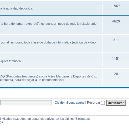
1567
a la actividad deportiva.
4629
a la hora de tomar rayos UVA, es decir, un poco de todo lo relacionado
311
 portal, así como toda clase de duda de informática (edición de video,
1151
lquier temática.
20
 FAQ (Preguntas frecuentes) sobre Artes Marciales y Deportes de Cto.
espuesta, para dar lugar a un documento final.
Olvidé mi contraseña
|
Recordar
invitados (basados en usuarios activos en los últimos 5 minutos)
:07