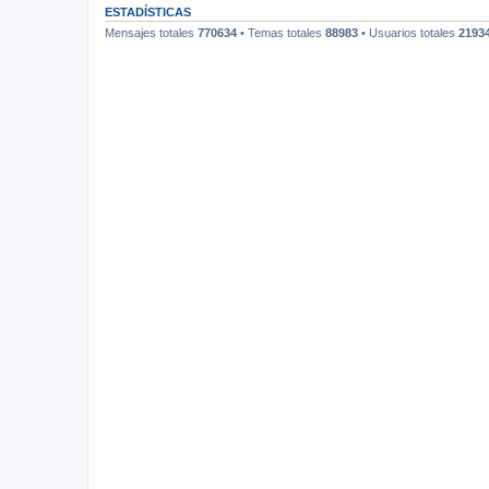
ESTADÍSTICAS
Mensajes totales
770634
• Temas totales
88983
• Usuarios totales
2193