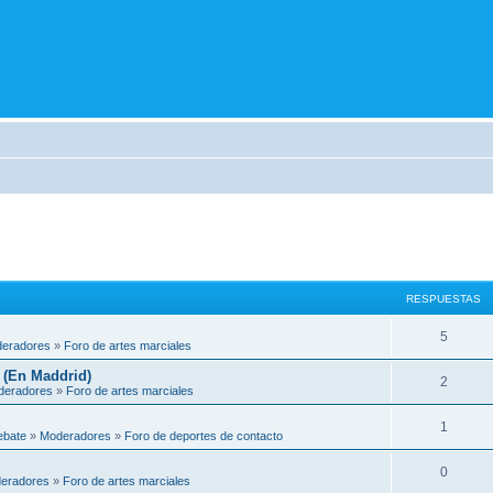
RESPUESTAS
5
eradores
»
Foro de artes marciales
 (En Maddrid)
2
deradores
»
Foro de artes marciales
1
ebate
»
Moderadores
»
Foro de deportes de contacto
0
eradores
»
Foro de artes marciales