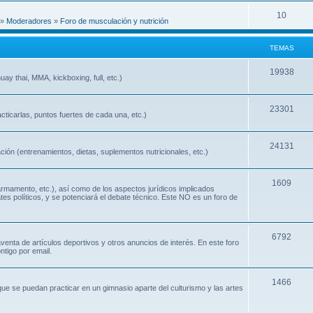
10
»
Moderadores
»
Foro de musculación y nutrición
TEMAS
19938
ay thai, MMA, kickboxing, full, etc.)
23301
cticarlas, puntos fuertes de cada una, etc.)
24131
ión (entrenamientos, dietas, suplementos nutricionales, etc.)
1609
 armamento, etc.), así como de los aspectos jurídicos implicados
ates políticos, y se potenciará el debate técnico. Este NO es un foro de
6792
nta de artículos deportivos y otros anuncios de interés. En este foro
ntigo por email.
1466
que se puedan practicar en un gimnasio aparte del culturismo y las artes