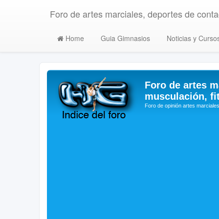
Foro de artes marciales, deportes de contac
Home
Guia Gimnasios
Noticias y Curso
Foro de artes m
musculación, fi
Foro de opinión artes marciales