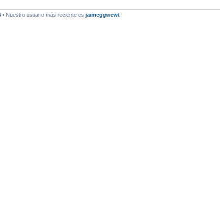
4
• Nuestro usuario más reciente es
jaimeggwcwt