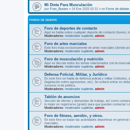
Mi Dieta Para Musculación
por
Fran_Bustes
» 24 Ene 2025 02:31 » en
Foros de debate
FOROS DE DEBATE
Foro de deportes de contacto
Aquí se habla sobre cualquier deporte de contacto (boxeo, mu
Moderadores:
moderador suplente
,
admin
Foro de artes marciales
Este foro trata exclusivamente de artes marciales (donde pra
Moderadores:
moderador suplente
,
admin
Foro de musculación y nutrición
Aquí se discute todos los temas relacionados con la musculac
Moderadores:
moderador suplente
,
admin
Defensa Policial, Militar, y Jurídico
En este foro se habla de defensa policial y militar (métodos,
(legislación sobre agresiones, etc). Se evitará entrar en deb
sucesos ni de política.
Moderadores:
moderador suplente
,
admin
Tablón de anuncios
Sección de ofertas y demandas de trabajo, así como comprave
lo mejor es registrarse (gratis) para que puedan contactar co
Moderadores:
moderador suplente
,
admin
Foro de fitness, aerobic, y otros.
En este foro se tratan las actividades deportivas en general 
marciales.
Moderadores:
moderador suplente
,
admin