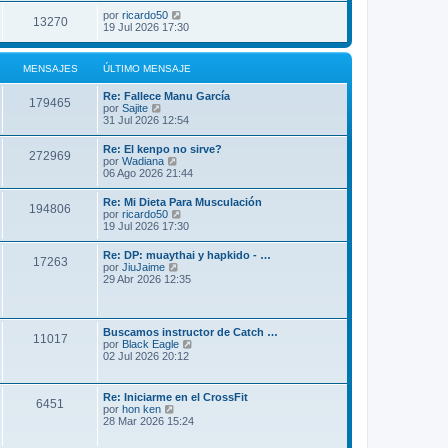
por
ricardo50
13270
19 Jul 2026 17:30
MENSAJES
ÚLTIMO MENSAJE
Re: Fallece Manu García
179465
V
por
Sajite
e
31 Jul 2026 12:54
r
ú
Re: El kenpo no sirve?
272969
l
V
por
Wadiana
t
e
06 Ago 2026 21:44
i
r
m
ú
Re: Mi Dieta Para Musculación
o
194806
l
V
por
ricardo50
m
t
e
19 Jul 2026 17:30
e
i
r
n
m
ú
s
Re: DP: muaythai y hapkido - …
o
17263
l
a
V
por
JiuJaime
m
t
j
e
29 Abr 2026 12:35
e
i
e
r
n
m
ú
s
o
l
a
m
t
j
Buscamos instructor de Catch …
e
11017
i
e
V
por
Black Eagle
n
m
e
02 Jul 2026 20:12
s
o
r
a
m
ú
j
e
l
e
Re: Iniciarme en el CrossFit
n
6451
t
V
por
hon ken
s
i
e
28 Mar 2026 15:24
a
m
r
j
o
ú
e