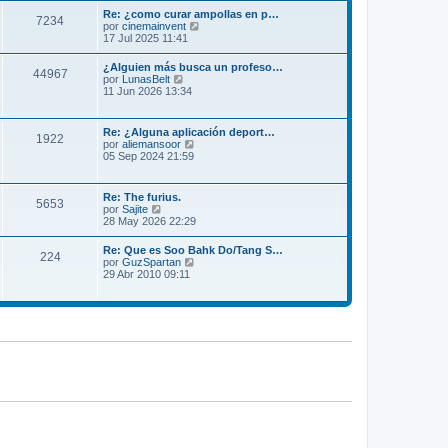
m
l
Re: ¿como curar ampollas en p…
e
7234
t
V
por
cinemainvent
n
i
e
17 Jul 2025 11:41
s
m
r
a
o
ú
j
¿Alguien más busca un profeso…
m
44967
l
e
V
por
LunasBelt
e
t
e
11 Jun 2026 13:34
n
i
r
s
m
ú
a
o
l
j
Re: ¿Alguna aplicación deport…
m
1922
t
e
V
por
aliemansoor
e
i
e
05 Sep 2024 21:59
n
m
r
s
o
ú
a
m
l
j
Re: The furius.
e
5653
t
e
V
por
Sajite
n
i
e
28 May 2026 22:29
s
m
r
a
o
ú
j
Re: Que es Soo Bahk Do/Tang S…
m
224
l
e
V
por
GuzSpartan
e
t
e
29 Abr 2010 09:11
n
i
r
s
m
ú
a
o
l
j
m
t
e
e
i
n
m
s
o
a
m
j
e
e
n
s
a
j
e