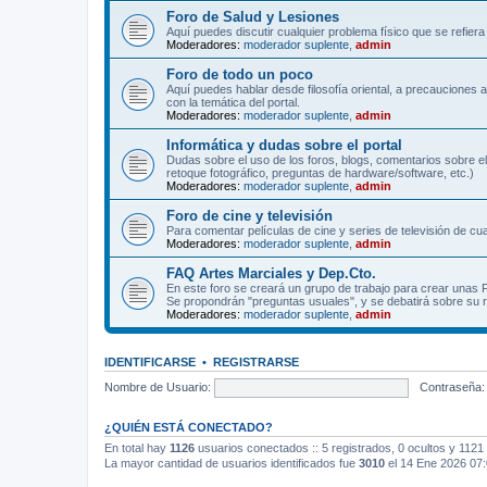
Foro de Salud y Lesiones
Aquí puedes discutir cualquier problema físico que se refiera 
Moderadores:
moderador suplente
,
admin
Foro de todo un poco
Aquí puedes hablar desde filosofía oriental, a precauciones 
con la temática del portal.
Moderadores:
moderador suplente
,
admin
Informática y dudas sobre el portal
Dudas sobre el uso de los foros, blogs, comentarios sobre el
retoque fotográfico, preguntas de hardware/software, etc.)
Moderadores:
moderador suplente
,
admin
Foro de cine y televisión
Para comentar películas de cine y series de televisión de cua
Moderadores:
moderador suplente
,
admin
FAQ Artes Marciales y Dep.Cto.
En este foro se creará un grupo de trabajo para crear unas
Se propondrán "preguntas usuales", y se debatirá sobre su r
Moderadores:
moderador suplente
,
admin
IDENTIFICARSE
•
REGISTRARSE
Nombre de Usuario:
Contraseña:
¿QUIÉN ESTÁ CONECTADO?
En total hay
1126
usuarios conectados :: 5 registrados, 0 ocultos y 1121 
La mayor cantidad de usuarios identificados fue
3010
el 14 Ene 2026 07