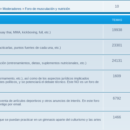
10
»
Moderadores
»
Foro de musculación y nutrición
TEMAS
19938
ay thai, MMA, kickboxing, full, etc.)
23301
cticarlas, puntos fuertes de cada una, etc.)
24131
ión (entrenamientos, dietas, suplementos nutricionales, etc.)
1609
 armamento, etc.), así como de los aspectos jurídicos implicados
ates políticos, y se potenciará el debate técnico. Este NO es un foro de
6792
nta de artículos deportivos y otros anuncios de interés. En este foro
ntigo por email.
1466
que se puedan practicar en un gimnasio aparte del culturismo y las artes