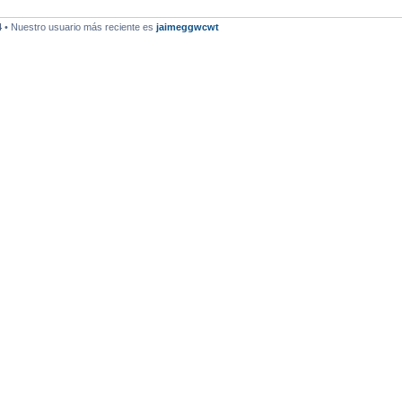
4
• Nuestro usuario más reciente es
jaimeggwcwt