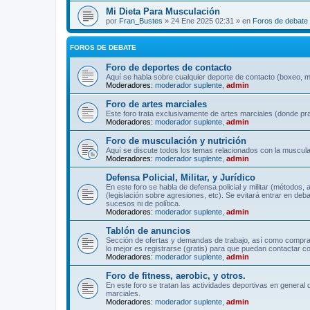
Mi Dieta Para Musculación
por
Fran_Bustes
» 24 Ene 2025 02:31 » en
Foros de debate
FOROS DE DEBATE
Foro de deportes de contacto
Aquí se habla sobre cualquier deporte de contacto (boxeo, mu
Moderadores:
moderador suplente
,
admin
Foro de artes marciales
Este foro trata exclusivamente de artes marciales (donde pra
Moderadores:
moderador suplente
,
admin
Foro de musculación y nutrición
Aquí se discute todos los temas relacionados con la musculac
Moderadores:
moderador suplente
,
admin
Defensa Policial, Militar, y Jurídico
En este foro se habla de defensa policial y militar (métodos,
(legislación sobre agresiones, etc). Se evitará entrar en deb
sucesos ni de política.
Moderadores:
moderador suplente
,
admin
Tablón de anuncios
Sección de ofertas y demandas de trabajo, así como comprave
lo mejor es registrarse (gratis) para que puedan contactar co
Moderadores:
moderador suplente
,
admin
Foro de fitness, aerobic, y otros.
En este foro se tratan las actividades deportivas en general 
marciales.
Moderadores:
moderador suplente
,
admin