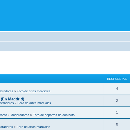
RESPUESTAS
4
eradores
»
Foro de artes marciales
 (En Maddrid)
2
deradores
»
Foro de artes marciales
1
ebate
»
Moderadores
»
Foro de deportes de contacto
0
eradores
»
Foro de artes marciales