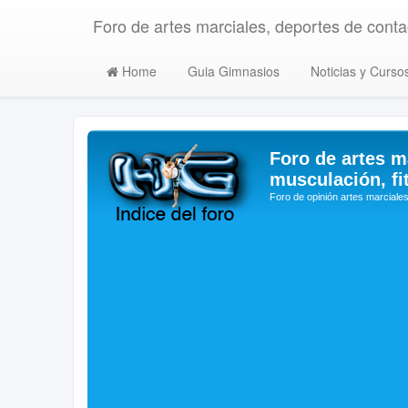
Foro de artes marciales, deportes de contac
Home
Guia Gimnasios
Noticias y Curso
Foro de artes m
musculación, fi
Foro de opinión artes marciales