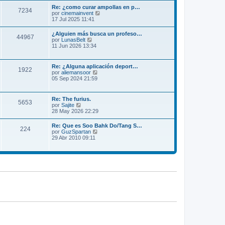
m
l
Re: ¿como curar ampollas en p…
e
7234
t
V
por
cinemainvent
n
i
e
17 Jul 2025 11:41
s
m
r
a
o
ú
j
¿Alguien más busca un profeso…
m
44967
l
e
V
por
LunasBelt
e
t
e
11 Jun 2026 13:34
n
i
r
s
m
ú
a
o
l
j
Re: ¿Alguna aplicación deport…
m
1922
t
e
V
por
aliemansoor
e
i
e
05 Sep 2024 21:59
n
m
r
s
o
ú
a
m
l
j
Re: The furius.
e
5653
t
e
V
por
Sajite
n
i
e
28 May 2026 22:29
s
m
r
a
o
ú
j
Re: Que es Soo Bahk Do/Tang S…
m
224
l
e
V
por
GuzSpartan
e
t
e
29 Abr 2010 09:11
n
i
r
s
m
ú
a
o
l
j
m
t
e
e
i
n
m
s
o
a
m
j
e
e
n
s
a
j
e