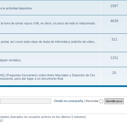
1567
a la actividad deportiva.
4629
a la hora de tomar rayos UVA, es decir, un poco de todo lo relacionado
311
 portal, así como toda clase de duda de informática (edición de video,
1151
lquier temática.
20
 FAQ (Preguntas frecuentes) sobre Artes Marciales y Deportes de Cto.
espuesta, para dar lugar a un documento final.
Olvidé mi contraseña
|
Recordar
vitados (basados en usuarios activos en los últimos 5 minutos)
:07