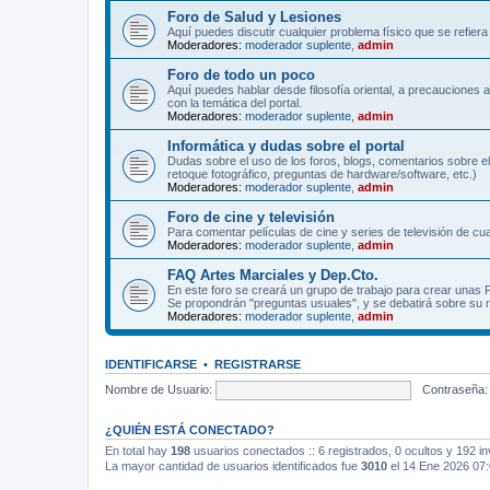
Foro de Salud y Lesiones
Aquí puedes discutir cualquier problema físico que se refiera 
Moderadores:
moderador suplente
,
admin
Foro de todo un poco
Aquí puedes hablar desde filosofía oriental, a precauciones 
con la temática del portal.
Moderadores:
moderador suplente
,
admin
Informática y dudas sobre el portal
Dudas sobre el uso de los foros, blogs, comentarios sobre el
retoque fotográfico, preguntas de hardware/software, etc.)
Moderadores:
moderador suplente
,
admin
Foro de cine y televisión
Para comentar películas de cine y series de televisión de cua
Moderadores:
moderador suplente
,
admin
FAQ Artes Marciales y Dep.Cto.
En este foro se creará un grupo de trabajo para crear unas
Se propondrán "preguntas usuales", y se debatirá sobre su r
Moderadores:
moderador suplente
,
admin
IDENTIFICARSE
•
REGISTRARSE
Nombre de Usuario:
Contraseña:
¿QUIÉN ESTÁ CONECTADO?
En total hay
198
usuarios conectados :: 6 registrados, 0 ocultos y 192 in
La mayor cantidad de usuarios identificados fue
3010
el 14 Ene 2026 07