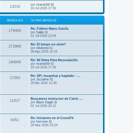
por
ricardo50
13216
19 Jul 2026 17:30
MENSAJES
ÚLTIMO MENSAJE
Re: Fallece Manu García
179465
V
por
Sajite
e
31 Jul 2026 12:54
r
ú
Re: El kenpo no sirve?
272968
l
V
por
edubond
t
e
06 Ago 2026 15:15
i
r
m
ú
Re: Mi Dieta Para Musculación
o
194806
l
V
por
ricardo50
m
t
e
19 Jul 2026 17:30
e
i
r
n
m
ú
s
Re: DP: muaythai y hapkido - …
o
17263
l
a
V
por
JiuJaime
m
t
j
e
29 Abr 2026 12:35
e
i
e
r
n
m
ú
s
o
l
a
m
t
j
Buscamos instructor de Catch …
e
11017
i
e
V
por
Black Eagle
n
m
e
02 Jul 2026 20:12
s
o
r
a
m
ú
j
e
l
e
Re: Iniciarme en el CrossFit
n
6451
t
V
por
hon ken
s
i
e
28 Mar 2026 15:24
a
m
r
j
o
ú
e