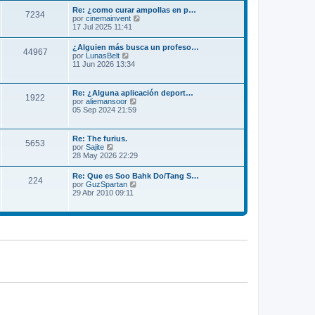
m
l
Re: ¿como curar ampollas en p…
e
7234
t
V
por
cinemainvent
n
i
e
17 Jul 2025 11:41
s
m
r
a
o
ú
j
¿Alguien más busca un profeso…
m
44967
l
e
V
por
LunasBelt
e
t
e
11 Jun 2026 13:34
n
i
r
s
m
ú
a
o
l
j
Re: ¿Alguna aplicación deport…
m
1922
t
e
V
por
aliemansoor
e
i
e
05 Sep 2024 21:59
n
m
r
s
o
ú
a
m
l
j
Re: The furius.
e
5653
t
e
V
por
Sajite
n
i
e
28 May 2026 22:29
s
m
r
a
o
ú
j
Re: Que es Soo Bahk Do/Tang S…
m
224
l
e
V
por
GuzSpartan
e
t
e
29 Abr 2010 09:11
n
i
r
s
m
ú
a
o
l
j
m
t
e
e
i
n
m
s
o
a
m
j
e
e
n
s
a
j
e