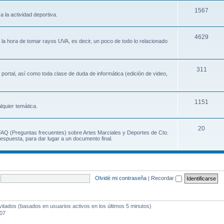
1567
a la actividad deportiva.
4629
a la hora de tomar rayos UVA, es decir, un poco de todo lo relacionado
311
 portal, así como toda clase de duda de informática (edición de video,
1151
lquier temática.
20
 FAQ (Preguntas frecuentes) sobre Artes Marciales y Deportes de Cto.
espuesta, para dar lugar a un documento final.
Olvidé mi contraseña
|
Recordar
vitados (basados en usuarios activos en los últimos 5 minutos)
:07