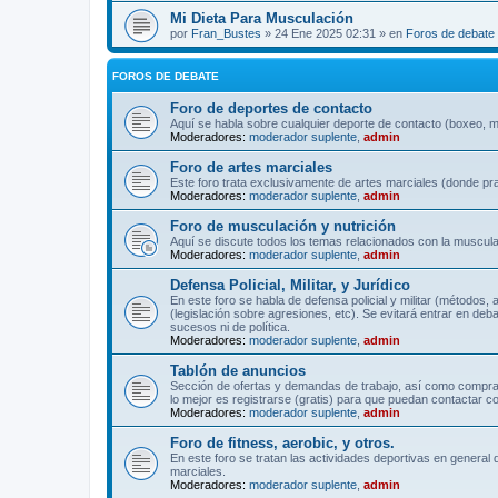
Mi Dieta Para Musculación
por
Fran_Bustes
» 24 Ene 2025 02:31 » en
Foros de debate
FOROS DE DEBATE
Foro de deportes de contacto
Aquí se habla sobre cualquier deporte de contacto (boxeo, mu
Moderadores:
moderador suplente
,
admin
Foro de artes marciales
Este foro trata exclusivamente de artes marciales (donde pra
Moderadores:
moderador suplente
,
admin
Foro de musculación y nutrición
Aquí se discute todos los temas relacionados con la musculac
Moderadores:
moderador suplente
,
admin
Defensa Policial, Militar, y Jurídico
En este foro se habla de defensa policial y militar (métodos,
(legislación sobre agresiones, etc). Se evitará entrar en deb
sucesos ni de política.
Moderadores:
moderador suplente
,
admin
Tablón de anuncios
Sección de ofertas y demandas de trabajo, así como comprave
lo mejor es registrarse (gratis) para que puedan contactar co
Moderadores:
moderador suplente
,
admin
Foro de fitness, aerobic, y otros.
En este foro se tratan las actividades deportivas en general 
marciales.
Moderadores:
moderador suplente
,
admin