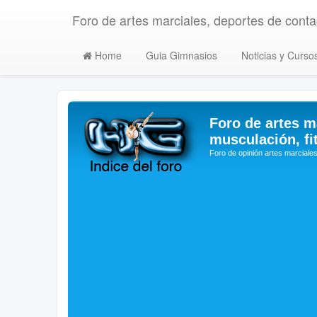
Foro de artes marciales, deportes de contac
Home
Guia Gimnasios
Noticias y Curso
Foro de artes m
musculación, fi
Foro de opinión artes marciales