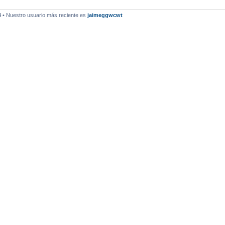
4
• Nuestro usuario más reciente es
jaimeggwcwt