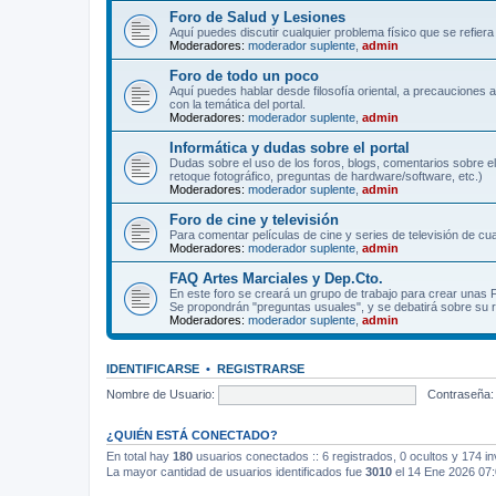
Foro de Salud y Lesiones
Aquí puedes discutir cualquier problema físico que se refiera 
Moderadores:
moderador suplente
,
admin
Foro de todo un poco
Aquí puedes hablar desde filosofía oriental, a precauciones 
con la temática del portal.
Moderadores:
moderador suplente
,
admin
Informática y dudas sobre el portal
Dudas sobre el uso de los foros, blogs, comentarios sobre el
retoque fotográfico, preguntas de hardware/software, etc.)
Moderadores:
moderador suplente
,
admin
Foro de cine y televisión
Para comentar películas de cine y series de televisión de cua
Moderadores:
moderador suplente
,
admin
FAQ Artes Marciales y Dep.Cto.
En este foro se creará un grupo de trabajo para crear unas
Se propondrán "preguntas usuales", y se debatirá sobre su r
Moderadores:
moderador suplente
,
admin
IDENTIFICARSE
•
REGISTRARSE
Nombre de Usuario:
Contraseña:
¿QUIÉN ESTÁ CONECTADO?
En total hay
180
usuarios conectados :: 6 registrados, 0 ocultos y 174 in
La mayor cantidad de usuarios identificados fue
3010
el 14 Ene 2026 07