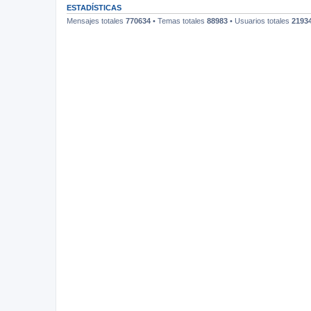
ESTADÍSTICAS
Mensajes totales
770634
• Temas totales
88983
• Usuarios totales
2193