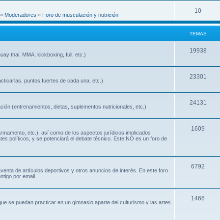
10
»
Moderadores
»
Foro de musculación y nutrición
TEMAS
19938
ay thai, MMA, kickboxing, full, etc.)
23301
cticarlas, puntos fuertes de cada una, etc.)
24131
ión (entrenamientos, dietas, suplementos nutricionales, etc.)
1609
 armamento, etc.), así como de los aspectos jurídicos implicados
ates políticos, y se potenciará el debate técnico. Este NO es un foro de
6792
nta de artículos deportivos y otros anuncios de interés. En este foro
ntigo por email.
1466
que se puedan practicar en un gimnasio aparte del culturismo y las artes