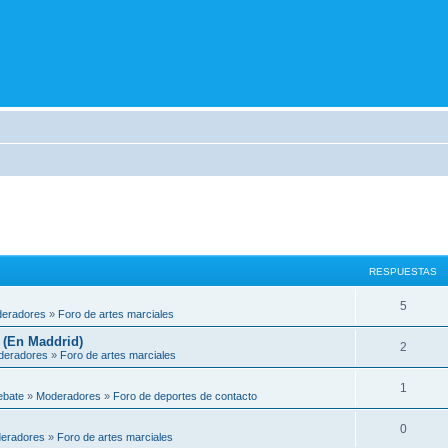
RESPUESTAS
5
eradores
»
Foro de artes marciales
 (En Maddrid)
2
deradores
»
Foro de artes marciales
1
ebate
»
Moderadores
»
Foro de deportes de contacto
0
eradores
»
Foro de artes marciales