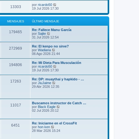
por
ricardo50
13303
19 Jul 2026 17:30
MENSAJES
ÚLTIMO MENSAJE
Re: Fallece Manu García
179465
V
por
Sajite
e
31 Jul 2026 12:54
r
ú
Re: El kenpo no sirve?
272969
l
V
por
Wadiana
t
e
06 Ago 2026 21:44
i
r
m
ú
Re: Mi Dieta Para Musculación
o
194806
l
V
por
ricardo50
m
t
e
19 Jul 2026 17:30
e
i
r
n
m
ú
s
Re: DP: muaythai y hapkido - …
o
17263
l
a
V
por
JiuJaime
m
t
j
e
29 Abr 2026 12:35
e
i
e
r
n
m
ú
s
o
l
a
m
t
j
Buscamos instructor de Catch …
e
11017
i
e
V
por
Black Eagle
n
m
e
02 Jul 2026 20:12
s
o
r
a
m
ú
j
e
l
e
Re: Iniciarme en el CrossFit
n
6451
t
V
por
hon ken
s
i
e
28 Mar 2026 15:24
a
m
r
j
o
ú
e