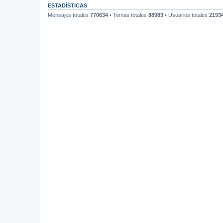
ESTADÍSTICAS
Mensajes totales
770634
• Temas totales
88983
• Usuarios totales
2193