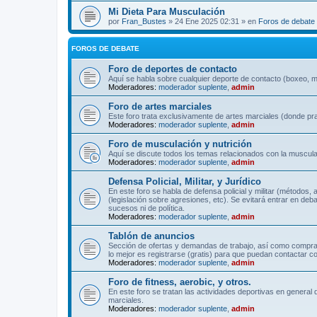
Mi Dieta Para Musculación
por
Fran_Bustes
» 24 Ene 2025 02:31 » en
Foros de debate
FOROS DE DEBATE
Foro de deportes de contacto
Aquí se habla sobre cualquier deporte de contacto (boxeo, mu
Moderadores:
moderador suplente
,
admin
Foro de artes marciales
Este foro trata exclusivamente de artes marciales (donde pra
Moderadores:
moderador suplente
,
admin
Foro de musculación y nutrición
Aquí se discute todos los temas relacionados con la musculac
Moderadores:
moderador suplente
,
admin
Defensa Policial, Militar, y Jurídico
En este foro se habla de defensa policial y militar (métodos,
(legislación sobre agresiones, etc). Se evitará entrar en deb
sucesos ni de política.
Moderadores:
moderador suplente
,
admin
Tablón de anuncios
Sección de ofertas y demandas de trabajo, así como comprave
lo mejor es registrarse (gratis) para que puedan contactar co
Moderadores:
moderador suplente
,
admin
Foro de fitness, aerobic, y otros.
En este foro se tratan las actividades deportivas en general 
marciales.
Moderadores:
moderador suplente
,
admin