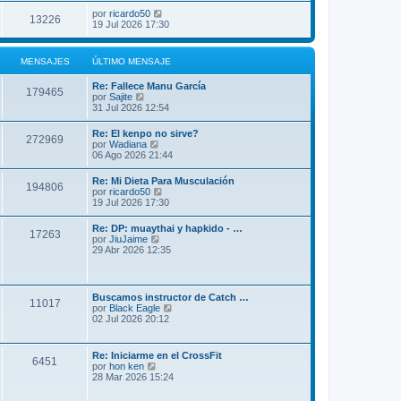
por
ricardo50
13226
19 Jul 2026 17:30
MENSAJES
ÚLTIMO MENSAJE
Re: Fallece Manu García
179465
V
por
Sajite
e
31 Jul 2026 12:54
r
ú
Re: El kenpo no sirve?
272969
l
V
por
Wadiana
t
e
06 Ago 2026 21:44
i
r
m
ú
Re: Mi Dieta Para Musculación
o
194806
l
V
por
ricardo50
m
t
e
19 Jul 2026 17:30
e
i
r
n
m
ú
s
Re: DP: muaythai y hapkido - …
o
17263
l
a
V
por
JiuJaime
m
t
j
e
29 Abr 2026 12:35
e
i
e
r
n
m
ú
s
o
l
a
m
t
j
Buscamos instructor de Catch …
e
11017
i
e
V
por
Black Eagle
n
m
e
02 Jul 2026 20:12
s
o
r
a
m
ú
j
e
l
e
Re: Iniciarme en el CrossFit
n
6451
t
V
por
hon ken
s
i
e
28 Mar 2026 15:24
a
m
r
j
o
ú
e