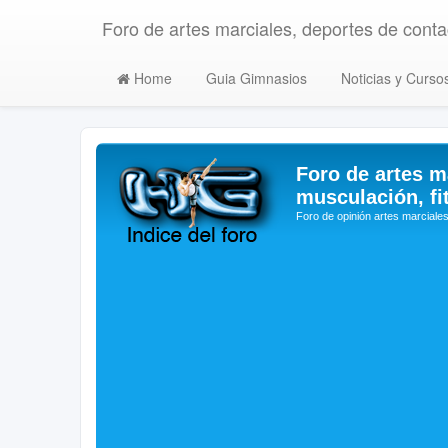
Foro de artes marciales, deportes de contac
Home
Guia Gimnasios
Noticias y Curso
Foro de artes m
musculación, fi
Foro de opinión artes marciales