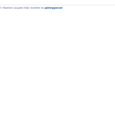
4
• Nuestro usuario más reciente es
jaimeggwcwt