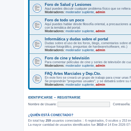
Foro de Salud y Lesiones
Aquí puedes discutir cualquier problema físico que se refiera 
Moderadores:
moderador suplente
,
admin
Foro de todo un poco
Aquí puedes hablar desde filosofía oriental, a precauciones 
con la temática del portal.
Moderadores:
moderador suplente
,
admin
Informática y dudas sobre el portal
Dudas sobre el uso de los foros, blogs, comentarios sobre el
retoque fotográfico, preguntas de hardware/software, etc.)
Moderadores:
moderador suplente
,
admin
Foro de cine y televisión
Para comentar películas de cine y series de televisión de cua
Moderadores:
moderador suplente
,
admin
FAQ Artes Marciales y Dep.Cto.
En este foro se creará un grupo de trabajo para crear unas
Se propondrán "preguntas usuales", y se debatirá sobre su r
Moderadores:
moderador suplente
,
admin
IDENTIFICARSE
•
REGISTRARSE
Nombre de Usuario:
Contraseña:
¿QUIÉN ESTÁ CONECTADO?
En total hay
259
usuarios conectados :: 6 registrados, 0 ocultos y 253 in
La mayor cantidad de usuarios identificados fue
3010
el 14 Ene 2026 07