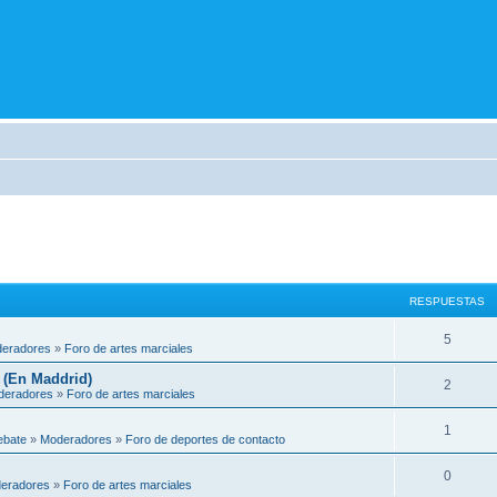
RESPUESTAS
5
eradores
»
Foro de artes marciales
 (En Maddrid)
2
deradores
»
Foro de artes marciales
1
ebate
»
Moderadores
»
Foro de deportes de contacto
0
eradores
»
Foro de artes marciales