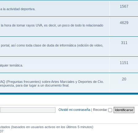
1567
a la actividad deportiva.
4629
a la hora de tomar rayos UVA, es decir, un poco de todo lo relacionado
311
 portal, así como toda clase de duda de informática (edición de video,
1151
lquier temática.
20
 FAQ (Preguntas frecuentes) sobre Artes Marciales y Deportes de Cto.
espuesta, para dar lugar a un documento final.
Olvidé mi contraseña
|
Recordar
vitados (basados en usuarios activos en los últimos 5 minutos)
:07