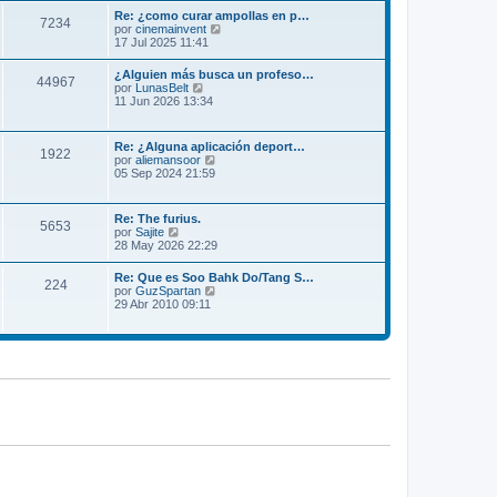
m
l
Re: ¿como curar ampollas en p…
e
7234
t
V
por
cinemainvent
n
i
e
17 Jul 2025 11:41
s
m
r
a
o
ú
j
¿Alguien más busca un profeso…
m
44967
l
e
V
por
LunasBelt
e
t
e
11 Jun 2026 13:34
n
i
r
s
m
ú
a
o
l
j
Re: ¿Alguna aplicación deport…
m
1922
t
e
V
por
aliemansoor
e
i
e
05 Sep 2024 21:59
n
m
r
s
o
ú
a
m
l
j
Re: The furius.
e
5653
t
e
V
por
Sajite
n
i
e
28 May 2026 22:29
s
m
r
a
o
ú
j
Re: Que es Soo Bahk Do/Tang S…
m
224
l
e
V
por
GuzSpartan
e
t
e
29 Abr 2010 09:11
n
i
r
s
m
ú
a
o
l
j
m
t
e
e
i
n
m
s
o
a
m
j
e
e
n
s
a
j
e