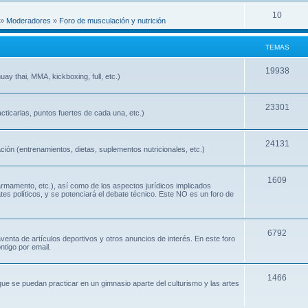
10
»
Moderadores
»
Foro de musculación y nutrición
TEMAS
19938
ay thai, MMA, kickboxing, full, etc.)
23301
cticarlas, puntos fuertes de cada una, etc.)
24131
ión (entrenamientos, dietas, suplementos nutricionales, etc.)
1609
 armamento, etc.), así como de los aspectos jurídicos implicados
ates políticos, y se potenciará el debate técnico. Este NO es un foro de
6792
nta de artículos deportivos y otros anuncios de interés. En este foro
ntigo por email.
1466
que se puedan practicar en un gimnasio aparte del culturismo y las artes