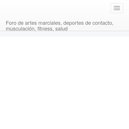
T
o
g
Foro de artes marciales, deportes de contacto,
g
musculación, fitness, salud
l
e
n
a
v
i
g
a
t
i
o
n