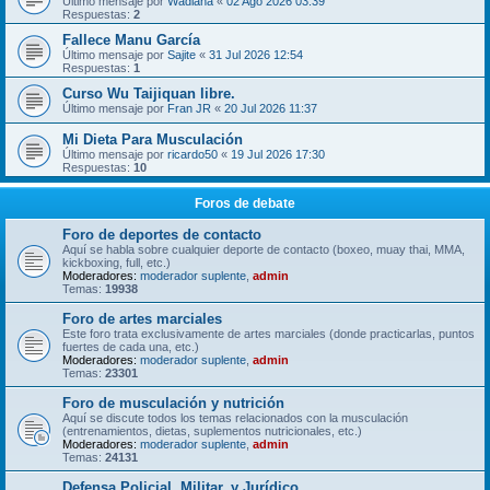
Último mensaje por
Wadiana
«
02 Ago 2026 03:39
Respuestas:
2
Fallece Manu García
Último mensaje por
Sajite
«
31 Jul 2026 12:54
Respuestas:
1
Curso Wu Taijiquan libre.
Último mensaje por
Fran JR
«
20 Jul 2026 11:37
Mi Dieta Para Musculación
Último mensaje por
ricardo50
«
19 Jul 2026 17:30
Respuestas:
10
Foros de debate
Foro de deportes de contacto
Aquí se habla sobre cualquier deporte de contacto (boxeo, muay thai, MMA,
kickboxing, full, etc.)
Moderadores:
moderador suplente
,
admin
Temas:
19938
Foro de artes marciales
Este foro trata exclusivamente de artes marciales (donde practicarlas, puntos
fuertes de cada una, etc.)
Moderadores:
moderador suplente
,
admin
Temas:
23301
Foro de musculación y nutrición
Aquí se discute todos los temas relacionados con la musculación
(entrenamientos, dietas, suplementos nutricionales, etc.)
Moderadores:
moderador suplente
,
admin
Temas:
24131
Defensa Policial, Militar, y Jurídico