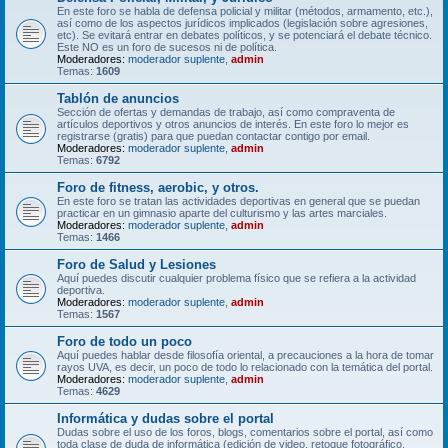
En este foro se habla de defensa policial y militar (métodos, armamento, etc.),
así como de los aspectos jurídicos implicados (legislación sobre agresiones,
etc). Se evitará entrar en debates políticos, y se potenciará el debate técnico.
Este NO es un foro de sucesos ni de política.
Moderadores:
moderador suplente
,
admin
Temas:
1609
Tablón de anuncios
Sección de ofertas y demandas de trabajo, así como compraventa de
artículos deportivos y otros anuncios de interés. En este foro lo mejor es
registrarse (gratis) para que puedan contactar contigo por email.
Moderadores:
moderador suplente
,
admin
Temas:
6792
Foro de fitness, aerobic, y otros.
En este foro se tratan las actividades deportivas en general que se puedan
practicar en un gimnasio aparte del culturismo y las artes marciales.
Moderadores:
moderador suplente
,
admin
Temas:
1466
Foro de Salud y Lesiones
Aquí puedes discutir cualquier problema físico que se refiera a la actividad
deportiva.
Moderadores:
moderador suplente
,
admin
Temas:
1567
Foro de todo un poco
Aquí puedes hablar desde filosofía oriental, a precauciones a la hora de tomar
rayos UVA, es decir, un poco de todo lo relacionado con la temática del portal.
Moderadores:
moderador suplente
,
admin
Temas:
4629
Informática y dudas sobre el portal
Dudas sobre el uso de los foros, blogs, comentarios sobre el portal, así como
toda clase de duda de informática (edición de video, retoque fotográfico,