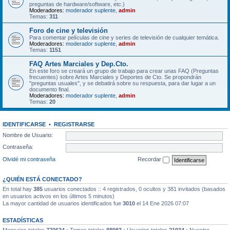
preguntas de hardware/software, etc.)
Moderadores:
moderador suplente
,
admin
Temas:
311
Foro de cine y televisión
Para comentar películas de cine y series de televisión de cualquier temática.
Moderadores:
moderador suplente
,
admin
Temas:
1151
FAQ Artes Marciales y Dep.Cto.
En este foro se creará un grupo de trabajo para crear unas FAQ (Preguntas
frecuentes) sobre Artes Marciales y Deportes de Cto. Se propondrán
"preguntas usuales", y se debatirá sobre su respuesta, para dar lugar a un
documento final.
Moderadores:
moderador suplente
,
admin
Temas:
20
IDENTIFICARSE
•
REGISTRARSE
Nombre de Usuario:
Contraseña:
Olvidé mi contraseña
Recordar
¿QUIÉN ESTÁ CONECTADO?
En total hay
385
usuarios conectados :: 4 registrados, 0 ocultos y 381 invitados (basados
en usuarios activos en los últimos 5 minutos)
La mayor cantidad de usuarios identificados fue
3010
el 14 Ene 2026 07:07
ESTADÍSTICAS