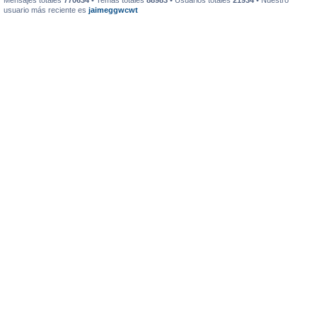
Mensajes totales
770634
• Temas totales
88983
• Usuarios totales
21934
• Nuestro
usuario más reciente es
jaimeggwcwt