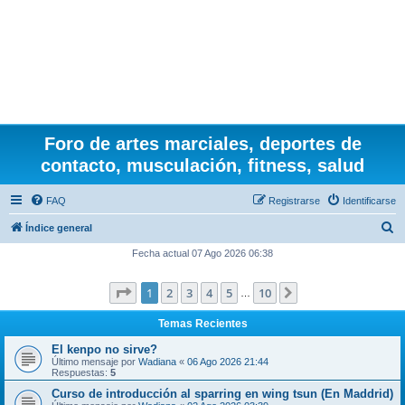
Foro de artes marciales, deportes de
contacto, musculación, fitness, salud
FAQ
Registrarse
Identificarse
B
Índice general
u
Fecha actual 07 Ago 2026 06:38
s
Página
1
de
10
1
2
3
4
5
10
Siguiente
c
…
a
Temas Recientes
r
El kenpo no sirve?
Último mensaje por
Wadiana
«
06 Ago 2026 21:44
Respuestas:
5
Curso de introducción al sparring en wing tsun (En Maddrid)