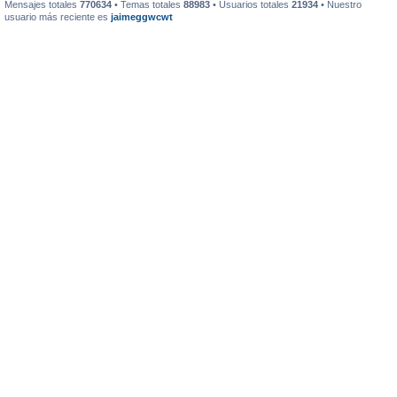
Mensajes totales
770634
• Temas totales
88983
• Usuarios totales
21934
• Nuestro
usuario más reciente es
jaimeggwcwt