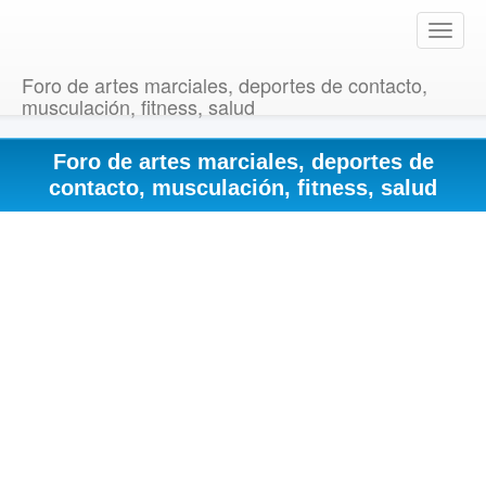
T
o
g
Foro de artes marciales, deportes de contacto,
g
musculación, fitness, salud
l
e
Foro de artes marciales, deportes de
n
a
contacto, musculación, fitness, salud
v
i
g
a
t
i
o
n