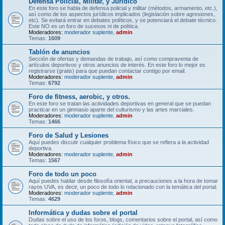
Defensa Policial, Militar, y Jurídico
En este foro se habla de defensa policial y militar (métodos, armamento, etc.),
así como de los aspectos jurídicos implicados (legislación sobre agresiones,
etc). Se evitará entrar en debates políticos, y se potenciará el debate técnico.
Este NO es un foro de sucesos ni de política.
Moderadores:
moderador suplente
,
admin
Temas:
1609
Tablón de anuncios
Sección de ofertas y demandas de trabajo, así como compraventa de
artículos deportivos y otros anuncios de interés. En este foro lo mejor es
registrarse (gratis) para que puedan contactar contigo por email.
Moderadores:
moderador suplente
,
admin
Temas:
6792
Foro de fitness, aerobic, y otros.
En este foro se tratan las actividades deportivas en general que se puedan
practicar en un gimnasio aparte del culturismo y las artes marciales.
Moderadores:
moderador suplente
,
admin
Temas:
1466
Foro de Salud y Lesiones
Aquí puedes discutir cualquier problema físico que se refiera a la actividad
deportiva.
Moderadores:
moderador suplente
,
admin
Temas:
1567
Foro de todo un poco
Aquí puedes hablar desde filosofía oriental, a precauciones a la hora de tomar
rayos UVA, es decir, un poco de todo lo relacionado con la temática del portal.
Moderadores:
moderador suplente
,
admin
Temas:
4629
Informática y dudas sobre el portal
Dudas sobre el uso de los foros, blogs, comentarios sobre el portal, así como