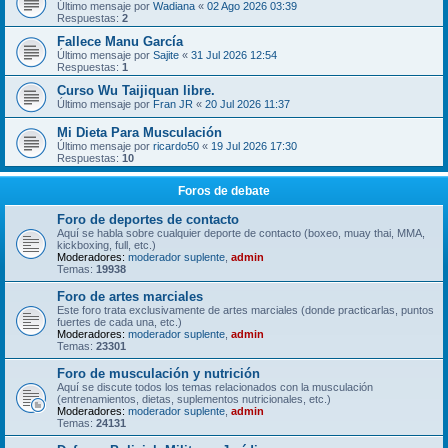
Último mensaje por
Wadiana
«
02 Ago 2026 03:39
Respuestas:
2
Fallece Manu García
Último mensaje por
Sajite
«
31 Jul 2026 12:54
Respuestas:
1
Curso Wu Taijiquan libre.
Último mensaje por
Fran JR
«
20 Jul 2026 11:37
Mi Dieta Para Musculación
Último mensaje por
ricardo50
«
19 Jul 2026 17:30
Respuestas:
10
Foros de debate
Foro de deportes de contacto
Aquí se habla sobre cualquier deporte de contacto (boxeo, muay thai, MMA,
kickboxing, full, etc.)
Moderadores:
moderador suplente
,
admin
Temas:
19938
Foro de artes marciales
Este foro trata exclusivamente de artes marciales (donde practicarlas, puntos
fuertes de cada una, etc.)
Moderadores:
moderador suplente
,
admin
Temas:
23301
Foro de musculación y nutrición
Aquí se discute todos los temas relacionados con la musculación
(entrenamientos, dietas, suplementos nutricionales, etc.)
Moderadores:
moderador suplente
,
admin
Temas:
24131