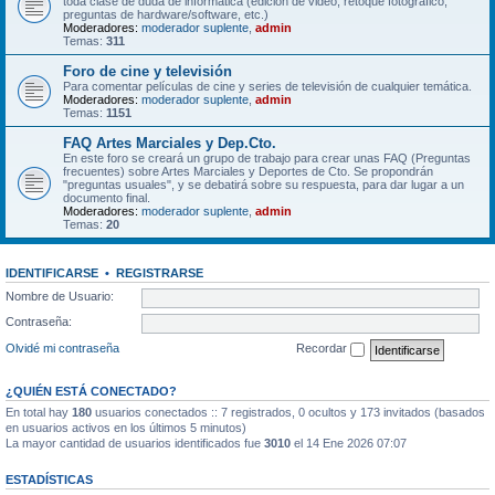
toda clase de duda de informática (edición de video, retoque fotográfico,
preguntas de hardware/software, etc.)
Moderadores:
moderador suplente
,
admin
Temas:
311
Foro de cine y televisión
Para comentar películas de cine y series de televisión de cualquier temática.
Moderadores:
moderador suplente
,
admin
Temas:
1151
FAQ Artes Marciales y Dep.Cto.
En este foro se creará un grupo de trabajo para crear unas FAQ (Preguntas
frecuentes) sobre Artes Marciales y Deportes de Cto. Se propondrán
"preguntas usuales", y se debatirá sobre su respuesta, para dar lugar a un
documento final.
Moderadores:
moderador suplente
,
admin
Temas:
20
IDENTIFICARSE
•
REGISTRARSE
Nombre de Usuario:
Contraseña:
Olvidé mi contraseña
Recordar
¿QUIÉN ESTÁ CONECTADO?
En total hay
180
usuarios conectados :: 7 registrados, 0 ocultos y 173 invitados (basados
en usuarios activos en los últimos 5 minutos)
La mayor cantidad de usuarios identificados fue
3010
el 14 Ene 2026 07:07
ESTADÍSTICAS