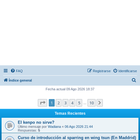
FAQ
Registrarse
Identificarse
B
Índice general
u
Fecha actual 09 Ago 2026 18:37
s
Página
1
de
10
1
2
3
4
5
10
Siguiente
c
…
a
Temas Recientes
r
El kenpo no sirve?
Último mensaje por
Wadiana
«
06 Ago 2026 21:44
Respuestas:
5
Curso de introducción al sparring en wing tsun (En Maddrid)