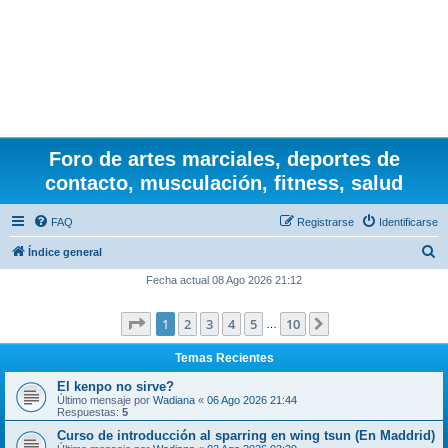
Foro de artes marciales, deportes de
contacto, musculación, fitness, salud
FAQ
Registrarse
Identificarse
B
Índice general
u
Fecha actual 08 Ago 2026 21:12
s
Página
1
de
10
1
2
3
4
5
10
Siguiente
c
…
a
Temas Recientes
r
El kenpo no sirve?
Último mensaje por
Wadiana
«
06 Ago 2026 21:44
Respuestas:
5
Curso de introducción al sparring en wing tsun (En Maddrid)