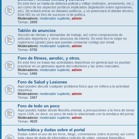
En este foro se habla de defensa policial y militar (métodos, armamento, etc.),
así como de los aspectos jurídicos implicados (legislación sobre agresiones,
etc). Se evitará entrar en debates políticos, y se potenciará el debate técnico.
Este NO es un foro de sucesos ni de política.
Moderadores:
moderador suplente
,
admin
Temas:
1609
Tablón de anuncios
Sección de ofertas y demandas de trabajo, así como compraventa de
artículos deportivos y otros anuncios de interés. En este foro lo mejor es
registrarse (gratis) para que puedan contactar contigo por email.
Moderadores:
moderador suplente
,
admin
Temas:
6792
Foro de fitness, aerobic, y otros.
En este foro se tratan las actividades deportivas en general que se puedan
practicar en un gimnasio aparte del culturismo y las artes marciales.
Moderadores:
moderador suplente
,
admin
Temas:
1466
Foro de Salud y Lesiones
Aquí puedes discutir cualquier problema físico que se refiera a la actividad
deportiva.
Moderadores:
moderador suplente
,
admin
Temas:
1567
Foro de todo un poco
Aquí puedes hablar desde filosofía oriental, a precauciones a la hora de tomar
rayos UVA, es decir, un poco de todo lo relacionado con la temática del portal.
Moderadores:
moderador suplente
,
admin
Temas:
4629
Informática y dudas sobre el portal
Dudas sobre el uso de los foros, blogs, comentarios sobre el portal, así como
toda clase de duda de informática (edición de video, retoque fotográfico,