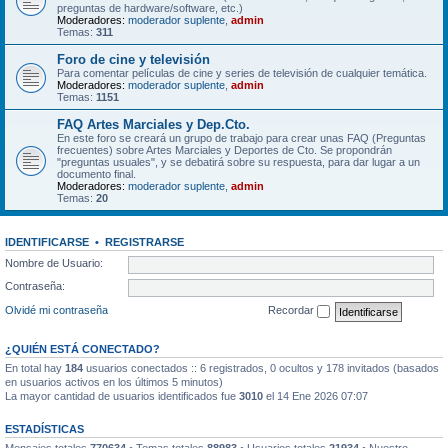
preguntas de hardware/software, etc.)
Moderadores:
moderador suplente
,
admin
Temas:
311
Foro de cine y televisión
Para comentar películas de cine y series de televisión de cualquier temática.
Moderadores:
moderador suplente
,
admin
Temas:
1151
FAQ Artes Marciales y Dep.Cto.
En este foro se creará un grupo de trabajo para crear unas FAQ (Preguntas
frecuentes) sobre Artes Marciales y Deportes de Cto. Se propondrán
"preguntas usuales", y se debatirá sobre su respuesta, para dar lugar a un
documento final.
Moderadores:
moderador suplente
,
admin
Temas:
20
IDENTIFICARSE
•
REGISTRARSE
Nombre de Usuario:
Contraseña:
Olvidé mi contraseña
Recordar
¿QUIÉN ESTÁ CONECTADO?
En total hay
184
usuarios conectados :: 6 registrados, 0 ocultos y 178 invitados (basados
en usuarios activos en los últimos 5 minutos)
La mayor cantidad de usuarios identificados fue
3010
el 14 Ene 2026 07:07
ESTADÍSTICAS