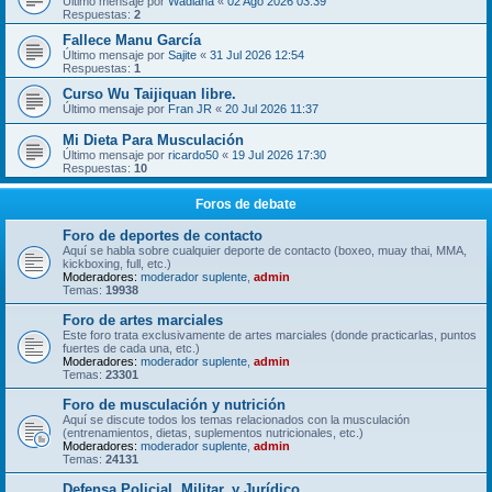
Último mensaje por
Wadiana
«
02 Ago 2026 03:39
Respuestas:
2
Fallece Manu García
Último mensaje por
Sajite
«
31 Jul 2026 12:54
Respuestas:
1
Curso Wu Taijiquan libre.
Último mensaje por
Fran JR
«
20 Jul 2026 11:37
Mi Dieta Para Musculación
Último mensaje por
ricardo50
«
19 Jul 2026 17:30
Respuestas:
10
Foros de debate
Foro de deportes de contacto
Aquí se habla sobre cualquier deporte de contacto (boxeo, muay thai, MMA,
kickboxing, full, etc.)
Moderadores:
moderador suplente
,
admin
Temas:
19938
Foro de artes marciales
Este foro trata exclusivamente de artes marciales (donde practicarlas, puntos
fuertes de cada una, etc.)
Moderadores:
moderador suplente
,
admin
Temas:
23301
Foro de musculación y nutrición
Aquí se discute todos los temas relacionados con la musculación
(entrenamientos, dietas, suplementos nutricionales, etc.)
Moderadores:
moderador suplente
,
admin
Temas:
24131
Defensa Policial, Militar, y Jurídico