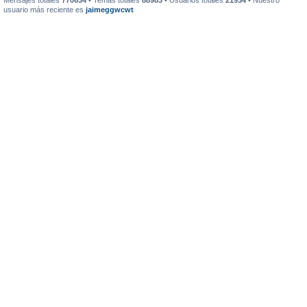
Mensajes totales
770634
• Temas totales
88983
• Usuarios totales
21934
• Nuestro
usuario más reciente es
jaimeggwcwt