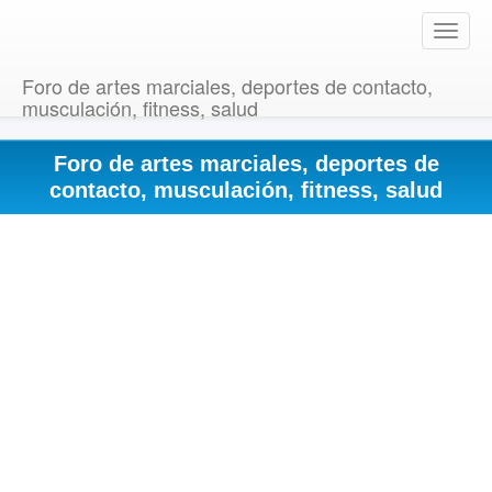
T
o
g
Foro de artes marciales, deportes de contacto,
g
musculación, fitness, salud
l
e
Foro de artes marciales, deportes de
n
a
contacto, musculación, fitness, salud
v
i
g
a
t
i
o
n