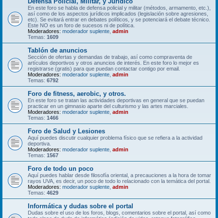
Defensa Policial, Militar, y Jurídico
En este foro se habla de defensa policial y militar (métodos, armamento, etc.),
así como de los aspectos jurídicos implicados (legislación sobre agresiones,
etc). Se evitará entrar en debates políticos, y se potenciará el debate técnico.
Este NO es un foro de sucesos ni de política.
Moderadores:
moderador suplente
,
admin
Temas:
1609
Tablón de anuncios
Sección de ofertas y demandas de trabajo, así como compraventa de
artículos deportivos y otros anuncios de interés. En este foro lo mejor es
registrarse (gratis) para que puedan contactar contigo por email.
Moderadores:
moderador suplente
,
admin
Temas:
6792
Foro de fitness, aerobic, y otros.
En este foro se tratan las actividades deportivas en general que se puedan
practicar en un gimnasio aparte del culturismo y las artes marciales.
Moderadores:
moderador suplente
,
admin
Temas:
1466
Foro de Salud y Lesiones
Aquí puedes discutir cualquier problema físico que se refiera a la actividad
deportiva.
Moderadores:
moderador suplente
,
admin
Temas:
1567
Foro de todo un poco
Aquí puedes hablar desde filosofía oriental, a precauciones a la hora de tomar
rayos UVA, es decir, un poco de todo lo relacionado con la temática del portal.
Moderadores:
moderador suplente
,
admin
Temas:
4629
Informática y dudas sobre el portal
Dudas sobre el uso de los foros, blogs, comentarios sobre el portal, así como