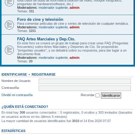
toda clase de duda de informática (edición de video, retoque fotográfico,
preguntas de hardware/software, etc.)
Moderadores:
moderador suplente
,
admin
Temas:
311
Foro de cine y televisión
Para comentar películas de cine y series de televisión de cualquier temática.
Moderadores:
moderador suplente
,
admin
Temas:
1151
FAQ Artes Marciales y Dep.Cto.
En este foro se creará un grupo de trabajo para crear unas FAQ (Preguntas
frecuentes) sobre Artes Marciales y Deportes de Cto. Se propondrán
"preguntas usuales", y se debatirá sobre su respuesta, para dar lugar a un
documento final.
Moderadores:
moderador suplente
,
admin
Temas:
20
IDENTIFICARSE
•
REGISTRARSE
Nombre de Usuario:
Contraseña:
Olvidé mi contraseña
Recordar
¿QUIÉN ESTÁ CONECTADO?
En total hay
308
usuarios conectados :: 5 registrados, 0 ocultos y 303 invitados (basados
en usuarios activos en los últimos 5 minutos)
La mayor cantidad de usuarios identificados fue
3010
el 14 Ene 2026 07:07
ESTADÍSTICAS