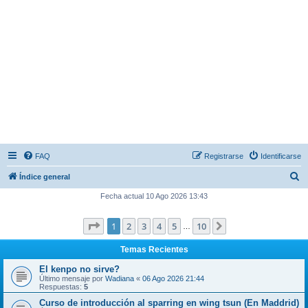
FAQ
Registrarse
Identificarse
B
Índice general
u
Fecha actual 10 Ago 2026 13:43
s
Página
1
de
10
1
2
3
4
5
10
Siguiente
c
…
a
Temas Recientes
r
El kenpo no sirve?
Último mensaje por
Wadiana
«
06 Ago 2026 21:44
Respuestas:
5
Curso de introducción al sparring en wing tsun (En Maddrid)