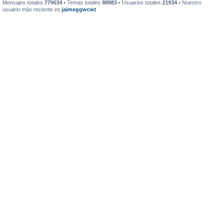
Mensajes totales
770634
• Temas totales
88983
• Usuarios totales
21934
• Nuestro
usuario más reciente es
jaimeggwcwt