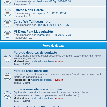
Último mensaje por
Wadiana
«
02 Ago 2026 03:39
Respuestas:
2
Fallece Manu García
Último mensaje por
Sajite
«
31 Jul 2026 12:54
Respuestas:
1
Curso Wu Taijiquan libre.
Último mensaje por
Fran JR
«
20 Jul 2026 11:37
Mi Dieta Para Musculación
Último mensaje por
ricardo50
«
19 Jul 2026 17:30
Respuestas:
10
Foros de debate
Foro de deportes de contacto
Aquí se habla sobre cualquier deporte de contacto (boxeo, muay thai, MMA,
kickboxing, full, etc.)
Moderadores:
moderador suplente
,
admin
Temas:
19938
Foro de artes marciales
Este foro trata exclusivamente de artes marciales (donde practicarlas, puntos
fuertes de cada una, etc.)
Moderadores:
moderador suplente
,
admin
Temas:
23301
Foro de musculación y nutrición
Aquí se discute todos los temas relacionados con la musculación
(entrenamientos, dietas, suplementos nutricionales, etc.)
Moderadores:
moderador suplente
,
admin
Temas:
24131